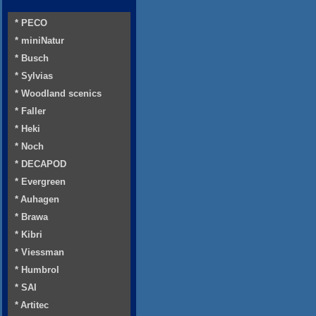
* PECO
* miniNatur
* Busch
* Sylvias
* Woodland scenics
* Faller
* Heki
* Noch
* DECAPOD
* Evergreen
* Auhagen
* Brawa
* Kibri
* Viessman
* Humbrol
* SAI
* Artitec