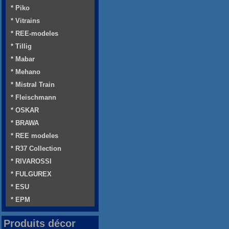
* Piko
* Vitrains
* REE-modeles
* Tillig
* Mabar
* Mehano
* Mistral Train
* Fleischmann
* OSKAR
* BRAWA
* REE modeles
* R37 Collection
* RIVAROSSI
* FULGUREX
* ESU
* EPM
Produits décor