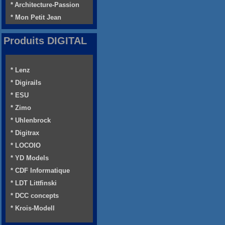
* Architecture-Passion
* Mon Petit Jean
Produits DIGITAL
* Lenz
* Digirails
* ESU
* Zimo
* Uhlenbrock
* Digitrax
* LOCOIO
* YD Models
* CDF Informatique
* LDT Littfinski
* DCC concepts
* Krois-Modell