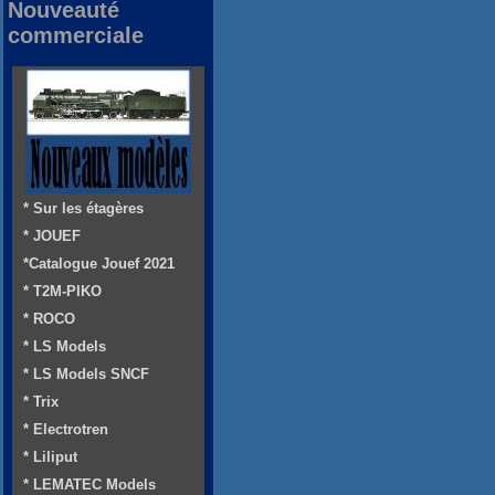
Nouveauté
commerciale
* Sur les étagères
* JOUEF
*Catalogue Jouef 2021
* T2M-PIKO
* ROCO
* LS Models
* LS Models SNCF
* Trix
* Electrotren
* Liliput
* LEMATEC Models