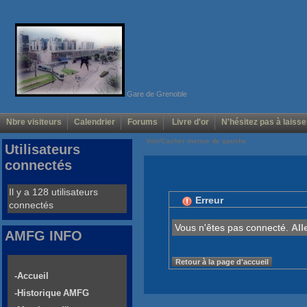
Gare de Grenoble
Nbre visiteurs
Calendrier
Forums
Livre d'or
N'hésitez pas à laisse
Voir/Cacher menus de gauche
Utilisateurs
connectés
Il y a 128 utilisateurs
Erreur
connectés
Vous n'êtes pas connecté.
All
AMFG INFO
Retour à la page d'accueil
-Accueil
-Historique AMFG