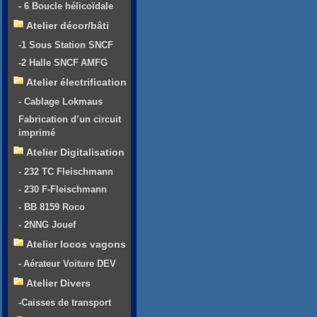
- 6 Boucle hélicoïdale
Atelier décor/bâti
-1 Sous Station SNCF
-2 Halle SNCF AMFG
Atelier électrification
- Cablage Lokmaus
Fabrication d’un circuit
imprimé
Atelier Digitalisation
- 232 TC Fleischmann
- 230 F-Fleischmann
- BB 8159 Roco
- 2NNG Jouef
Atelier locos vagons
- Aérateur Voiture DEV
Atelier Divers
-Caisses de transport