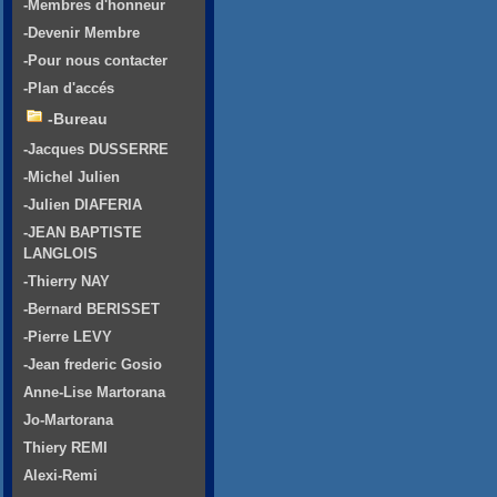
-Membres d'honneur
-Devenir Membre
-Pour nous contacter
-Plan d'accés
-Bureau
-Jacques DUSSERRE
-Michel Julien
-Julien DIAFERIA
-JEAN BAPTISTE
LANGLOIS
-Thierry NAY
-Bernard BERISSET
-Pierre LEVY
-Jean frederic Gosio
Anne-Lise Martorana
Jo-Martorana
Thiery REMI
Alexi-Remi