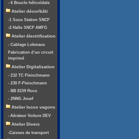
- 6 Boucle hélicoïdale
Atelier décor/bâti
-1 Sous Station SNCF
-2 Halle SNCF AMFG
Atelier électrification
- Cablage Lokmaus
Fabrication d’un circuit
imprimé
Atelier Digitalisation
- 232 TC Fleischmann
- 230 F-Fleischmann
- BB 8159 Roco
- 2NNG Jouef
Atelier locos vagons
- Aérateur Voiture DEV
Atelier Divers
-Caisses de transport