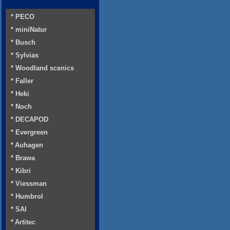
* PECO
* miniNatur
* Busch
* Sylvias
* Woodland scenics
* Faller
* Heki
* Noch
* DECAPOD
* Evergreen
* Auhagen
* Brawa
* Kibri
* Viessman
* Humbrol
* SAI
* Artitec