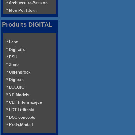
* Architecture-Passion
* Mon Petit Jean
Produits DIGITAL
* Lenz
* Digirails
* ESU
* Zimo
* Uhlenbrock
* Digitrax
* LOCOIO
* YD Models
* CDF Informatique
* LDT Littfinski
* DCC concepts
* Krois-Modell