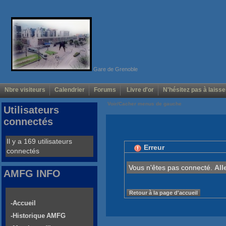
Gare de Grenoble
Nbre visiteurs
Calendrier
Forums
Livre d'or
N'hésitez pas à laisse
Voir/Cacher menus de gauche
Utilisateurs
connectés
Il y a 169 utilisateurs
Erreur
connectés
Vous n'êtes pas connecté.
All
AMFG INFO
Retour à la page d'accueil
-Accueil
-Historique AMFG