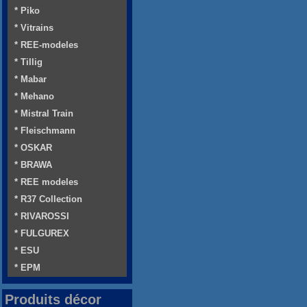
* Piko
* Vitrains
* REE-modeles
* Tillig
* Mabar
* Mehano
* Mistral Train
* Fleischmann
* OSKAR
* BRAWA
* REE modeles
* R37 Collection
* RIVAROSSI
* FULGUREX
* ESU
* EPM
Produits décor