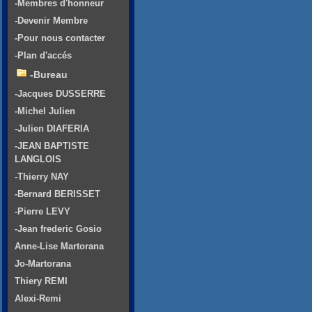
-Membres d'honneur
-Devenir Membre
-Pour nous contacter
-Plan d'accés
-Bureau
-Jacques DUSSERRE
-Michel Julien
-Julien DIAFERIA
-JEAN BAPTISTE
LANGLOIS
-Thierry NAY
-Bernard BERISSET
-Pierre LEVY
-Jean frederic Gosio
Anne-Lise Martorana
Jo-Martorana
Thiery REMI
Alexi-Remi