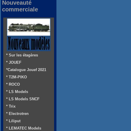
Nouveauté
commerciale
* Sur les étagères
* JOUEF
*Catalogue Jouef 2021
* T2M-PIKO
* ROCO
* LS Models
* LS Models SNCF
* Trix
* Electrotren
* Liliput
* LEMATEC Models