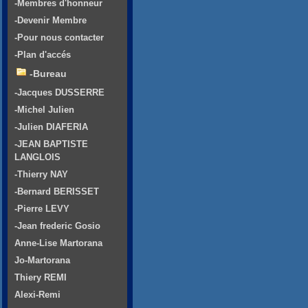
-Membres d'honneur
-Devenir Membre
-Pour nous contacter
-Plan d'accés
-Bureau
-Jacques DUSSERRE
-Michel Julien
-Julien DIAFERIA
-JEAN BAPTISTE
LANGLOIS
-Thierry NAY
-Bernard BERISSET
-Pierre LEVY
-Jean frederic Gosio
Anne-Lise Martorana
Jo-Martorana
Thiery REMI
Alexi-Remi