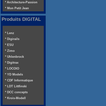
* Architecture-Passion
* Mon Petit Jean
Produits DIGITAL
* Lenz
* Digirails
* ESU
* Zimo
* Uhlenbrock
* Digitrax
* LOCOIO
* YD Models
* CDF Informatique
* LDT Littfinski
* DCC concepts
* Krois-Modell