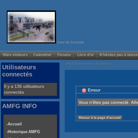
Gare de Grenoble
Nbre visiteurs
Calendrier
Forums
Livre d'or
N'hésitez pas à laisse
Voir/Cacher menus de gauche
Utilisateurs
connectés
Il y a 136 utilisateurs
Erreur
connectés
Vous n'êtes pas connecté.
All
AMFG INFO
Retour à la page d'accueil
-Accueil
-Historique AMFG