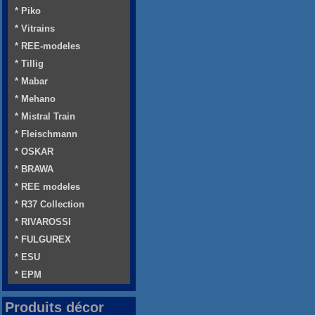
* Piko
* Vitrains
* REE-modeles
* Tillig
* Mabar
* Mehano
* Mistral Train
* Fleischmann
* OSKAR
* BRAWA
* REE modeles
* R37 Collection
* RIVAROSSI
* FULGUREX
* ESU
* EPM
Produits décor