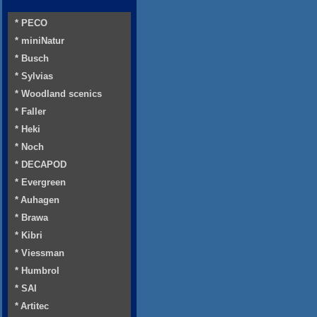
* PECO
* miniNatur
* Busch
* Sylvias
* Woodland scenics
* Faller
* Heki
* Noch
* DECAPOD
* Evergreen
* Auhagen
* Brawa
* Kibri
* Viessman
* Humbrol
* SAI
* Artitec