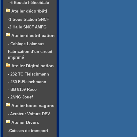
- 6 Boucle hélicoïdale
Atelier décor/bâti
-1 Sous Station SNCF
-2 Halle SNCF AMFG
Atelier électrification
- Cablage Lokmaus
Fabrication d’un circuit
imprimé
Atelier Digitalisation
- 232 TC Fleischmann
- 230 F-Fleischmann
- BB 8159 Roco
- 2NNG Jouef
Atelier locos vagons
- Aérateur Voiture DEV
Atelier Divers
-Caisses de transport