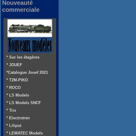
Nouveauté
commerciale
* Sur les étagères
* JOUEF
*Catalogue Jouef 2021
* T2M-PIKO
* ROCO
* LS Models
* LS Models SNCF
* Trix
* Electrotren
* Liliput
* LEMATEC Models