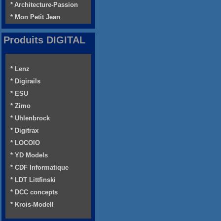
* Architecture-Passion
* Mon Petit Jean
Produits DIGITAL
* Lenz
* Digirails
* ESU
* Zimo
* Uhlenbrock
* Digitrax
* LOCOIO
* YD Models
* CDF Informatique
* LDT Littfinski
* DCC concepts
* Krois-Modell