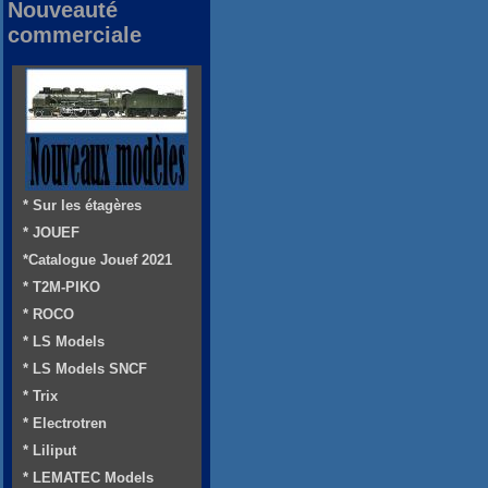
Nouveauté
commerciale
* Sur les étagères
* JOUEF
*Catalogue Jouef 2021
* T2M-PIKO
* ROCO
* LS Models
* LS Models SNCF
* Trix
* Electrotren
* Liliput
* LEMATEC Models