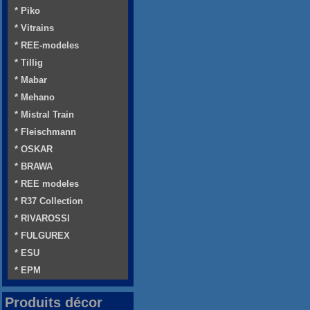
* Piko
* Vitrains
* REE-modeles
* Tillig
* Mabar
* Mehano
* Mistral Train
* Fleischmann
* OSKAR
* BRAWA
* REE modeles
* R37 Collection
* RIVAROSSI
* FULGUREX
* ESU
* EPM
Produits décor