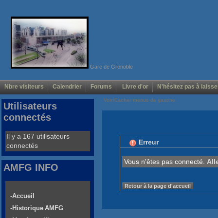
Gare de Grenoble
Nbre visiteurs
Calendrier
Forums
Livre d'or
N'hésitez pas à laisse
Voir/Cacher menus de gauche
Utilisateurs
connectés
Il y a 167 utilisateurs
Erreur
connectés
Vous n'êtes pas connecté.
All
AMFG INFO
Retour à la page d'accueil
-Accueil
-Historique AMFG