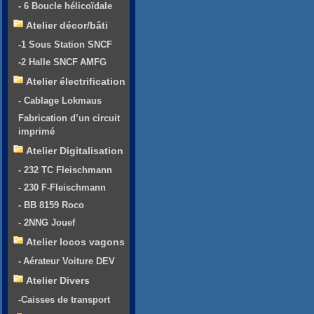
- 6 Boucle hélicoïdale
Atelier décor/bâti
-1 Sous Station SNCF
-2 Halle SNCF AMFG
Atelier électrification
- Cablage Lokmaus
Fabrication d’un circuit
imprimé
Atelier Digitalisation
- 232 TC Fleischmann
- 230 F-Fleischmann
- BB 8159 Roco
- 2NNG Jouef
Atelier locos vagons
- Aérateur Voiture DEV
Atelier Divers
-Caisses de transport