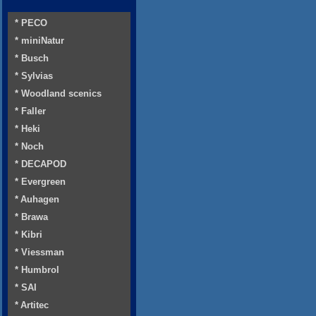
* PECO
* miniNatur
* Busch
* Sylvias
* Woodland scenics
* Faller
* Heki
* Noch
* DECAPOD
* Evergreen
* Auhagen
* Brawa
* Kibri
* Viessman
* Humbrol
* SAI
* Artitec