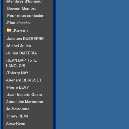
-Membres d'honneur
-Devenir Membre
-Pour nous contacter
-Plan d'accés
-Bureau
-Jacques DUSSERRE
-Michel Julien
-Julien DIAFERIA
-JEAN BAPTISTE
LANGLOIS
-Thierry NAY
-Bernard BERISSET
-Pierre LEVY
-Jean frederic Gosio
Anne-Lise Martorana
Jo-Martorana
Thiery REMI
Alexi-Remi