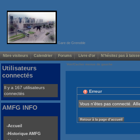
Gare de Grenoble
Nbre visiteurs
Calendrier
Forums
Livre d'or
N'hésitez pas à laisse
Voir/Cacher menus de gauche
Utilisateurs
connectés
Il y a 167 utilisateurs
Erreur
connectés
Vous n'êtes pas connecté.
All
AMFG INFO
Retour à la page d'accueil
-Accueil
-Historique AMFG