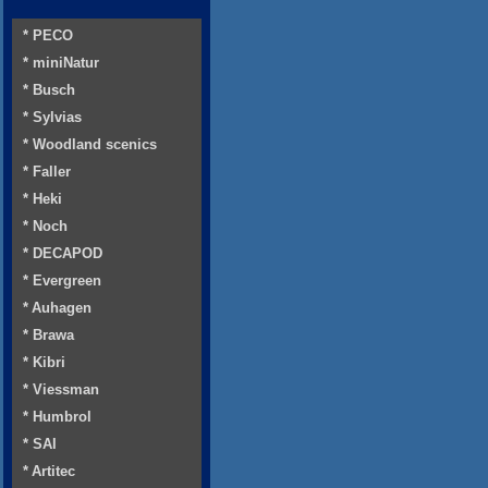
* PECO
* miniNatur
* Busch
* Sylvias
* Woodland scenics
* Faller
* Heki
* Noch
* DECAPOD
* Evergreen
* Auhagen
* Brawa
* Kibri
* Viessman
* Humbrol
* SAI
* Artitec