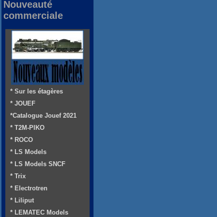
Nouveauté
commerciale
* Sur les étagères
* JOUEF
*Catalogue Jouef 2021
* T2M-PIKO
* ROCO
* LS Models
* LS Models SNCF
* Trix
* Electrotren
* Liliput
* LEMATEC Models