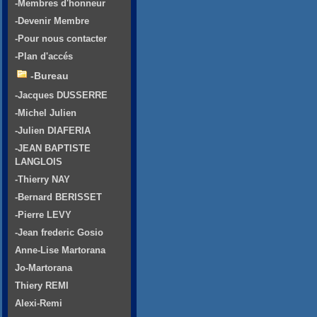
-Membres d'honneur
-Devenir Membre
-Pour nous contacter
-Plan d'accés
-Bureau
-Jacques DUSSERRE
-Michel Julien
-Julien DIAFERIA
-JEAN BAPTISTE
LANGLOIS
-Thierry NAY
-Bernard BERISSET
-Pierre LEVY
-Jean frederic Gosio
Anne-Lise Martorana
Jo-Martorana
Thiery REMI
Alexi-Remi