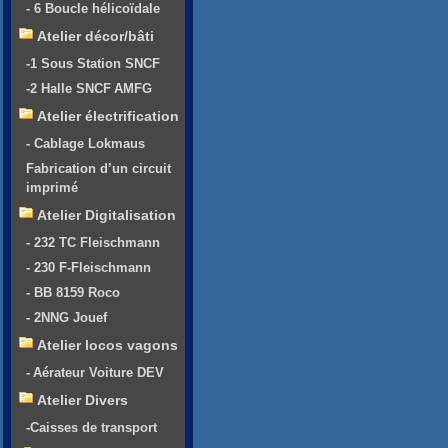
- 6 Boucle hélicoïdale
Atelier décor/bâti
-1 Sous Station SNCF
-2 Halle SNCF AMFG
Atelier électrification
- Cablage Lokmaus
Fabrication d’un circuit
imprimé
Atelier Digitalisation
- 232 TC Fleischmann
- 230 F-Fleischmann
- BB 8159 Roco
- 2NNG Jouef
Atelier locos vagons
- Aérateur Voiture DEV
Atelier Divers
-Caisses de transport