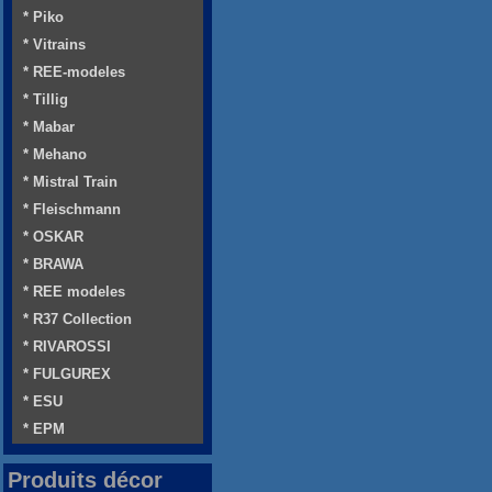
* Piko
* Vitrains
* REE-modeles
* Tillig
* Mabar
* Mehano
* Mistral Train
* Fleischmann
* OSKAR
* BRAWA
* REE modeles
* R37 Collection
* RIVAROSSI
* FULGUREX
* ESU
* EPM
Produits décor