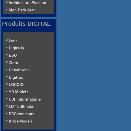
* Architecture-Passion
* Mon Petit Jean
Produits DIGITAL
* Lenz
* Digirails
* ESU
* Zimo
* Uhlenbrock
* Digitrax
* LOCOIO
* YD Models
* CDF Informatique
* LDT Littfinski
* DCC concepts
* Krois-Modell