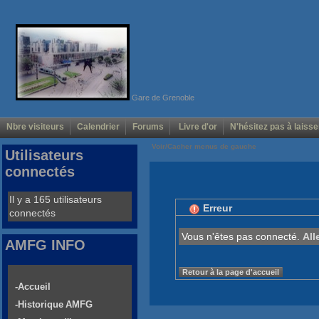
Gare de Grenoble
Nbre visiteurs
Calendrier
Forums
Livre d'or
N'hésitez pas à laisse
Voir/Cacher menus de gauche
Utilisateurs
connectés
Il y a 165 utilisateurs
Erreur
connectés
Vous n'êtes pas connecté.
All
AMFG INFO
Retour à la page d'accueil
-Accueil
-Historique AMFG