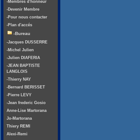
-Membres d'honneur
-Devenir Membre
-Pour nous contacter
-Plan d'accés
-Bureau
-Jacques DUSSERRE
-Michel Julien
-Julien DIAFERIA
-JEAN BAPTISTE
LANGLOIS
-Thierry NAY
-Bernard BERISSET
-Pierre LEVY
-Jean frederic Gosio
Anne-Lise Martorana
Jo-Martorana
Thiery REMI
Alexi-Remi