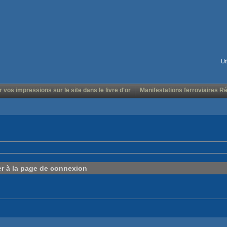
Ut
r vos impressions sur le site dans le livre d'or
Manifestations ferroviaires R
er à la page de connexion