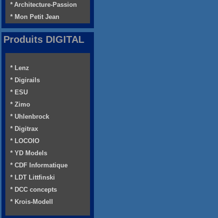
* Architecture-Passion
* Mon Petit Jean
Produits DIGITAL
* Lenz
* Digirails
* ESU
* Zimo
* Uhlenbrock
* Digitrax
* LOCOIO
* YD Models
* CDF Informatique
* LDT Littfinski
* DCC concepts
* Krois-Modell