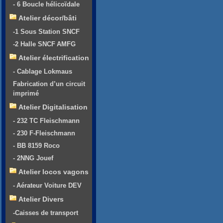
- 6 Boucle hélicoïdale
Atelier décor/bâti
-1 Sous Station SNCF
-2 Halle SNCF AMFG
Atelier électrification
- Cablage Lokmaus
Fabrication d’un circuit
imprimé
Atelier Digitalisation
- 232 TC Fleischmann
- 230 F-Fleischmann
- BB 8159 Roco
- 2NNG Jouef
Atelier locos vagons
- Aérateur Voiture DEV
Atelier Divers
-Caisses de transport