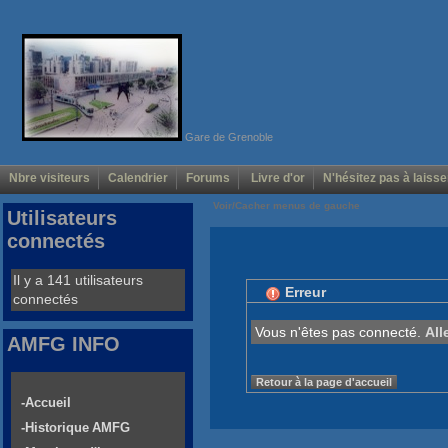
Gare de Grenoble
Nbre visiteurs
Calendrier
Forums
Livre d'or
N'hésitez pas à laisse
Voir/Cacher menus de gauche
Utilisateurs
connectés
Il y a 141 utilisateurs
Erreur
connectés
Vous n'êtes pas connecté.
All
AMFG INFO
Retour à la page d'accueil
-Accueil
-Historique AMFG