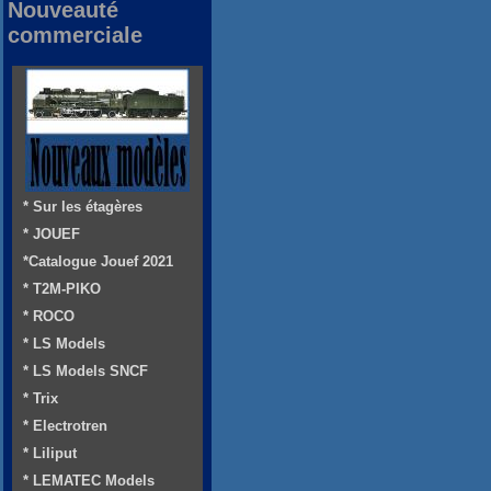
Nouveauté
commerciale
* Sur les étagères
* JOUEF
*Catalogue Jouef 2021
* T2M-PIKO
* ROCO
* LS Models
* LS Models SNCF
* Trix
* Electrotren
* Liliput
* LEMATEC Models