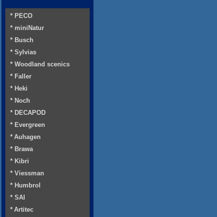
* PECO
* miniNatur
* Busch
* Sylvias
* Woodland scenics
* Faller
* Heki
* Noch
* DECAPOD
* Evergreen
* Auhagen
* Brawa
* Kibri
* Viessman
* Humbrol
* SAI
* Artitec