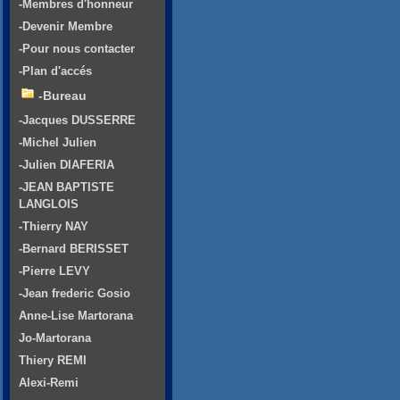
-Membres d'honneur
-Devenir Membre
-Pour nous contacter
-Plan d'accés
-Bureau
-Jacques DUSSERRE
-Michel Julien
-Julien DIAFERIA
-JEAN BAPTISTE
LANGLOIS
-Thierry NAY
-Bernard BERISSET
-Pierre LEVY
-Jean frederic Gosio
Anne-Lise Martorana
Jo-Martorana
Thiery REMI
Alexi-Remi