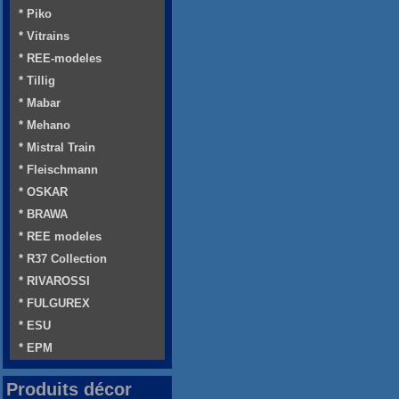
* Piko
* Vitrains
* REE-modeles
* Tillig
* Mabar
* Mehano
* Mistral Train
* Fleischmann
* OSKAR
* BRAWA
* REE modeles
* R37 Collection
* RIVAROSSI
* FULGUREX
* ESU
* EPM
Produits décor