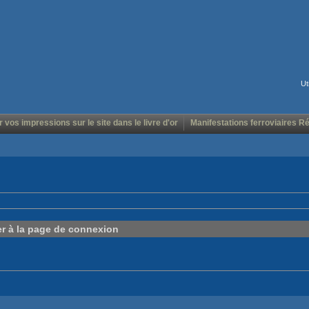
Ut
r vos impressions sur le site dans le livre d'or
Manifestations ferroviaires R
er à la page de connexion