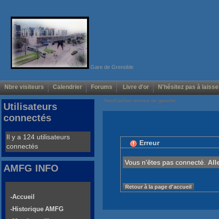
Gare de Grenoble
Nbre visiteurs
Calendrier
Forums
Livre d'or
N'hésitez pas à laisse
Voir/Cacher menus de gauche
Utilisateurs
connectés
Il y a 124 utilisateurs
Erreur
connectés
Vous n'êtes pas connecté.
All
AMFG INFO
Retour à la page d'accueil
-Accueil
-Historique AMFG