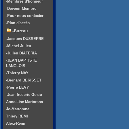
-Membres d'honneur
-Devenir Membre
-Pour nous contacter
-Plan d'accés
-Bureau
-Jacques DUSSERRE
-Michel Julien
-Julien DIAFERIA
-JEAN BAPTISTE
LANGLOIS
-Thierry NAY
-Bernard BERISSET
-Pierre LEVY
-Jean frederic Gosio
Anne-Lise Martorana
Jo-Martorana
Thiery REMI
Alexi-Remi