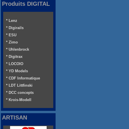
Produits DIGITAL
* Lenz
* Digirails
* ESU
* Zimo
* Uhlenbrock
* Digitrax
* LOCOIO
* YD Models
* CDF Informatique
* LDT Littfinski
* DCC concepts
* Krois-Modell
ARTISAN