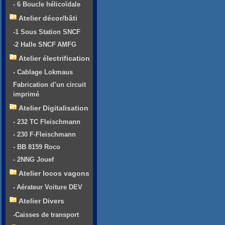
- 6 Boucle hélicoïdale
Atelier décor/bâti
-1 Sous Station SNCF
-2 Halle SNCF AMFG
Atelier électrification
- Cablage Lokmaus
Fabrication d’un circuit
imprimé
Atelier Digitalisation
- 232 TC Fleischmann
- 230 F-Fleischmann
- BB 8159 Roco
- 2NNG Jouef
Atelier locos vagons
- Aérateur Voiture DEV
Atelier Divers
-Caisses de transport