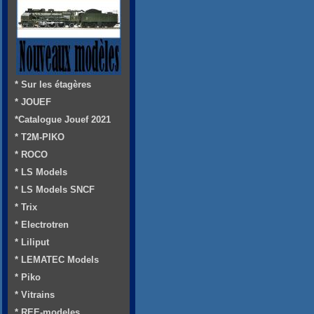
* Sur les étagères
* JOUEF
*Catalogue Jouef 2021
* T2M-PIKO
* ROCO
* LS Models
* LS Models SNCF
* Trix
* Electrotren
* Liliput
* LEMATEC Models
* Piko
* Vitrains
* REE-modeles