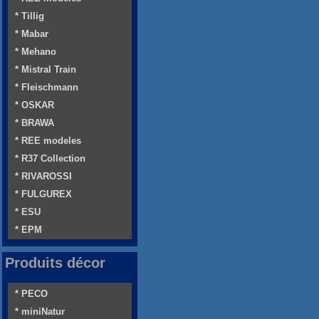
* Tillig
* Mabar
* Mehano
* Mistral Train
* Fleischmann
* OSKAR
* BRAWA
* REE modeles
* R37 Collection
* RIVAROSSI
* FULGUREX
* ESU
* EPM
Produits décor
* PECO
* miniNatur