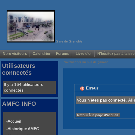
Gare de Grenoble
Nbre visiteurs
Calendrier
Forums
Livre d'or
N'hésitez pas à laisse
Voir/Cacher menus de gauche
Utilisateurs
connectés
Il y a 164 utilisateurs
Erreur
connectés
Vous n'êtes pas connecté.
All
AMFG INFO
Retour à la page d'accueil
-Accueil
-Historique AMFG