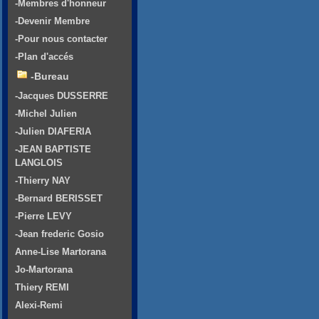
-Membres d'honneur
-Devenir Membre
-Pour nous contacter
-Plan d'accés
-Bureau
-Jacques DUSSERRE
-Michel Julien
-Julien DIAFERIA
-JEAN BAPTISTE
LANGLOIS
-Thierry NAY
-Bernard BERISSET
-Pierre LEVY
-Jean frederic Gosio
Anne-Lise Martorana
Jo-Martorana
Thiery REMI
Alexi-Remi