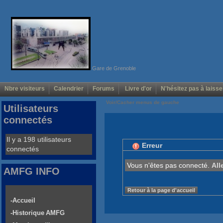
Gare de Grenoble
Nbre visiteurs
Calendrier
Forums
Livre d'or
N'hésitez pas à laisse
Voir/Cacher menus de gauche
Utilisateurs
connectés
Il y a 198 utilisateurs
Erreur
connectés
Vous n'êtes pas connecté.
All
AMFG INFO
Retour à la page d'accueil
-Accueil
-Historique AMFG