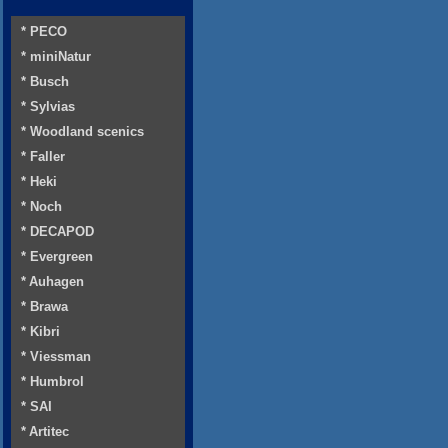
* PECO
* miniNatur
* Busch
* Sylvias
* Woodland scenics
* Faller
* Heki
* Noch
* DECAPOD
* Evergreen
* Auhagen
* Brawa
* Kibri
* Viessman
* Humbrol
* SAI
* Artitec