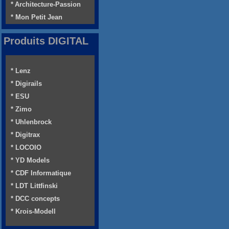
* Architecture-Passion
* Mon Petit Jean
Produits DIGITAL
* Lenz
* Digirails
* ESU
* Zimo
* Uhlenbrock
* Digitrax
* LOCOIO
* YD Models
* CDF Informatique
* LDT Littfinski
* DCC concepts
* Krois-Modell