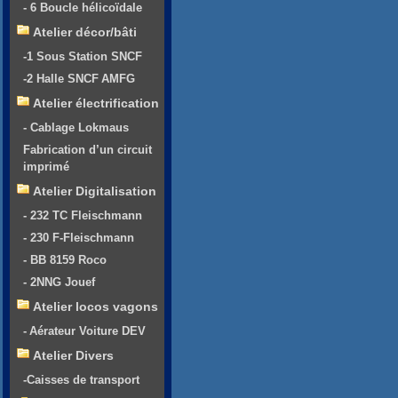
- 6 Boucle hélicoïdale
Atelier décor/bâti
-1 Sous Station SNCF
-2 Halle SNCF AMFG
Atelier électrification
- Cablage Lokmaus
Fabrication d’un circuit
imprimé
Atelier Digitalisation
- 232 TC Fleischmann
- 230 F-Fleischmann
- BB 8159 Roco
- 2NNG Jouef
Atelier locos vagons
- Aérateur Voiture DEV
Atelier Divers
-Caisses de transport