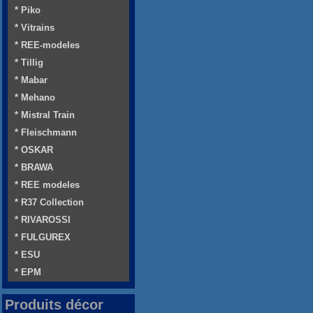
* Piko
* Vitrains
* REE-modeles
* Tillig
* Mabar
* Mehano
* Mistral Train
* Fleischmann
* OSKAR
* BRAWA
* REE modeles
* R37 Collection
* RIVAROSSI
* FULGUREX
* ESU
* EPM
Produits décor