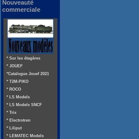
Nouveauté
commerciale
* Sur les étagères
* JOUEF
*Catalogue Jouef 2021
* T2M-PIKO
* ROCO
* LS Models
* LS Models SNCF
* Trix
* Electrotren
* Liliput
* LEMATEC Models