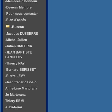
-Membres d'honneur
-Devenir Membre
-Pour nous contacter
-Plan d'accés
-Bureau
-Jacques DUSSERRE
-Michel Julien
-Julien DIAFERIA
-JEAN BAPTISTE
LANGLOIS
-Thierry NAY
-Bernard BERISSET
-Pierre LEVY
-Jean frederic Gosio
Anne-Lise Martorana
Jo-Martorana
Thiery REMI
Alexi-Remi