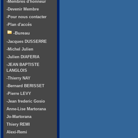
-Membres d'honneur
-Devenir Membre
-Pour nous contacter
-Plan d'accés
-Bureau
-Jacques DUSSERRE
-Michel Julien
-Julien DIAFERIA
-JEAN BAPTISTE
LANGLOIS
-Thierry NAY
-Bernard BERISSET
-Pierre LEVY
-Jean frederic Gosio
Anne-Lise Martorana
Jo-Martorana
Thiery REMI
Alexi-Remi