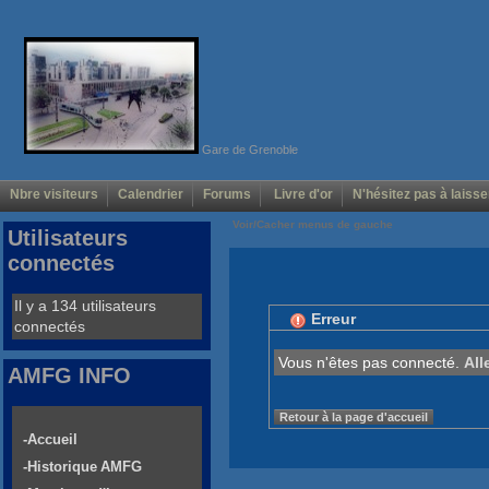
Gare de Grenoble
Nbre visiteurs
Calendrier
Forums
Livre d'or
N'hésitez pas à laisse
Voir/Cacher menus de gauche
Utilisateurs
connectés
Il y a 134 utilisateurs
Erreur
connectés
Vous n'êtes pas connecté.
All
AMFG INFO
Retour à la page d'accueil
-Accueil
-Historique AMFG