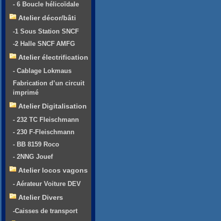
- 6 Boucle hélicoïdale
Atelier décor/bâti
-1 Sous Station SNCF
-2 Halle SNCF AMFG
Atelier électrification
- Cablage Lokmaus
Fabrication d’un circuit
imprimé
Atelier Digitalisation
- 232 TC Fleischmann
- 230 F-Fleischmann
- BB 8159 Roco
- 2NNG Jouef
Atelier locos vagons
- Aérateur Voiture DEV
Atelier Divers
-Caisses de transport