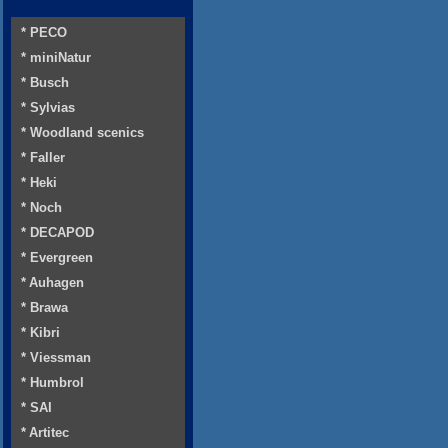
* PECO
* miniNatur
* Busch
* Sylvias
* Woodland scenics
* Faller
* Heki
* Noch
* DECAPOD
* Evergreen
* Auhagen
* Brawa
* Kibri
* Viessman
* Humbrol
* SAI
* Artitec