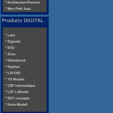
* Architecture-Passion
* Mon Petit Jean
Produits DIGITAL
* Lenz
* Digirails
* ESU
* Zimo
* Uhlenbrock
* Digitrax
* LOCOIO
* YD Models
* CDF Informatique
* LDT Littfinski
* DCC concepts
* Krois-Modell