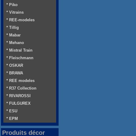
* Piko
* Vitrains
* REE-modeles
* Tillig
* Mabar
* Mehano
* Mistral Train
* Fleischmann
* OSKAR
* BRAWA
* REE modeles
* R37 Collection
* RIVAROSSI
* FULGUREX
* ESU
* EPM
Produits décor