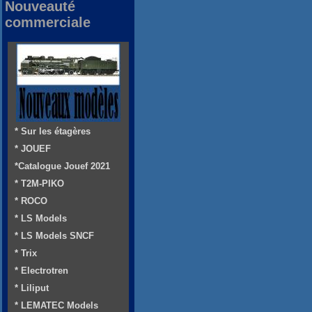
Nouveauté
commerciale
* Sur les étagères
* JOUEF
*Catalogue Jouef 2021
* T2M-PIKO
* ROCO
* LS Models
* LS Models SNCF
* Trix
* Electrotren
* Liliput
* LEMATEC Models