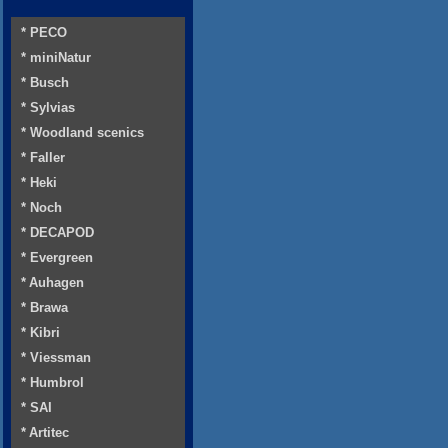
* PECO
* miniNatur
* Busch
* Sylvias
* Woodland scenics
* Faller
* Heki
* Noch
* DECAPOD
* Evergreen
* Auhagen
* Brawa
* Kibri
* Viessman
* Humbrol
* SAI
* Artitec