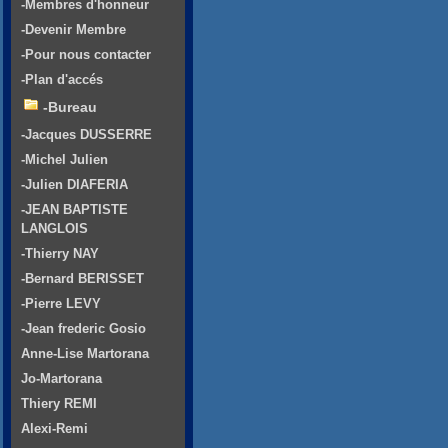
-Membres d'honneur
-Devenir Membre
-Pour nous contacter
-Plan d'accés
-Bureau
-Jacques DUSSERRE
-Michel Julien
-Julien DIAFERIA
-JEAN BAPTISTE
LANGLOIS
-Thierry NAY
-Bernard BERISSET
-Pierre LEVY
-Jean frederic Gosio
Anne-Lise Martorana
Jo-Martorana
Thiery REMI
Alexi-Remi