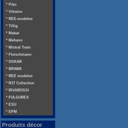
* Piko
* Vitrains
* REE-modeles
* Tillig
* Mabar
* Mehano
* Mistral Train
* Fleischmann
* OSKAR
* BRAWA
* REE modeles
* R37 Collection
* RIVAROSSI
* FULGUREX
* ESU
* EPM
Produits décor