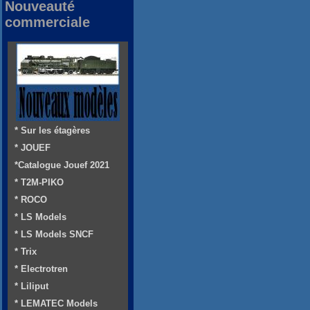
Nouveauté
commerciale
* Sur les étagères
* JOUEF
*Catalogue Jouef 2021
* T2M-PIKO
* ROCO
* LS Models
* LS Models SNCF
* Trix
* Electrotren
* Liliput
* LEMATEC Models