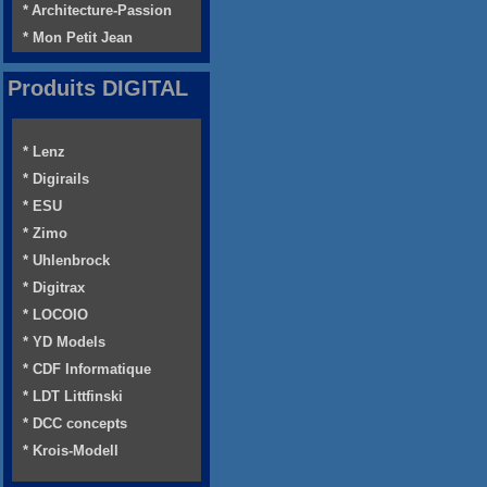
* Architecture-Passion
* Mon Petit Jean
Produits DIGITAL
* Lenz
* Digirails
* ESU
* Zimo
* Uhlenbrock
* Digitrax
* LOCOIO
* YD Models
* CDF Informatique
* LDT Littfinski
* DCC concepts
* Krois-Modell