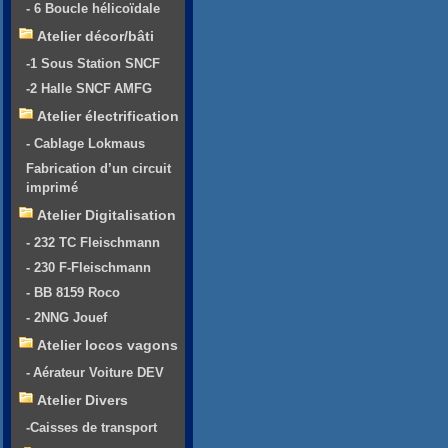
- 6 Boucle hélicoïdale
Atelier décor/bâti
-1 Sous Station SNCF
-2 Halle SNCF AMFG
Atelier électrification
- Cablage Lokmaus
Fabrication d’un circuit
imprimé
Atelier Digitalisation
- 232 TC Fleischmann
- 230 F-Fleischmann
- BB 8159 Roco
- 2NNG Jouef
Atelier locos vagons
- Aérateur Voiture DEV
Atelier Divers
-Caisses de transport