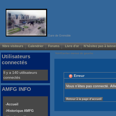
Gare de Grenoble
Nbre visiteurs
Calendrier
Forums
Livre d'or
N'hésitez pas à laisse
Voir/Cacher menus de gauche
Utilisateurs
connectés
Il y a 140 utilisateurs
Erreur
connectés
Vous n'êtes pas connecté.
All
AMFG INFO
Retour à la page d'accueil
-Accueil
-Historique AMFG