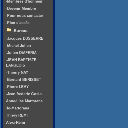
-Membres d'honneur
-Devenir Membre
-Pour nous contacter
-Plan d'accés
-Bureau
-Jacques DUSSERRE
-Michel Julien
-Julien DIAFERIA
-JEAN BAPTISTE
LANGLOIS
-Thierry NAY
-Bernard BERISSET
-Pierre LEVY
-Jean frederic Gosio
Anne-Lise Martorana
Jo-Martorana
Thiery REMI
Alexi-Remi