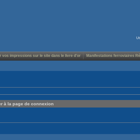
Ut
r vos impressions sur le site dans le livre d'or
Manifestations ferroviaires R
er à la page de connexion