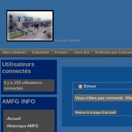
Gare de Grenoble
Nbre visiteurs
Calendrier
Forums
Livre d'or
N'hésitez pas à laisse
Voir/Cacher menus de gauche
Utilisateurs
connectés
Il y a 150 utilisateurs
Erreur
connectés
Vous n'êtes pas connecté.
All
AMFG INFO
Retour à la page d'accueil
-Accueil
-Historique AMFG