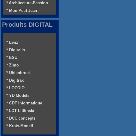
* Architecture-Passion
* Mon Petit Jean
Produits DIGITAL
* Lenz
* Digirails
* ESU
* Zimo
* Uhlenbrock
* Digitrax
* LOCOIO
* YD Models
* CDF Informatique
* LDT Littfinski
* DCC concepts
* Krois-Modell