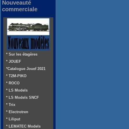
Nouveauté
commerciale
* Sur les étagères
* JOUEF
*Catalogue Jouef 2021
* T2M-PIKO
* ROCO
* LS Models
* LS Models SNCF
* Trix
* Electrotren
* Liliput
* LEMATEC Models