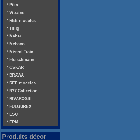
* Piko
* Vitrains
* REE-modeles
* Tillig
* Mabar
* Mehano
* Mistral Train
* Fleischmann
* OSKAR
* BRAWA
* REE modeles
* R37 Collection
* RIVAROSSI
* FULGUREX
* ESU
* EPM
Produits décor