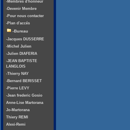
-Membres d'honneur
-Devenir Membre
-Pour nous contacter
-Plan d'accés
-Bureau
-Jacques DUSSERRE
-Michel Julien
-Julien DIAFERIA
-JEAN BAPTISTE
LANGLOIS
-Thierry NAY
-Bernard BERISSET
-Pierre LEVY
-Jean frederic Gosio
Anne-Lise Martorana
Jo-Martorana
Thiery REMI
Alexi-Remi