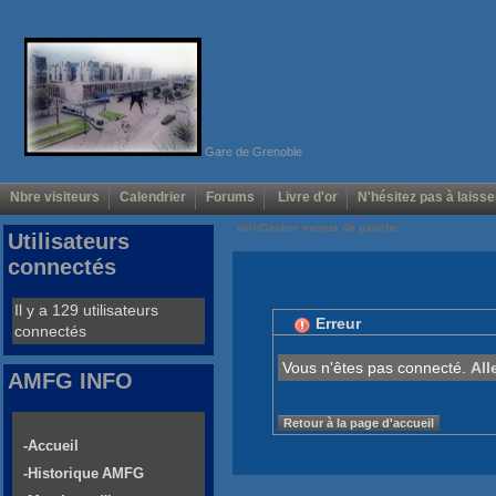
Gare de Grenoble
Nbre visiteurs
Calendrier
Forums
Livre d'or
N'hésitez pas à laisse
Voir/Cacher menus de gauche
Utilisateurs
connectés
Il y a 129 utilisateurs
Erreur
connectés
Vous n'êtes pas connecté.
All
AMFG INFO
Retour à la page d'accueil
-Accueil
-Historique AMFG