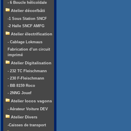
- 6 Boucle hélicoïdale
Atelier décor/bâti
-1 Sous Station SNCF
-2 Halle SNCF AMFG
Atelier électrification
- Cablage Lokmaus
Fabrication d’un circuit
imprimé
Atelier Digitalisation
- 232 TC Fleischmann
- 230 F-Fleischmann
- BB 8159 Roco
- 2NNG Jouef
Atelier locos vagons
- Aérateur Voiture DEV
Atelier Divers
-Caisses de transport