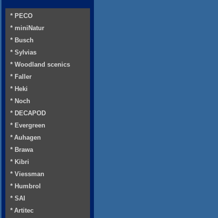
* PECO
* miniNatur
* Busch
* Sylvias
* Woodland scenics
* Faller
* Heki
* Noch
* DECAPOD
* Evergreen
* Auhagen
* Brawa
* Kibri
* Viessman
* Humbrol
* SAI
* Artitec