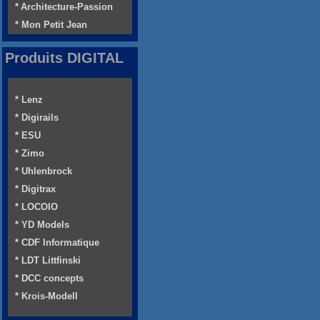
* Architecture-Passion
* Mon Petit Jean
Produits DIGITAL
* Lenz
* Digirails
* ESU
* Zimo
* Uhlenbrock
* Digitrax
* LOCOIO
* YD Models
* CDF Informatique
* LDT Littfinski
* DCC concepts
* Krois-Modell