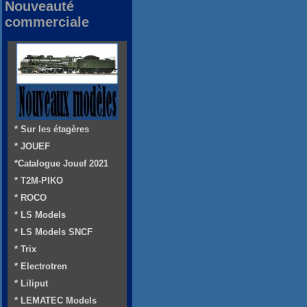
Nouveauté
commerciale
* Sur les étagères
* JOUEF
*Catalogue Jouef 2021
* T2M-PIKO
* ROCO
* LS Models
* LS Models SNCF
* Trix
* Electrotren
* Liliput
* LEMATEC Models