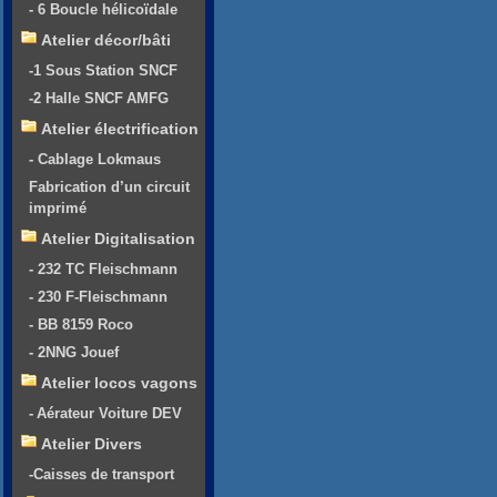
- 6 Boucle hélicoïdale
Atelier décor/bâti
-1 Sous Station SNCF
-2 Halle SNCF AMFG
Atelier électrification
- Cablage Lokmaus
Fabrication d’un circuit
imprimé
Atelier Digitalisation
- 232 TC Fleischmann
- 230 F-Fleischmann
- BB 8159 Roco
- 2NNG Jouef
Atelier locos vagons
- Aérateur Voiture DEV
Atelier Divers
-Caisses de transport