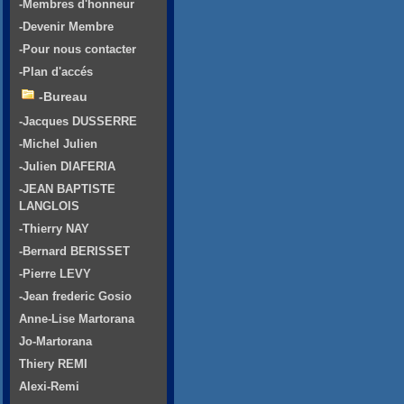
-Membres d'honneur
-Devenir Membre
-Pour nous contacter
-Plan d'accés
-Bureau
-Jacques DUSSERRE
-Michel Julien
-Julien DIAFERIA
-JEAN BAPTISTE
LANGLOIS
-Thierry NAY
-Bernard BERISSET
-Pierre LEVY
-Jean frederic Gosio
Anne-Lise Martorana
Jo-Martorana
Thiery REMI
Alexi-Remi