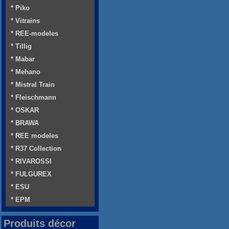
* Piko
* Vitrains
* REE-modeles
* Tillig
* Mabar
* Mehano
* Mistral Train
* Fleischmann
* OSKAR
* BRAWA
* REE modeles
* R37 Collection
* RIVAROSSI
* FULGUREX
* ESU
* EPM
Produits décor