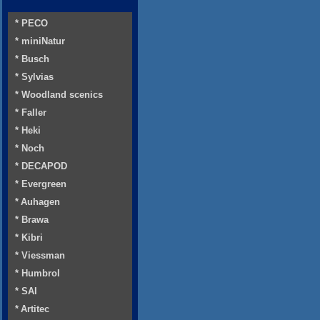
* PECO
* miniNatur
* Busch
* Sylvias
* Woodland scenics
* Faller
* Heki
* Noch
* DECAPOD
* Evergreen
* Auhagen
* Brawa
* Kibri
* Viessman
* Humbrol
* SAI
* Artitec