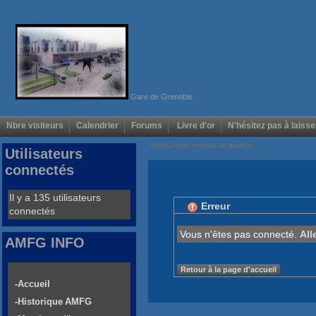
Gare de Grenoble
Nbre visiteurs
Calendrier
Forums
Livre d'or
N'hésitez pas à laisse
Voir/Cacher menus de gauche
Utilisateurs
connectés
Il y a 135 utilisateurs
Erreur
connectés
Vous n'êtes pas connecté.
All
AMFG INFO
Retour à la page d'accueil
-Accueil
-Historique AMFG