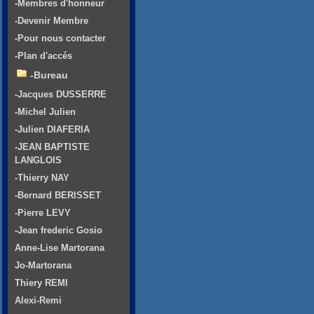
-Membres d'honneur
-Devenir Membre
-Pour nous contacter
-Plan d'accés
-Bureau
-Jacques DUSSERRE
-Michel Julien
-Julien DIAFERIA
-JEAN BAPTISTE
LANGLOIS
-Thierry NAY
-Bernard BERISSET
-Pierre LEVY
-Jean frederic Gosio
Anne-Lise Martorana
Jo-Martorana
Thiery REMI
Alexi-Remi