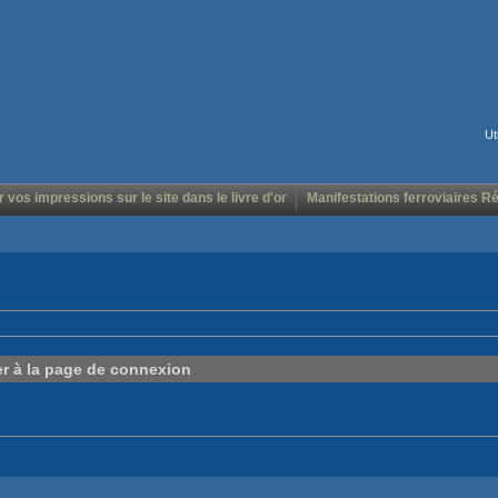
Ut
r vos impressions sur le site dans le livre d'or
Manifestations ferroviaires R
er à la page de connexion