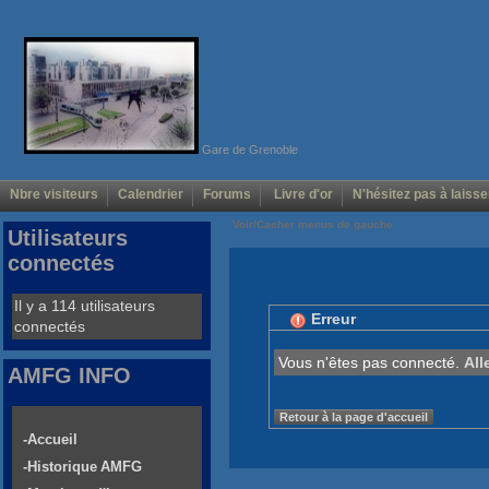
Gare de Grenoble
Nbre visiteurs
Calendrier
Forums
Livre d'or
N'hésitez pas à laisse
Voir/Cacher menus de gauche
Utilisateurs
connectés
Il y a 114 utilisateurs
Erreur
connectés
Vous n'êtes pas connecté.
All
AMFG INFO
Retour à la page d'accueil
-Accueil
-Historique AMFG