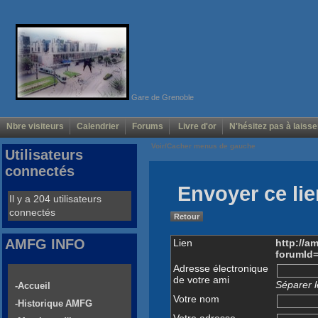
Gare de Grenoble
Nbre visiteurs
Calendrier
Forums
Livre d'or
N'hésitez pas à laisse
Voir/Cacher menus de gauche
Utilisateurs
connectés
Envoyer ce lie
Il y a 204 utilisateurs
connectés
Retour
AMFG INFO
Lien
http://a
forumId
Adresse électronique
de votre ami
Séparer l
-Accueil
Votre nom
-Historique AMFG
Votre adresse