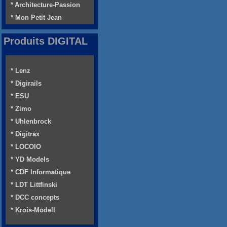
* Architecture-Passion
* Mon Petit Jean
Produits DIGITAL
* Lenz
* Digirails
* ESU
* Zimo
* Uhlenbrock
* Digitrax
* LOCOIO
* YD Models
* CDF Informatique
* LDT Littfinski
* DCC concepts
* Krois-Modell