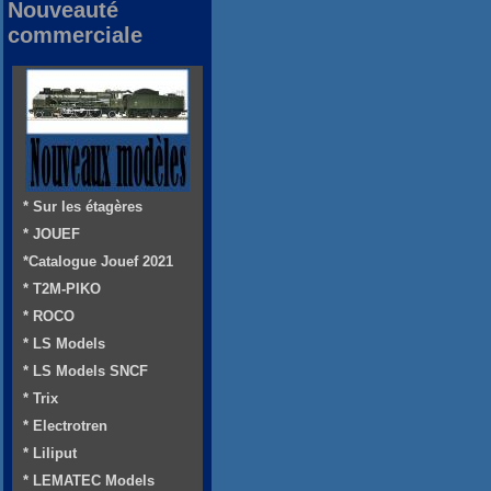
Nouveauté
commerciale
* Sur les étagères
* JOUEF
*Catalogue Jouef 2021
* T2M-PIKO
* ROCO
* LS Models
* LS Models SNCF
* Trix
* Electrotren
* Liliput
* LEMATEC Models