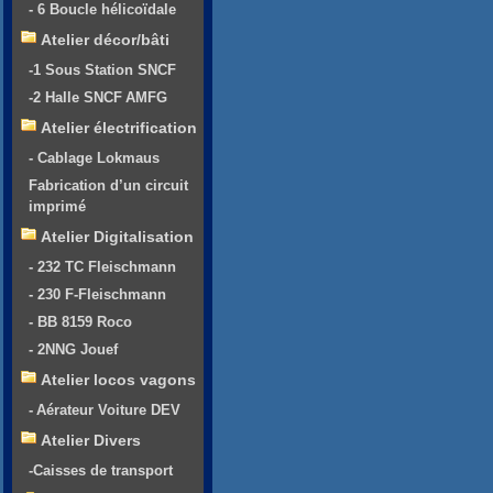
- 6 Boucle hélicoïdale
Atelier décor/bâti
-1 Sous Station SNCF
-2 Halle SNCF AMFG
Atelier électrification
- Cablage Lokmaus
Fabrication d’un circuit
imprimé
Atelier Digitalisation
- 232 TC Fleischmann
- 230 F-Fleischmann
- BB 8159 Roco
- 2NNG Jouef
Atelier locos vagons
- Aérateur Voiture DEV
Atelier Divers
-Caisses de transport