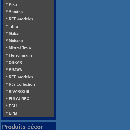
* Piko
* Vitrains
* REE-modeles
* Tillig
* Mabar
* Mehano
* Mistral Train
* Fleischmann
* OSKAR
* BRAWA
* REE modeles
* R37 Collection
* RIVAROSSI
* FULGUREX
* ESU
* EPM
Produits décor