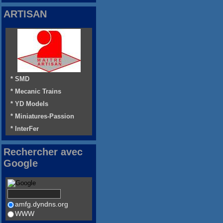
ARTISAN
* SMD
* Mecanic Trains
* YD Models
* Miniatures-Passion
* InterFer
Rechercher avec
Google
amfg.dyndns.org
WWW