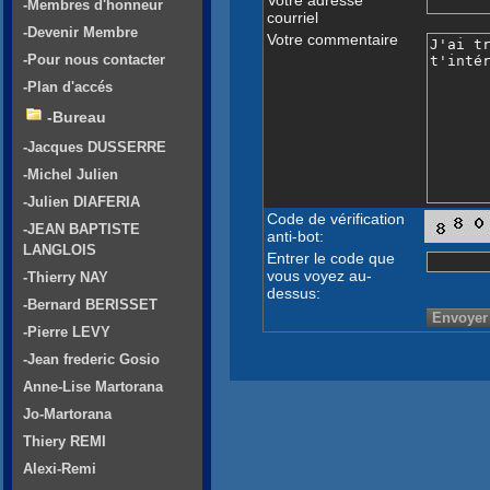
-Membres d'honneur
courriel
-Devenir Membre
Votre commentaire
-Pour nous contacter
-Plan d'accés
-Bureau
-Jacques DUSSERRE
-Michel Julien
-Julien DIAFERIA
Code de vérification
-JEAN BAPTISTE
anti-bot:
LANGLOIS
Entrer le code que
vous voyez au-
-Thierry NAY
dessus:
-Bernard BERISSET
-Pierre LEVY
-Jean frederic Gosio
Anne-Lise Martorana
Jo-Martorana
Thiery REMI
Alexi-Remi