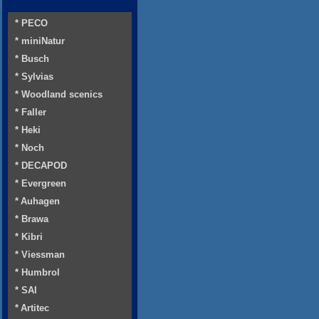
* PECO
* miniNatur
* Busch
* Sylvias
* Woodland scenics
* Faller
* Heki
* Noch
* DECAPOD
* Evergreen
* Auhagen
* Brawa
* Kibri
* Viessman
* Humbrol
* SAI
* Artitec