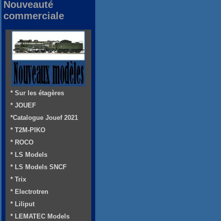
Nouveauté
commerciale
* Sur les étagères
* JOUEF
*Catalogue Jouef 2021
* T2M-PIKO
* ROCO
* LS Models
* LS Models SNCF
* Trix
* Electrotren
* Liliput
* LEMATEC Models