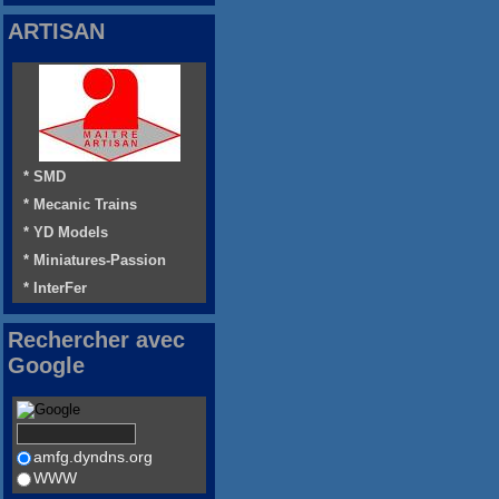
ARTISAN
* SMD
* Mecanic Trains
* YD Models
* Miniatures-Passion
* InterFer
Rechercher avec
Google
amfg.dyndns.org
WWW