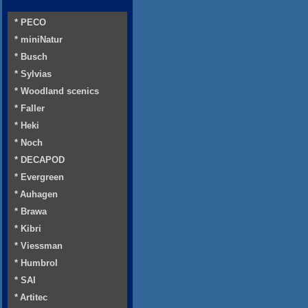
* PECO
* miniNatur
* Busch
* Sylvias
* Woodland scenics
* Faller
* Heki
* Noch
* DECAPOD
* Evergreen
* Auhagen
* Brawa
* Kibri
* Viessman
* Humbrol
* SAI
* Artitec