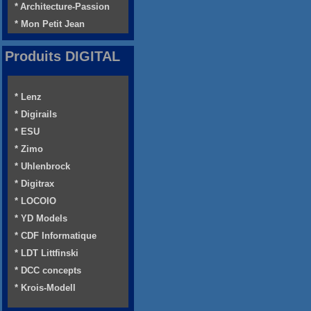
* Architecture-Passion
* Mon Petit Jean
Produits DIGITAL
* Lenz
* Digirails
* ESU
* Zimo
* Uhlenbrock
* Digitrax
* LOCOIO
* YD Models
* CDF Informatique
* LDT Littfinski
* DCC concepts
* Krois-Modell