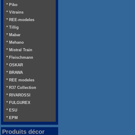
* Piko
* Vitrains
* REE-modeles
* Tillig
* Mabar
* Mehano
* Mistral Train
* Fleischmann
* OSKAR
* BRAWA
* REE modeles
* R37 Collection
* RIVAROSSI
* FULGUREX
* ESU
* EPM
Produits décor