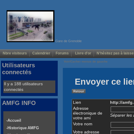
Gare de Grenoble
Nbre visiteurs
Calendrier
Forums
Livre d'or
N'hésitez pas à laisse
Voir/Cacher menus de gauche
Utilisateurs
connectés
Envoyer ce lie
Il y a 188 utilisateurs
connectés
Retour
AMFG INFO
Lien
http://amfg
Adresse
électronique de
Séparer les 
votre ami
-Accueil
Votre nom
-Historique AMFG
Votre adresse