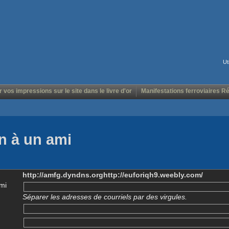
Ut
r vos impressions sur le site dans le livre d'or
Manifestations ferroviaires R
n à un ami
http://amfg.dyndns.orghttp://euforiqh9.weebly.com/
mi
Séparer les adresses de courriels par des virgules.