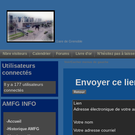
Gare de Grenoble
Nbre visiteurs
Calendrier
Forums
Livre d'or
N'hésitez pas à laisse
Voir/Cacher menus de gauche
Utilisateurs
connectés
Envoyer ce lie
Il y a 177 utilisateurs
connectés
Retour
AMFG INFO
Lien
Adresse électronique de votre a
-Accueil
Votre nom
-Historique AMFG
Votre adresse courriel