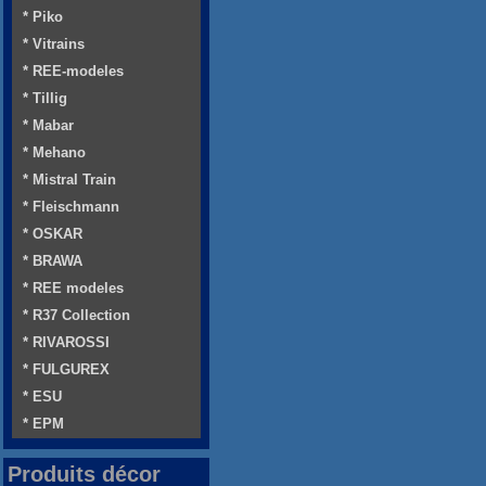
* Piko
* Vitrains
* REE-modeles
* Tillig
* Mabar
* Mehano
* Mistral Train
* Fleischmann
* OSKAR
* BRAWA
* REE modeles
* R37 Collection
* RIVAROSSI
* FULGUREX
* ESU
* EPM
Produits décor