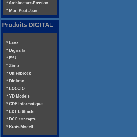
* Architecture-Passion
* Mon Petit Jean
Produits DIGITAL
* Lenz
* Digirails
* ESU
* Zimo
* Uhlenbrock
* Digitrax
* LOCOIO
* YD Models
* CDF Informatique
* LDT Littfinski
* DCC concepts
* Krois-Modell