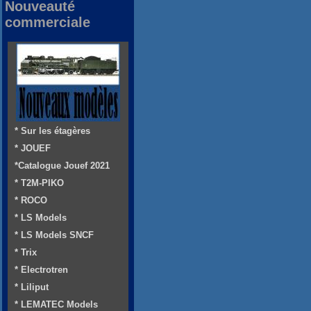
Nouveauté
commerciale
* Sur les étagères
* JOUEF
*Catalogue Jouef 2021
* T2M-PIKO
* ROCO
* LS Models
* LS Models SNCF
* Trix
* Electrotren
* Liliput
* LEMATEC Models