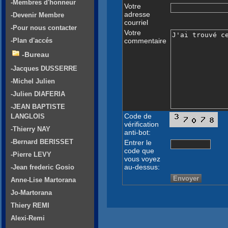
-Membres d'honneur
Votre
adresse
-Devenir Membre
courriel
-Pour nous contacter
Votre
commentaire
-Plan d'accés
-Bureau
-Jacques DUSSERRE
-Michel Julien
-Julien DIAFERIA
-JEAN BAPTISTE
Code de
LANGLOIS
vérification
-Thierry NAY
anti-bot:
-Bernard BERISSET
Entrer le
code que
-Pierre LEVY
vous voyez
au-dessus:
-Jean frederic Gosio
Anne-Lise Martorana
Jo-Martorana
Thiery REMI
Alexi-Remi