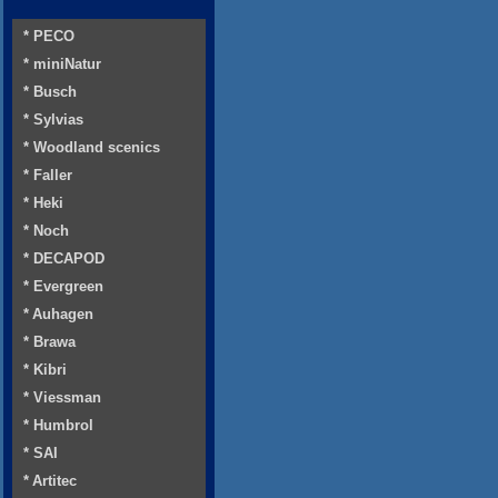
* PECO
* miniNatur
* Busch
* Sylvias
* Woodland scenics
* Faller
* Heki
* Noch
* DECAPOD
* Evergreen
* Auhagen
* Brawa
* Kibri
* Viessman
* Humbrol
* SAI
* Artitec