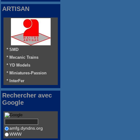
ARTISAN
* SMD
* Mecanic Trains
* YD Models
* Miniatures-Passion
* InterFer
Rechercher avec
Google
amfg.dyndns.org
WWW