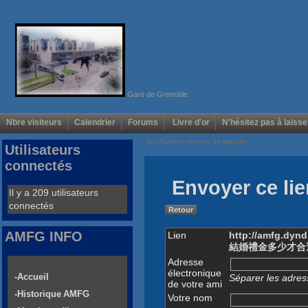
Gare de Grenoble
Nbre visiteurs
Calendrier
Forums
Livre d'or
N'hésitez pas à laisse
Voir/Cacher menus de gauche
Utilisateurs
connectés
Envoyer ce lie
Il y a 209 utilisateurs
connectés
Retour
AMFG INFO
Lien
http://amfg.dynd
結婚禮金多少才合
Adresse
électronique
-Accueil
Séparer les adress
de votre ami
-Historique AMFG
Votre nom