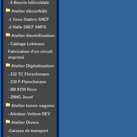
- 6 Boucle hélicoïdale
Atelier décor/bâti
-1 Sous Station SNCF
-2 Halle SNCF AMFG
Atelier électrification
- Cablage Lokmaus
Fabrication d’un circuit
imprimé
Atelier Digitalisation
- 232 TC Fleischmann
- 230 F-Fleischmann
- BB 8159 Roco
- 2NNG Jouef
Atelier locos vagons
- Aérateur Voiture DEV
Atelier Divers
-Caisses de transport