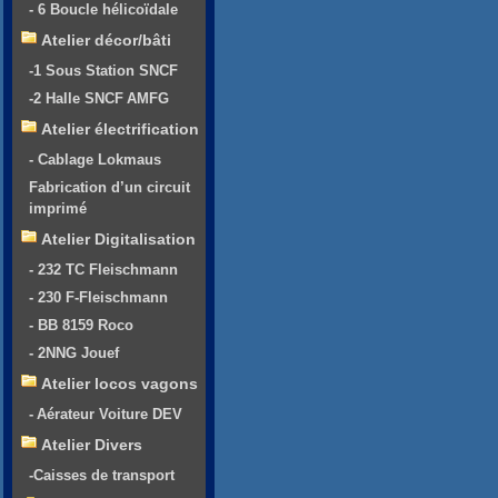
- 6 Boucle hélicoïdale
Atelier décor/bâti
-1 Sous Station SNCF
-2 Halle SNCF AMFG
Atelier électrification
- Cablage Lokmaus
Fabrication d’un circuit
imprimé
Atelier Digitalisation
- 232 TC Fleischmann
- 230 F-Fleischmann
- BB 8159 Roco
- 2NNG Jouef
Atelier locos vagons
- Aérateur Voiture DEV
Atelier Divers
-Caisses de transport