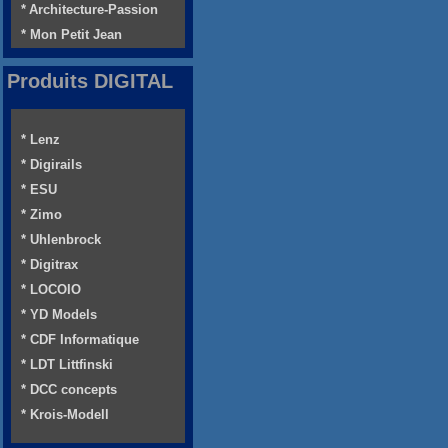
* Architecture-Passion
* Mon Petit Jean
Produits DIGITAL
* Lenz
* Digirails
* ESU
* Zimo
* Uhlenbrock
* Digitrax
* LOCOIO
* YD Models
* CDF Informatique
* LDT Littfinski
* DCC concepts
* Krois-Modell