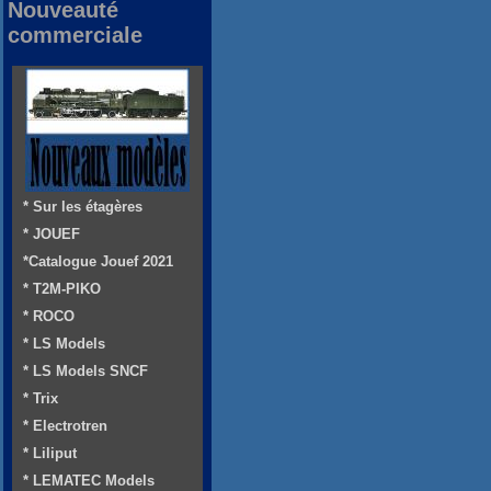
Nouveauté
commerciale
* Sur les étagères
* JOUEF
*Catalogue Jouef 2021
* T2M-PIKO
* ROCO
* LS Models
* LS Models SNCF
* Trix
* Electrotren
* Liliput
* LEMATEC Models