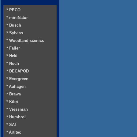
* PECO
* miniNatur
* Busch
* Sylvias
* Woodland scenics
* Faller
* Heki
* Noch
* DECAPOD
* Evergreen
* Auhagen
* Brawa
* Kibri
* Viessman
* Humbrol
* SAI
* Artitec