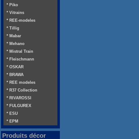
* Piko
* Vitrains
* REE-modeles
* Tillig
* Mabar
* Mehano
* Mistral Train
* Fleischmann
* OSKAR
* BRAWA
* REE modeles
* R37 Collection
* RIVAROSSI
* FULGUREX
* ESU
* EPM
Produits décor