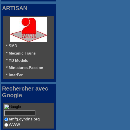
ARTISAN
* SMD
* Mecanic Trains
* YD Models
* Miniatures-Passion
* InterFer
Rechercher avec
Google
amfg.dyndns.org
WWW