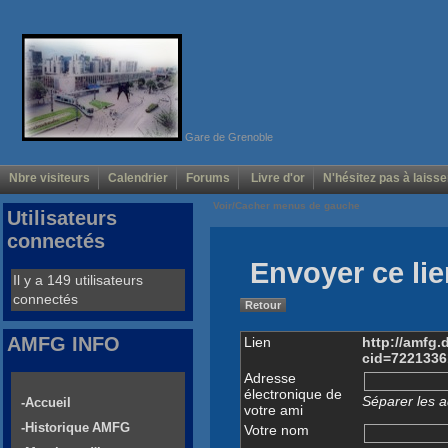
Gare de Grenoble
Nbre visiteurs
Calendrier
Forums
Livre d'or
N'hésitez pas à laisse
Voir/Cacher menus de gauche
Utilisateurs
connectés
Envoyer ce lie
Il y a 149 utilisateurs
connectés
Retour
AMFG INFO
Lien
http://amfg
cid=722133
Adresse
électronique de
Séparer les a
-Accueil
votre ami
-Historique AMFG
Votre nom