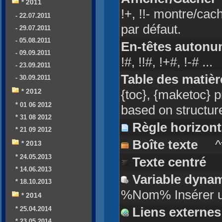
* 2011
!+, !!- montre/cac
- 22.07.2011
par défaut.
- 29.07.2011
- 05.08.2011
En-têtes autonu
- 09.09.2011
!#, !!#, !+#, !-# ...
- 23.09.2011
Table des matièr
- 30.09.2011
* 2012
{toc}, {maketoc} p
* 01 06 2012
based on structur
* 31 08 2012
Règle horizont
* 21 09 2012
Boîte texte
^te
* 2013
* 24.05.2013
Texte centré
::
* 14.06.2013
Variable dyna
* 18.10.2013
%Nom% Insérer u
* 2014
Liens externes
* 25.04.2014
* 23.05.2014