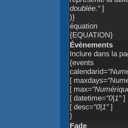
doublée."
]
)}
équation
{EQUATION}
Évènements
Inclure dans la pa
{events
calendarid=
"Numé
[ maxdays=
"Numé
[ max=
"Numériqu
[ datetime=
"0|1"
]
[ desc=
"0|1"
]
}
Fade