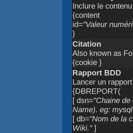
Inclure le conten
{content
id=
"Valeur numéri
}
Citation
Also known as For
{cookie }
Rapport BDD
Lancer un rappor
{DBREPORT(
[ dsn=
"Chaine de
Name). eg: mysql
[ db=
"Nom de la c
Wiki."
]