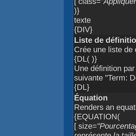
[ class=
"Appliquer
)}
texte
{DIV}
Liste de définiti
Crée une liste de 
{DL( )}
Une définition par
suivante "Term: De
{DL}
Équation
Renders an equati
{EQUATION(
[ size=
"Pourcentag
représente la tail