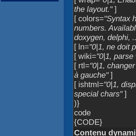
the layout."
]
[ colors=
"Syntax h
numbers. Available:
doxygen, delphi, ..
[ ln=
"0|1, ne doit 
[ wiki=
"0|1, parse
[ rtl=
"0|1, changer 
à gauche"
]
[ ishtml=
"0|1, dis
special chars"
]
)}
code
{CODE}
Contenu dynam