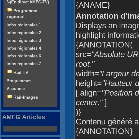
3-(En direct AMFG-TV)
{ANAME}
Programme
Annotation d'im
régional
Displays an image
Infos régionales 1
Infos régionales 2
highlight informat
Infos régionales 3
{ANNOTATION(
Infos régionales 4
src=
"Absolute URL
Infos régionales 6
root."
Infos régionales 7
width=
"Largeur de
Rail TV
Programmes
height=
"Hauteur d
Visionner
[ align=
"Position d
Rail-Images
center."
]
)}
AMFG Articles
Contenu généré au
{ANNOTATION}