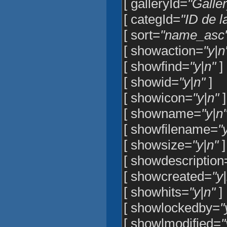
[ galleryId=
"Galler
[ categId=
"ID de l
[ sort=
"name_asc
[ showaction=
"y|n
[ showfind=
"y|n"
]
[ showid=
"y|n"
]
[ showicon=
"y|n"
]
[ showname=
"y|n
[ showfilename=
"
[ showsize=
"y|n"
]
[ showdescription
[ showcreated=
"y
[ showhits=
"y|n"
]
[ showlockedby=
"
[ showlmodified=
"