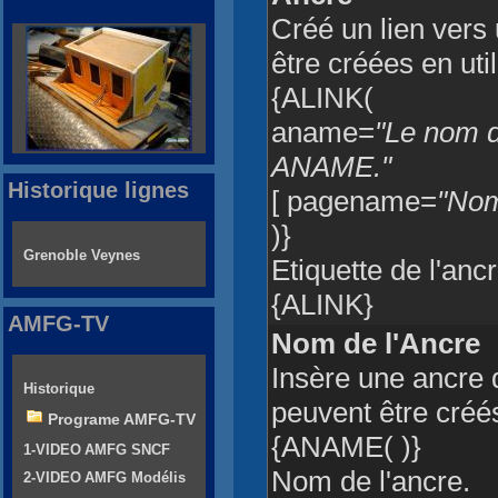
Créé un lien vers
être créées en uti
{ALINK(
aname=
"Le nom de
ANAME."
Historique lignes
[ pagename=
"Nom
)}
Grenoble Veynes
Etiquette de l'ancr
{ALINK}
AMFG-TV
Nom de l'Ancre
Insère une ancre 
Historique
peuvent être créé
Programe AMFG-TV
{ANAME( )}
1-VIDEO AMFG SNCF
Nom de l'ancre.
2-VIDEO AMFG Modélis