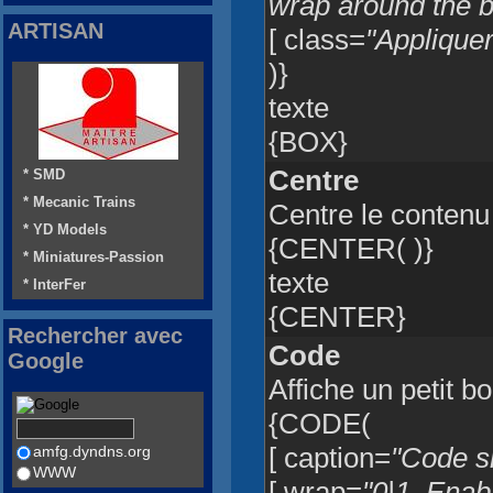
wrap around the b
ARTISAN
[ class=
"Appliquer
)}
texte
{BOX}
Centre
* SMD
* Mecanic Trains
Centre le contenu
* YD Models
{CENTER( )}
* Miniatures-Passion
texte
* InterFer
{CENTER}
Rechercher avec
Code
Google
Affiche un petit b
{CODE(
[ caption=
"Code sn
amfg.dyndns.org
WWW
[ wrap=
"0|1, Enab