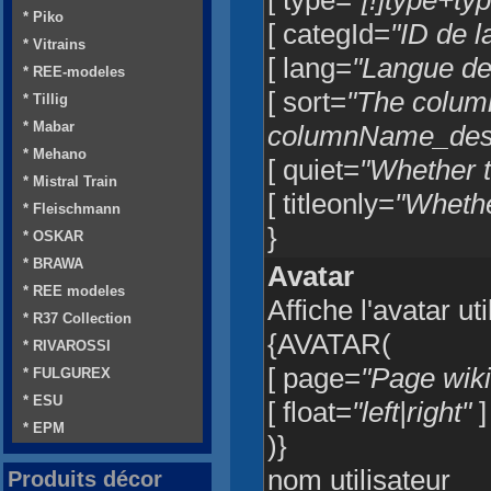
[ type=
"[!]type+ty
* Piko
[ categId=
"ID de la
* Vitrains
[ lang=
"Langue de l
* REE-modeles
[ sort=
"The colum
* Tillig
* Mabar
columnName_desc
* Mehano
[ quiet=
"Whether t
* Mistral Train
[ titleonly=
"Whether
* Fleischmann
}
* OSKAR
* BRAWA
Avatar
* REE modeles
Affiche l'avatar uti
* R37 Collection
{AVATAR(
* RIVAROSSI
[ page=
"Page wiki 
* FULGUREX
* ESU
[ float=
"left|right"
]
* EPM
)}
nom utilisateur
Produits décor