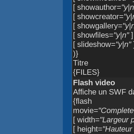
[ showauthor=
"y|n
[ showcreator=
"y|
[ showgallery=
"y|
[ showfiles=
"y|n"
]
[ slideshow=
"y|n"
)}
Titre
{FILES}
Flash video
Affiche un SWF d
{flash
movie=
"Complete 
[ width=
"Largeur p
[ height=
"Hauteur 