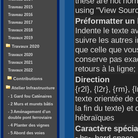
these are not nor
Traveau 2015
using "View Source
Traveau 2016
Préformatter un 
Traveau 2017
Indente le texte 
Travaux 2018
Travaux 2019
suivre les autres 
Travaux 2020
que celle que vou
Travaux 2020
conserve pas exa
Travaux 2021
retours à la ligne;
Travaux 2022
Direction
Contributions
{r2l}, {l2r}, {rm},
Atelier Infrastructure
- 1 Gard fou Caténaires
texte orientée de 
- 2 Murs et murets bâtis
la fin du texte) e
- 3 Aménagement d'un
hébraïques
double pont ferroviaire
- 4 Planter des vignes
Caractère spéci
- 5 Abord des voies