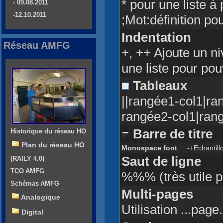
* pour une liste à
- 09.08.2011
-12.10.2011
;Mot:définition pou
Indentation
Réseau AMFG
+, ++ Ajoute un ni
une liste pour po
Tableaux
||rangée1-col1|ra
rangée2-col1|rang
Barre de titre
-
Historique du réseau HO
Plan du réseau HO
Monospace font
-+Echantillo
Saut de ligne
(RAILY 4.0)
TCO AMFG
%%% (très utile p
Schémas AMFG
Multi-pages
Analogique
Utilisation ...pag
Digital