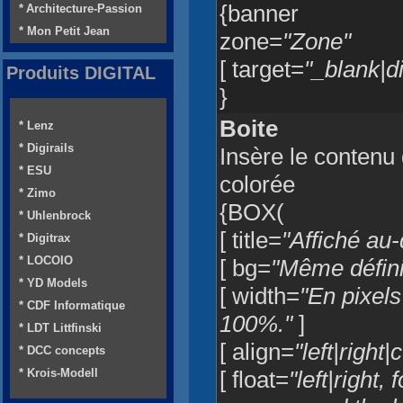
{banner
* Architecture-Passion
* Mon Petit Jean
zone=
"Zone"
[ target=
"_blank|d
Produits DIGITAL
}
Boite
* Lenz
* Digirails
Insère le contenu
* ESU
colorée
* Zimo
{BOX(
* Uhlenbrock
[ title=
"Affiché au
* Digitrax
* LOCOIO
[ bg=
"Même défin
* YD Models
[ width=
"En pixels
* CDF Informatique
100%."
]
* LDT Littfinski
[ align=
"left|right|
* DCC concepts
* Krois-Modell
[ float=
"left|right