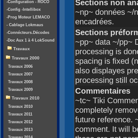
Sections non an
-Configuration - ROCO
-Config -Intellibox
~np~ données ~/n
-Prog Moteur LEMACO
encadrées.
- Cablage Lokmaus
Sections préfor
-Connécteurs.Décodes
~pp~ data ~/pp~ D
-Doc Aux 1 à 4 LokSound
Travaux
processing is done
Travaux 2000
spacing is fixed 
Travaux 2006
also displayes pre
Travaux 2007
processing still oc
Travaux 2008
Commentaires
Travaux 2009
Travaux 2010
~tc~ Tiki Comment
Travaux 2010
completely removed
Travaux 2011
future referenc
Travaux 2012
comment. It will 
Travaux 2013
Traveau 2014