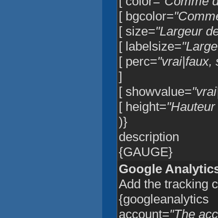
[ color=
"Comme dé
[ bgcolor=
"Comme 
[ size=
"Largeur de
[ labelsize=
"Largeu
[ perc=
"vrai|faux,
]
[ showvalue=
"vrai
[ height=
"Hauteur 
)}
description
{GAUGE}
Google Analytic
Add the tracking 
{googleanalytics
account=
"The acc