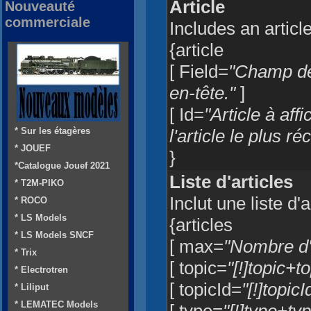
Article
Nouveauté
commerciale
Includes an articl
{article
[ Field=
"Champ de 
en-tête."
]
[ Id=
"Article à aff
* Sur les étagères
l'article le plus ré
* JOUEF
}
*Catalogue Jouef 2021
Liste d'articles
* T2M-PIKO
Inclut une liste d'
* ROCO
* LS Models
{articles
* LS Models SNCF
[ max=
"Nombre d'a
* Trix
[ topic=
"[!]topic+t
* Electrotren
[ topicId=
"[!]topic
* Liliput
* LEMATEC Models