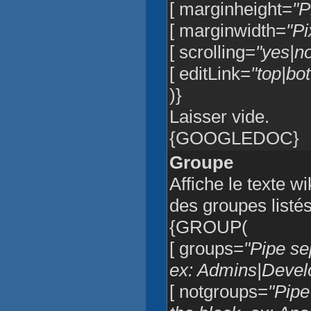
[ marginheight=
"P
[ marginwidth=
"Pi
[ scrolling=
"yes|n
[ editLink=
"top|bo
)}
Laisser vide.
{GOOGLEDOC}
Groupe
Affiche le texte wi
des groupes listé
{GROUP(
[ groups=
"Pipe se
ex: Admins|Devel
[ notgroups=
"Pipe