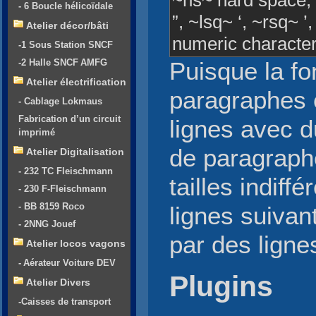
~hs~ hard space, 
- 6 Boucle hélicoïdale
”, ~lsq~ ‘, ~rsq~ 
Atelier décor/bâti
numeric character
-1 Sous Station SNCF
-2 Halle SNCF AMFG
Puisque la fo
Atelier électrification
paragraphes e
- Cablage Lokmaus
Fabrication d’un circuit
lignes avec d
imprimé
de paragraphe
Atelier Digitalisation
- 232 TC Fleischmann
tailles indiff
- 230 F-Fleischmann
- BB 8159 Roco
lignes suiva
- 2NNG Jouef
par des ligne
Atelier locos vagons
- Aérateur Voiture DEV
Plugins
Atelier Divers
-Caisses de transport