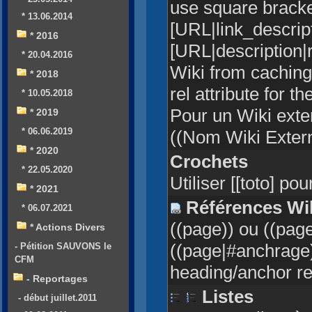
use square bracket
* 13.06.2014
[URL|link_descript
* 2016
[URL|description|r
* 20.04.2016
Wiki from caching 
* 2018
rel attribute for t
* 10.05.2018
Pour un Wiki ext
* 2019
* 06.06.2019
((Nom Wiki Exter
* 2020
Crochets
* 22.05.2020
Utiliser [[toto] pour
* 2021
Références Wi
* 06.07.2021
((page)) ou ((pag
* Actions Divers
((page|#anchrage)
- Pétition SAUVONS le
CFM
heading/anchor r
- Reportages
Listes
- début juillet.2011