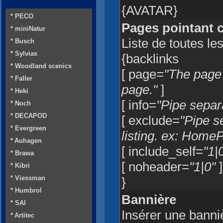
{AVATAR}
* PECO
Pages pointant c
* miniNatur
Liste de toutes le
* Busch
* Sylvias
{backlinks
* Woodland scenics
[ page=
"The page l
* Faller
page."
]
* Heki
[ info=
"Pipe separat
* Noch
* DECAPOD
[ exclude=
"Pipe s
* Evergreen
listing. ex: Hom
* Auhagen
[ include_self=
"1|
* Brawa
[ noheader=
"1|0"
]
* Kibri
* Viessman
}
* Humbrol
Bannière
* SAI
Insérer une banni
* Artitec