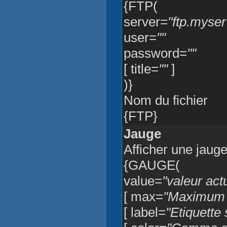
{FTP(
server=
"ftp.myse
user=
""
password=
""
[ title=
""
]
)}
Nom du fichier
{FTP}
Jauge
Afficher une jaug
{GAUGE(
value=
"valeur ac
[ max=
"Maximum p
[ label=
"Etiquette 