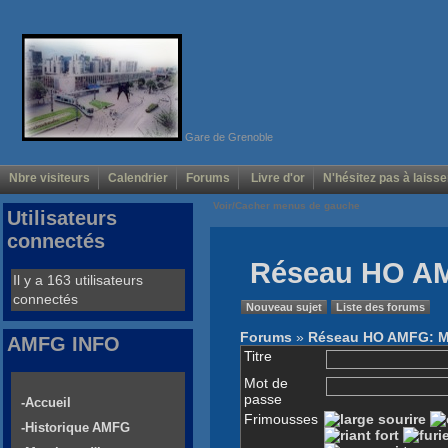
Gare de Grenoble
Nbre visiteurs
Calendrier
Forums
Livre d'or
N'hésitez pas à laisse
Voir/Cacher menus de gauche
Utilisateurs
connectés
Réseau HO AM
Il y a 163 utilisateurs
connectés
Nouveau sujet
Liste des forums
Forums
»
Réseau HO AMFG: M
AMFG INFO
Titre
Mot de
passe
-Accueil
Frimousses
-Historique AMFG