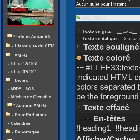
Aucun sujet pour l'instant
Aide Wiki
Texte en gras
__texte__
* Info et Actualité
Texte en italique
2 apostrop
Texte souligné
- Historique du CFM
- AMFG
Texte coloré
- à Lire 12/2010
~~#FFEE33:texte~~
- à Lire 07/2011
indicated HTML co
- Divers
colors separated b
- ARDSL SOS
be the foreground
- Affiches de Grenoble.
* Actions AMFG
Texte effacé
2 
- Pour Participer
En-têtes
- Calendrier
!heading1, !!headi
- Reportages
Afficher/Cacher