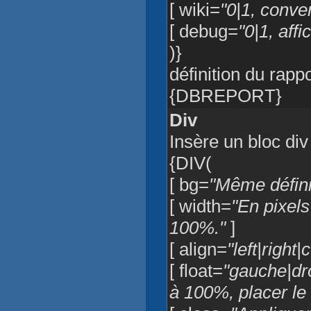
[ wiki=
"0|1, conver
[ debug=
"0|1, aff
)}
définition du rappo
{DBREPORT}
Div
Insère un bloc di
{DIV(
[ bg=
"Même défin
[ width=
"En pixels
100%."
]
[ align=
"left|right|
[ float=
"gauche|dro
à 100%, placer le 