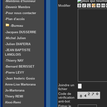
-Membres d'honneur
Modifier
-Devenir Membre
-Pour nous contacter
-Plan d'accés
-Bureau
-Jacques DUSSERRE
-Michel Julien
-Julien DIAFERIA
-JEAN BAPTISTE
LANGLOIS
-Thierry NAY
-Bernard BERISSET
-Pierre LEVY
-Jean frederic Gosio
Anne-Lise Martorana
Joindre un
fichier
Jo-Martorana
Code de
Thiery REMI
vérification
anti-bot:
Alexi-Remi
Entrer le