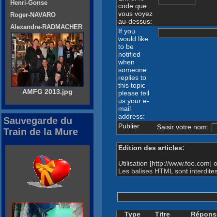
Henri-Gonse
code que
vous voyez
Roger-NAVARO
au-dessus:
Alexandre-RADMACHER
If you
would like
to be
notified
when
someone
replies to
this topic
AMFG 2013.jpg
please tell
us your e-
mail
address:
Sauvegarde du
Publier
Saisir votre nom:
Train de la Mure
Edition des articles:
Utilisation [http://www.foo.com] 
Les balises HTML sont interdit
Type
Titre
Répons