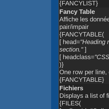
{FANCYLIST}
Fancy Table
Affiche les données
pair/impair
{FANCYTABLE(
[ head=
"Heading r
section."
]
[ headclass=
"CSS 
)}
One row per line, 
{FANCYTABLE}
Fichiers
Displays a list of 
{FILES(