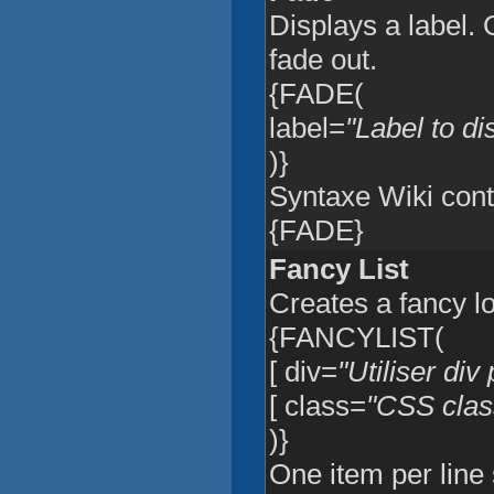
Displays a label. O
fade out.
{FADE(
label=
"Label to di
)}
Syntaxe Wiki conte
{FADE}
Fancy List
Creates a fancy lo
{FANCYLIST(
[ div=
"Utiliser div 
[ class=
"CSS class
)}
One item per line 