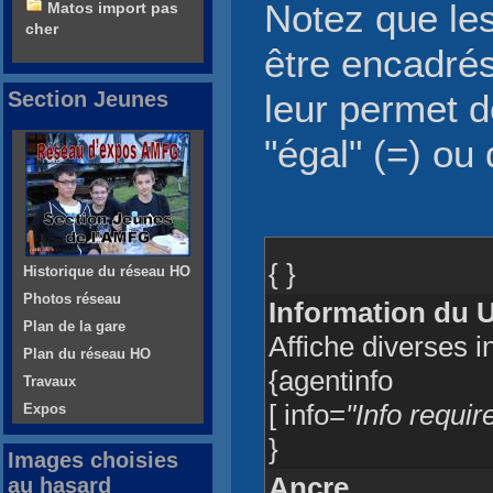
Notez que le
Matos import pas
cher
être encadrés
Section Jeunes
leur permet d
"égal" (=) ou 
{ }
Historique du réseau HO
Photos réseau
Information du 
Plan de la gare
Affiche diverses i
Plan du réseau HO
{agentinfo
Travaux
[ info=
"Info requ
Expos
}
Images choisies
Ancre
au hasard