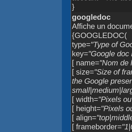
}
googledoc
Affiche un docum
{GOOGLEDOC(
type=
"Type of Go
key=
"Google doc
[ name=
"Nom de l
[ size=
"Size of fra
the Google present
small|medium|larg
[ width=
"Pixels o
[ height=
"Pixels o
[ align=
"top|middle
[ frameborder=
"1|