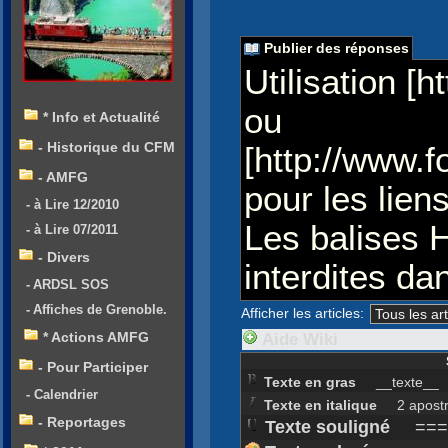
Publier des réponses
Utilisation [
ou
* Info et Actualité
- Historique du CFM
[http://www.f
- AMFG
pour les liens
- à Lire 12/2010
Les balises 
- à Lire 07/2011
- Divers
interdites d
- ARDSL SOS
- Affiches de Grenoble.
Afficher les articles:
* Actions AMFG
Aide Wiki
- Pour Participer
Texte en gras
__texte__
- Calendrier
Texte en italique
2 apostrop
- Reportages
Texte souligné
===t