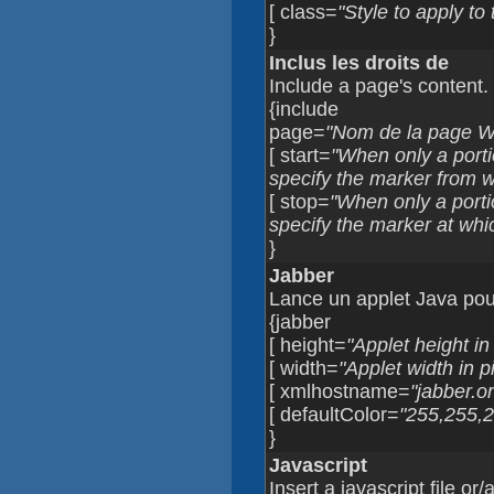
[ class=
"Style to apply to
}
Inclus les droits de
Include a page's content.
{include
page=
"Nom de la page Wik
[ start=
"When only a porti
specify the marker from wh
[ stop=
"When only a porti
specify the marker at whi
}
Jabber
Lance un applet Java pou
{jabber
[ height=
"Applet height in
[ width=
"Applet width in p
[ xmlhostname=
"jabber.o
[ defaultColor=
"255,255,2
}
Javascript
Insert a javascript file o