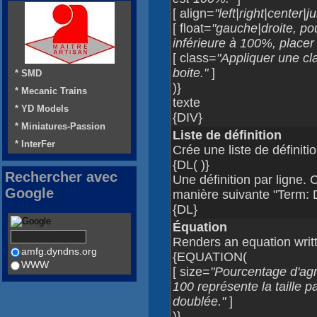
[ align=
"left|right|center|ju
[ float=
"gauche|droite, po
inférieure à 100%, placer 
[ class=
"Appliquer une cl
boite."
]
* SMD
)}
* Mecanic Trains
texte
* YD Models
{DIV}
* Miniatures-Passion
Liste de définition
* InterFer
Crée une liste de définiti
{DL( )}
Rechercher avec
Une définition par ligne.
Google
manière suivante "Term: D
{DL}
Équation
Renders an equation writ
amfg.dyndns.org
{EQUATION(
WWW
[ size=
"Pourcentage d'agr
100 représente la taille 
doublée."
]
)}