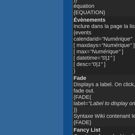
équation
{EQUATION}
Évènements
Inclure dans la page la l
{events
calendarid=
"Numérique"
[ maxdays=
"Numérique"
]
[ max=
"Numérique"
]
[ datetime=
"0|1"
]
[ desc=
"0|1"
]
}
Fade
Displays a label. On click,
fade out.
{FADE(
label=
"Label to display on 
)}
Syntaxe Wiki contenant le 
{FADE}
Fancy List