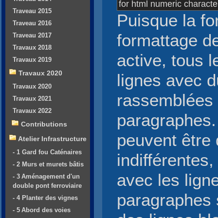
for html numeric character
Traveau 2015
Puisque la fo
Traveau 2016
formattage d
Traveau 2017
Travaux 2018
active, tous 
Travaux 2019
Travaux 2020
lignes avec d
Travaux 2020
rassemblées 
Travaux 2021
Travaux 2022
paragraphes. 
Contributions
peuvent être d
Atelier Infrastructure
- 1 Gard fou Caténaires
indifférentes
- 2 Murs et murets bâtis
avec les lign
- 3 Aménagement d'un
double pont ferroviaire
paragraphes 
- 4 Planter des vignes
- 5 Abord des voies