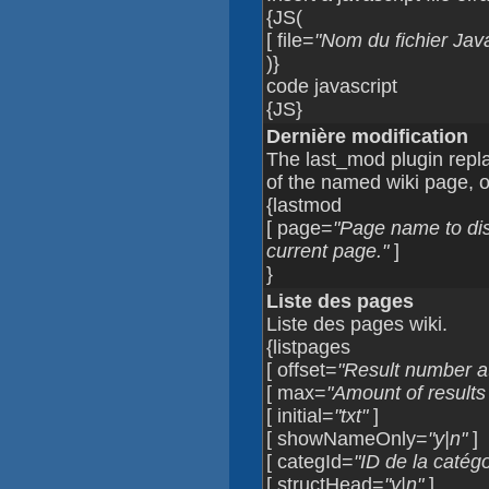
{JS(
[ file=
"Nom du fichier Java
)}
code javascript
{JS}
Dernière modification
The last_mod plugin replac
of the named wiki page, o
{lastmod
[ page=
"Page name to disp
current page."
]
}
Liste des pages
Liste des pages wiki.
{listpages
[ offset=
"Result number at 
[ max=
"Amount of results 
[ initial=
"txt"
]
[ showNameOnly=
"y|n"
]
[ categId=
"ID de la catégo
[ structHead=
"y|n"
]