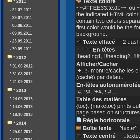
Texte coloré
* 2011
~~#FFEE33:texte~~ ou ~~y
- 22.07.2011
the indicated HTML color
- 29.07.2011
contain two colors separa
- 05.08.2011
first color would be the 
- 09.09.2011
background.
- 23.09.2011
Texte effacé
2 dashes
- 30.09.2011
En-têtes
!heading1, !!heading2, !!
* 2012
Afficher/Cacher
* 01 06 2012
!+, !!- montre/cache les e
* 31 08 2012
(caché) par défaut.
* 21 09 2012
En-têtes autonuméroté
* 2013
!#, !!#, !+#, !-# ...
Table des matières
* 24.05.2013
{toc}, {maketoc} prints out
* 14.06.2013
page based on structures 
* 18.10.2013
Règle horizontale
-
* 2014
Boîte texte
^texte^
* 25.04.2014
Texte centré
::texte:
* 23.05.2014