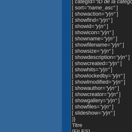
[ categId=
"ID de la catégo
[ sort=
"name_asc"
]
[ showaction=
"y|n"
]
[ showfind=
"y|n"
]
[ showid=
"y|n"
]
[ showicon=
"y|n"
]
[ showname=
"y|n"
]
[ showfilename=
"y|n"
]
[ showsize=
"y|n"
]
[ showdescription=
"y|n"
]
[ showcreated=
"y|n"
]
[ showhits=
"y|n"
]
[ showlockedby=
"y|n"
]
[ showlmodified=
"y|n"
]
[ showauthor=
"y|n"
]
[ showcreator=
"y|n"
]
[ showgallery=
"y|n"
]
[ showfiles=
"y|n"
]
[ slideshow=
"y|n"
]
)}
Titre
{FILES}