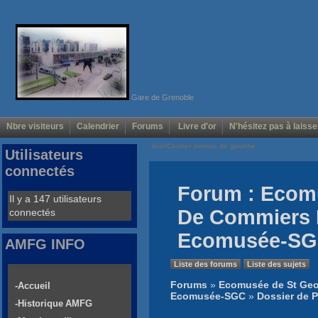
Gare de Grenoble
Nbre visiteurs
Calendrier
Forums
Livre d'or
N'hésitez pas à laisse
Voir/Cacher menus de gauche
Utilisateurs
connectés
Forum : Ecom
Il y a 147 utilisateurs
De Commiers 
connectés
Ecomusée-S
AMFG INFO
Liste des forums
Liste des sujets
Forums
»
Ecomusée de St Geo
-Accueil
Ecomusée-SGC
»
Dossier de 
-Historique AMFG