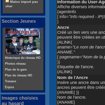
Information du User-Ag
Matos import pas
cher
Affiche diverses informati
{agentinfo
[ info=
"Info required -
Section Jeunes
}
Ancre
Créé un lien vers une an
peuvent être créées en ut
{ALINK(
aname=
"Le nom de l'ancr
ANAME."
[ pagename=
"Nom de la p
Historique du réseau HO
)}
Photos réseau
Etiquette de l'ancre.
Plan de la gare
{ALINK}
Plan du réseau HO
Nom de l'Ancre
Travaux
Insère une ancre dans une
ancres peuvent être créé
Expos
{ANAME( )}
Nom de l'ancre.
Images choisies
{ANAME}
au hasard