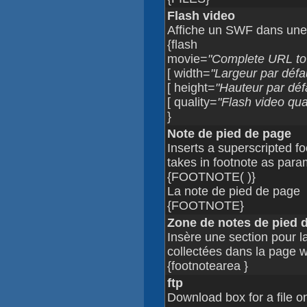
Flash video
Affiche un SWF dans une
{flash
movie=
"Complete URL to 
[ width=
"Largeur par défa
[ height=
"Hauteur par déf
[ quality=
"Flash video qual
}
Note de pied de page
Inserts a superscripted f
takes in footnote as para
{FOOTNOTE( )}
La note de pied de page
{FOOTNOTE}
Zone de notes de pied 
Insère une section pour l
collectées dans la page w
{footnotearea }
ftp
Download box for a file on