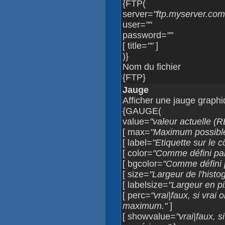
{FTP(
server=
"ftp.myserver.com
user=
""
password=
""
[ title=
""
]
)}
Nom du fichier
{FTP}
Jauge
Afficher une jauge graph
{GAUGE(
value=
"valeur actuelle (
[ max=
"Maximum possible
[ label=
"Etiquette sur le 
[ color=
"Comme défini pa
[ bgcolor=
"Comme défini 
[ size=
"Largeur de l'hist
[ labelsize=
"Largeur en pix
[ perc=
"vrai|faux, si vrai
maximum."
]
[ showvalue=
"vrai|faux, s