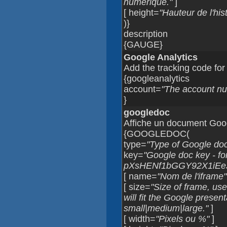
numérique."
]
[ height=
"Hauteur de l'hi
)}
description
{GAUGE}
Google Analytics
Add the tracking code for
{googleanalytics
account=
"The account num
}
googledoc
Affiche un document Goo
{GOOGLEDOC(
type=
"Type of Google do
key=
"Google doc key - f
pXsHENf1bGGY92X1iEeJ
[ name=
"Nom de l'iframe"
[ size=
"Size of frame, use
will fit the Google present
small|medium|large."
]
[ width=
"Pixels ou %"
]