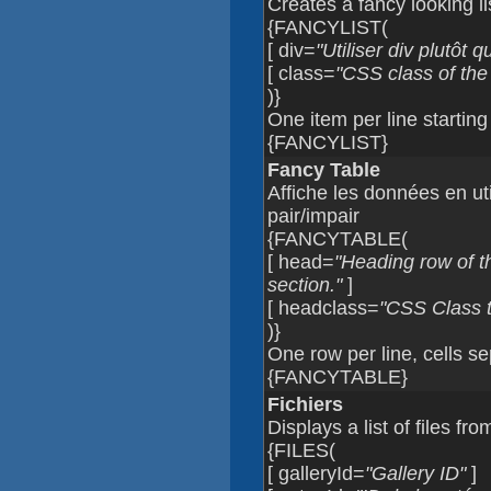
Creates a fancy looking li
{FANCYLIST(
[ div=
"Utiliser div plutôt q
[ class=
"CSS class of the 
)}
One item per line starting
{FANCYLIST}
Fancy Table
Affiche les données en util
pair/impair
{FANCYTABLE(
[ head=
"Heading row of t
section."
]
[ headclass=
"CSS Class t
)}
One row per line, cells s
{FANCYTABLE}
Fichiers
Displays a list of files fro
{FILES(
[ galleryId=
"Gallery ID"
]