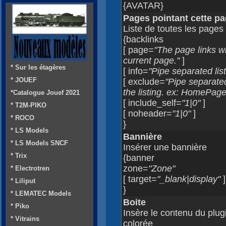
{AVATAR}
Pages pointant cette p
Liste de toutes les pages 
{backlinks
[ page=
"The page links wil
current page."
]
* Sur les étagères
[ info=
"Pipe separated list 
* JOUEF
[ exclude=
"Pipe separated
the listing. ex: HomePag
*Catalogue Jouef 2021
[ include_self=
"1|0"
]
* T2M-PIKO
[ noheader=
"1|0"
]
* ROCO
}
* LS Models
Bannière
* LS Models SNCF
Insérer une bannière
* Trix
{banner
zone=
"Zone"
* Electrotren
[ target=
"_blank|display"
]
* Liliput
}
* LEMATEC Models
Boite
* Piko
Insère le contenu du plug
* Vitrains
colorée