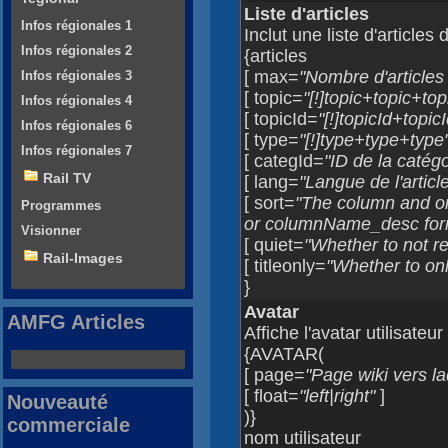
Liste d'articles
Infos régionales 1
Inclut une liste d'articles
Infos régionales 2
{articles
[ max=
"Nombre d'articles à
Infos régionales 3
[ topic=
"[!]topic+topic+top
Infos régionales 4
[ topicId=
"[!]topicId+topic
Infos régionales 6
[ type=
"[!]type+type+type
Infos régionales 7
[ categId=
"ID de la catégor
Rail TV
[ lang=
"Langue de l'article
[ sort=
"The column and o
Programmes
or columnName_desc for
Visionner
[ quiet=
"Whether to not re
Rail-Images
[ titleonly=
"Whether to only
}
Avatar
AMFG Articles
Affiche l'avatar utilisateur
{AVATAR(
[ page=
"Page wiki vers laq
[ float=
"left|right"
]
Nouveauté
)}
commerciale
nom utilisateur