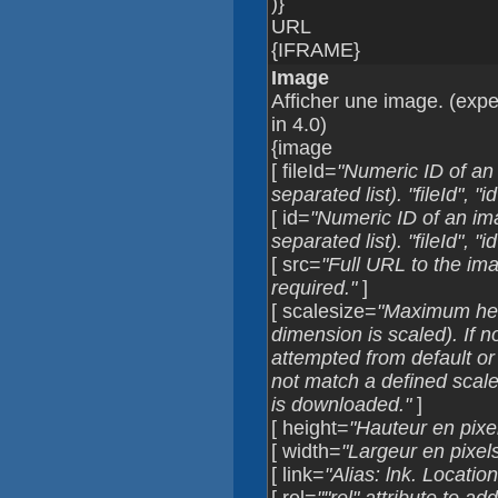
)}
URL
{IFRAME}
Image
Afficher une image. (expe
in 4.0)
{image
[ fileId=
"Numeric ID of an
separated list). "fileId", "i
[ id=
"Numeric ID of an im
separated list). "fileId", "i
[ src=
"Full URL to the image
required."
]
[ scalesize=
"Maximum heig
dimension is scaled). If n
attempted from default or 
not match a defined scale 
is downloaded."
]
[ height=
"Hauteur en pixel
[ width=
"Largeur en pixels
[ link=
"Alias: lnk. Locatio