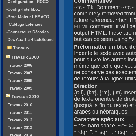
Commentaires
-Configuration - ROCO
~tc~ Tiki Comment ~/tc~ m
-Config -Intellibox
completely removed from th
-Prog Moteur LEMACO
future reference. ~hc~
- Cablage Lokmaus
HTML comment. It will be
-Connécteurs.Décodes
output HTML; these are n
but can be seen using "Vi
-Doc Aux 1 à 4 LokSound
Préformatter un bloc de
Travaux
Indente le texte avec aut
Travaux 2000
pour suivre les autres ins
même que celle que vous
Travaux 2006
ne conserve pas exactem
Travaux 2007
de retours à la ligne; util
Travaux 2008
Direction
Travaux 2009
{r2l}, {l2r}, {rm}, {lm} In
Travaux 2010
de texte orientée de droi
(jusquà la fin du texte) 
Travaux 2010
arabes ou hébraïques
Travaux 2011
Caractère spéciaux
Travaux 2012
~hs~ hard space, ~c~ ©, 
Travaux 2013
~rdq~ ”, ~lsq~ ‘, ~rsq~ ’
Traveau 2014