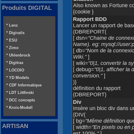
Also known as Fortune co
Produits DIGITAL
{cookie }
Rapport BDD
Lancer un rapport de ba
* Lenz
{DBREPORT(
* Digirails
[ dsn=
"Chaine de connex
* ESU
Name). eg: mysql://user
* Zimo
[ db=
"Nom de la connexio
* Uhlenbrock
Wiki."
]
[ wiki=
"0|1, convertir la s
* Digitrax
[ debug=
"0|1, afficher la
* LOCOIO
conversion."
]
* YD Models
)}
* CDF Informatique
définition du rapport
* LDT Littfinski
{DBREPORT}
* DCC concepts
Div
* Krois-Modell
Insère un bloc div dans 
{DIV(
[ bg=
"Même définition q
ARTISAN
[ width=
"En pixels ou en 
est 100%."
]