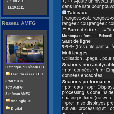
+, ++ Ajoute un niveau d'
- 09.08.2011
dans une liste pour pouv
-12.10.2011
Tableaux
||rangée1-col1|rangée1-c
Réseau AMFG
rangée2-col1|rangée2-col
Barre de titre
-=Titr
Monospace font
-+Echantillo
Saut de ligne
%%% (très utile particuli
Multi-pages
Utilisation ...page... pou
Sections non analysabl
Historique du réseau HO
~np~ données ~/np~ Empê
Plan du réseau HO
données encadrées.
(RAILY 4.0)
Sections préformatées
~pp~ data ~/pp~ Displays
TCO AMFG
processing is done inside
Schémas AMFG
spacing is fixed (no word
Analogique
~/pre~ also displayes pre
but wiki processing still o
Digital