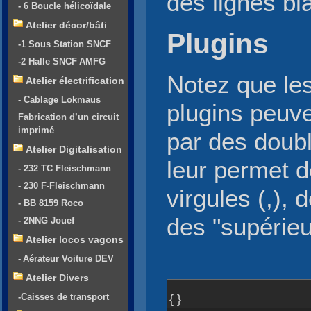
des lignes bl
- 6 Boucle hélicoïdale
Atelier décor/bâti
Plugins
-1 Sous Station SNCF
-2 Halle SNCF AMFG
Notez que le
Atelier électrification
- Cablage Lokmaus
plugins peuv
Fabrication d’un circuit
imprimé
par des doubl
Atelier Digitalisation
leur permet 
- 232 TC Fleischmann
- 230 F-Fleischmann
virgules (,), 
- BB 8159 Roco
des "supérieu
- 2NNG Jouef
Atelier locos vagons
- Aérateur Voiture DEV
Atelier Divers
-Caisses de transport
{ }