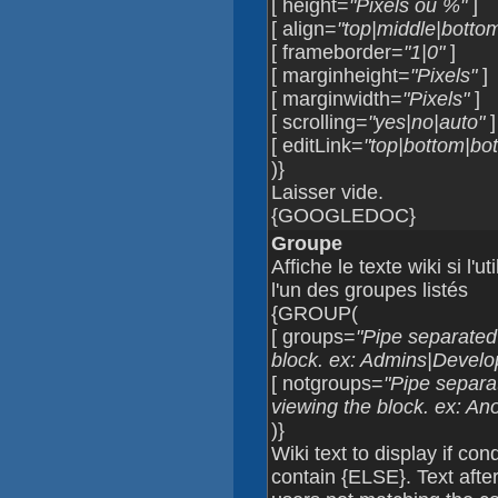
[ height=
"Pixels ou %"
]
[ align=
"top|middle|bottom|
[ frameborder=
"1|0"
]
[ marginheight=
"Pixels"
]
[ marginwidth=
"Pixels"
]
[ scrolling=
"yes|no|auto"
]
[ editLink=
"top|bottom|bot
)}
Laisser vide.
{GOOGLEDOC}
Groupe
Affiche le texte wiki si l'
l'un des groupes listés
{GROUP(
[ groups=
"Pipe separated 
block. ex: Admins|Develo
[ notgroups=
"Pipe separa
viewing the block. ex: 
)}
Wiki text to display if co
contain {ELSE}. Text after