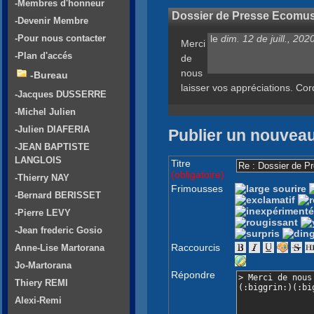
-Membres d'honneur
Dossier de Presse Ecomu
-Devenir Membre
le
dim. 12 de juill., 20
-Pour nous contacter
Merci
-Plan d'accés
de
nous
-Bureau
laisser vos appréciations. Co
-Jacques DUSSERRE
-Michel Julien
-Julien DIAFERIA
Publier un nouvea
-JEAN BAPTISTE
LANGLOIS
Titre
(obligatoire)
-Thierry NAY
Frimousses
-Bernard BERISSET
-Pierre LEVY
-Jean frederic Gosio
Raccourcis
Anne-Lise Martorana
Jo-Martorana
Répondre
Thiery REMI
Alexi-Remi