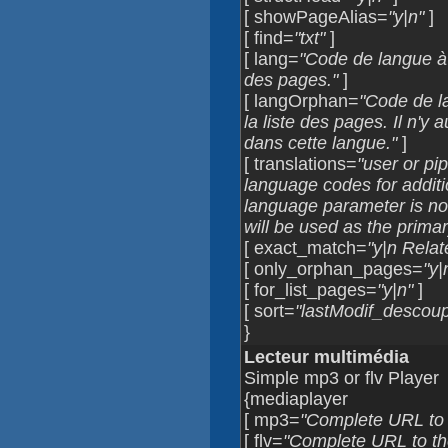
[ showPageAlias=
"y|n"
]
[ find=
"txt"
]
[ lang=
"Code de langue à d
des pages."
]
[ langOrphan=
"Code de la
la liste des pages. Il n'y
dans cette langue."
]
[ translations=
"user or pip
language codes for additio
language parameter is not d
will be used as the primary 
[ exact_match=
"y|n Relat
[ only_orphan_pages=
"y|
[ for_list_pages=
"y|n"
]
[ sort=
"lastModif_desco
}
Lecteur multimédia
Simple mp3 or flv Player
{mediaplayer
[ mp3=
"Complete URL to 
[ flv=
"Complete URL to the 