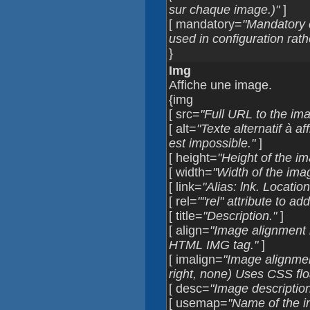
sur chaque image.)"
]
[ mandatory=
"Mandatory c
used in configuration rath
}
Img
Affiche une image.
{img
[ src=
"Full URL to the ima
[ alt=
"Texte alternatif à a
est impossible."
]
[ height=
"Height of the im
[ width=
"Width of the imag
[ link=
"Alias: lnk. Locatio
[ rel=
""rel" attribute to add
[ title=
"Description."
]
[ align=
"Image alignment i
HTML IMG tag."
]
[ imalign=
"Image alignment
right, none) Uses CSS flo
[ desc=
"Image description
[ usemap=
"Name of the i