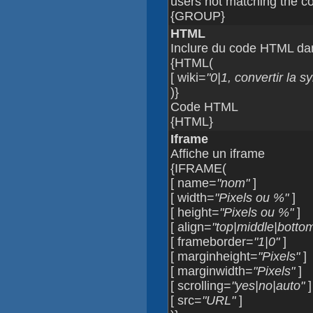
users not matching the co
{GROUP}
HTML
Inclure du code HTML da
{HTML(
[ wiki=
"0|1, convertir la 
)}
Code HTML
{HTML}
Iframe
Affiche un iframe
{IFRAME(
[ name=
"nom"
]
[ width=
"Pixels ou %"
]
[ height=
"Pixels ou %"
]
[ align=
"top|middle|bottom|
[ frameborder=
"1|0"
]
[ marginheight=
"Pixels"
]
[ marginwidth=
"Pixels"
]
[ scrolling=
"yes|no|auto"
]
[ src=
"URL"
]