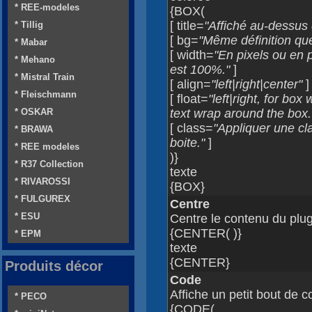
* REE-modeles
{BOX(
[ title=
"Affiché au-dessus
* Tillig
[ bg=
"Même définition q
* Mabar
[ width=
"En pixels ou en 
* Mehano
est 100%."
]
* Mistral Train
[ align=
"left|right|center"
]
* Fleischmann
[ float=
"left|right, for bo
* OSKAR
text wrap around the box.
[ class=
"Appliquer une cl
* BRAWA
boite."
]
* REE modeles
)}
* R37 Collection
texte
* RIVAROSSI
{BOX}
* FULGUREX
Centre
* ESU
Centre le contenu du plug
{CENTER( )}
* EPM
texte
{CENTER}
Produits décor
Code
Affiche un petit bout de 
* PECO
{CODE(