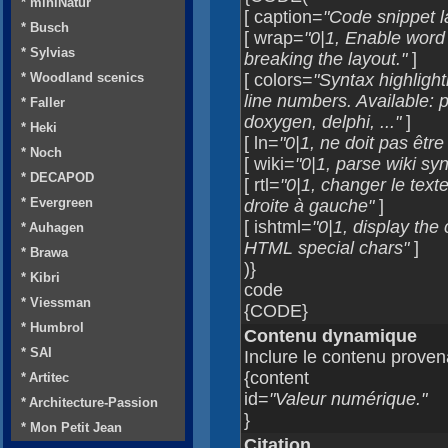
* miniNatur
[ caption=
"Code snippet l
* Busch
[ wrap=
"0|1, Enable word
* Sylvias
breaking the layout."
]
* Woodland scenics
[ colors=
"Syntax highligh
line numbers. Available: ph
* Faller
doxygen, delphi, ..."
]
* Heki
[ ln=
"0|1, ne doit pas être
* Noch
[ wiki=
"0|1, parse wiki sy
* DECAPOD
[ rtl=
"0|1, changer le text
* Evergreen
droite à gauche"
]
[ ishtml=
"0|1, display the
* Auhagen
HTML special chars"
]
* Brawa
)}
* Kibri
code
* Viessman
{CODE}
* Humbrol
Contenu dynamique
* SAI
Inclure le contenu prove
{content
* Artitec
id=
"Valeur numérique."
* Architecture-Passion
}
* Mon Petit Jean
Citation