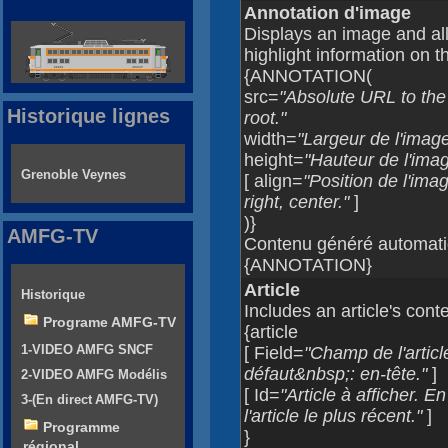
Annotation d'image
Displays an image and all
highlight information on 
{ANNOTATION(
src=
"Absolute URL to the 
Historique lignes
root."
width=
"Largeur de l'image
height=
"Hauteur de l'imag
Grenoble Veynes
[ align=
"Position de l'ima
right, center."
]
)}
AMFG-TV
Contenu généré automatiq
{ANNOTATION}
Article
Historique
Includes an article's cont
Programe AMFG-TV
{article
1-VIDEO AMFG SNCF
[ Field=
"Champ de l'articl
défaut&nbsp;: en-tête."
]
2-VIDEO AMFG Modélis
[ Id=
"Article à afficher. E
3-(En direct AMFG-TV)
l'article le plus récent."
]
Programme
}
régional