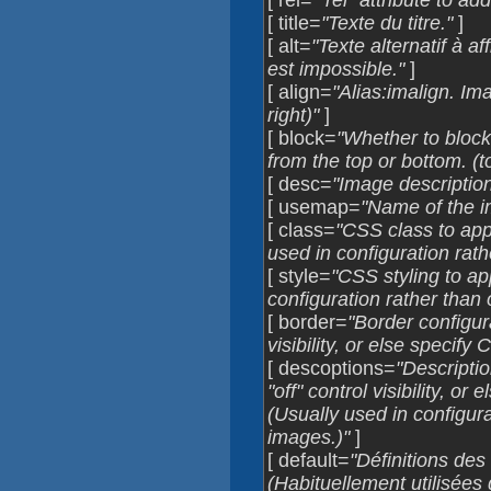
[ rel=
""rel" attribute to add
[ title=
"Texte du titre."
]
[ alt=
"Texte alternatif à a
est impossible."
]
[ align=
"Alias:imalign. Ima
right)"
]
[ block=
"Whether to block
from the top or bottom. (
[ desc=
"Image description
[ usemap=
"Name of the i
[ class=
"CSS class to app
used in configuration rath
[ style=
"CSS styling to ap
configuration rather than 
[ border=
"Border configura
visibility, or else specify
[ descoptions=
"Descriptio
"off" control visibility, or
(Usually used in configura
images.)"
]
[ default=
"Définitions des
(Habituellement utilisées 