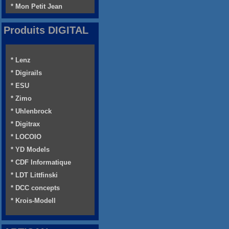
* Mon Petit Jean
Produits DIGITAL
* Lenz
* Digirails
* ESU
* Zimo
* Uhlenbrock
* Digitrax
* LOCOIO
* YD Models
* CDF Informatique
* LDT Littfinski
* DCC concepts
* Krois-Modell