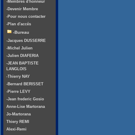
-Membres d'honneur
-Devenir Membre
-Pour nous contacter
-Plan d'accés
-Bureau
-Jacques DUSSERRE
-Michel Julien
-Julien DIAFERIA
-JEAN BAPTISTE
LANGLOIS
-Thierry NAY
-Bernard BERISSET
-Pierre LEVY
-Jean frederic Gosio
Anne-Lise Martorana
Jo-Martorana
Thiery REMI
Alexi-Remi