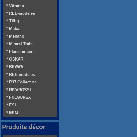
* Vitrains
* REE-modeles
* Tillig
* Mabar
* Mehano
* Mistral Train
* Fleischmann
* OSKAR
* BRAWA
* REE modeles
* R37 Collection
* RIVAROSSI
* FULGUREX
* ESU
* EPM
Produits décor