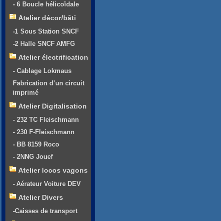
- 6 Boucle hélicoïdale
Atelier décor/bâti
-1 Sous Station SNCF
-2 Halle SNCF AMFG
Atelier électrification
- Cablage Lokmaus
Fabrication d’un circuit
imprimé
Atelier Digitalisation
- 232 TC Fleischmann
- 230 F-Fleischmann
- BB 8159 Roco
- 2NNG Jouef
Atelier locos vagons
- Aérateur Voiture DEV
Atelier Divers
-Caisses de transport