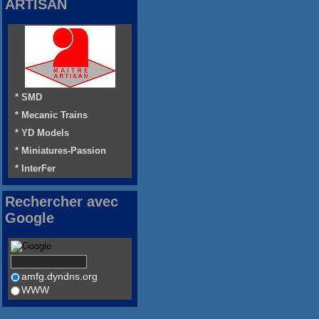
ARTISAN
* SMD
* Mecanic Trains
* YD Models
* Miniatures-Passion
* InterFer
Rechercher avec
Google
amfg.dyndns.org
WWW