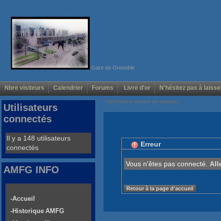
Gare de Grenoble
Nbre visiteurs
Calendrier
Forums
Livre d'or
N'hésitez pas à laisse
Voir/Cacher menus de gauche
Utilisateurs
connectés
Il y a 148 utilisateurs
Erreur
connectés
Vous n'êtes pas connecté.
All
AMFG INFO
Retour à la page d'accueil
-Accueil
-Historique AMFG