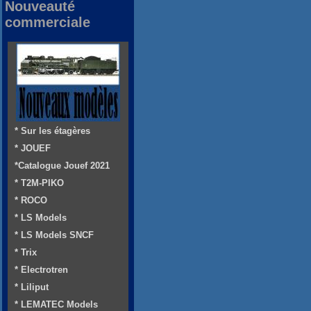
Nouveauté
commerciale
* Sur les étagères
* JOUEF
*Catalogue Jouef 2021
* T2M-PIKO
* ROCO
* LS Models
* LS Models SNCF
* Trix
* Electrotren
* Liliput
* LEMATEC Models