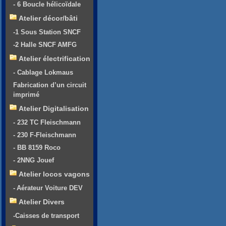
- 6 Boucle hélicoïdale
Atelier décor/bâti
-1 Sous Station SNCF
-2 Halle SNCF AMFG
Atelier électrification
- Cablage Lokmaus
Fabrication d’un circuit
imprimé
Atelier Digitalisation
- 232 TC Fleischmann
- 230 F-Fleischmann
- BB 8159 Roco
- 2NNG Jouef
Atelier locos vagons
- Aérateur Voiture DEV
Atelier Divers
-Caisses de transport