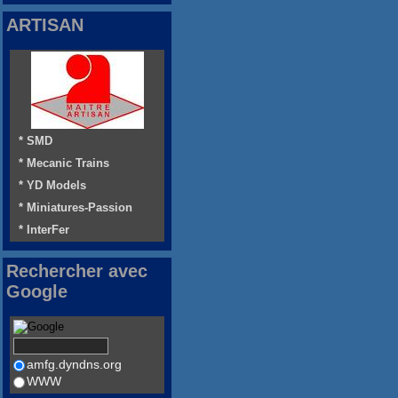
ARTISAN
* SMD
* Mecanic Trains
* YD Models
* Miniatures-Passion
* InterFer
Rechercher avec
Google
amfg.dyndns.org
WWW