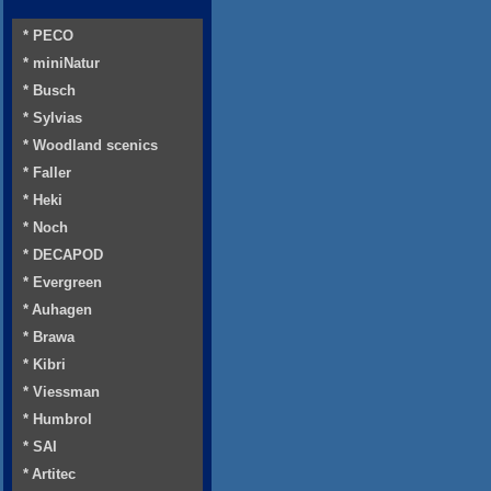
* PECO
* miniNatur
* Busch
* Sylvias
* Woodland scenics
* Faller
* Heki
* Noch
* DECAPOD
* Evergreen
* Auhagen
* Brawa
* Kibri
* Viessman
* Humbrol
* SAI
* Artitec