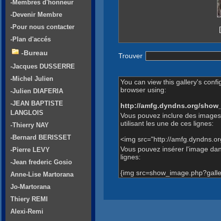
-Membres d'honneur
-Devenir Membre
-Pour nous contacter
-Plan d'accés
-Bureau
Trouver
-Jacques DUSSERRE
-Michel Julien
You can view this gallery's confi
browser using:
-Julien DIAFERIA
-JEAN BAPTISTE
http://amfg.dyndns.org/show
LANGLOIS
Vous pouvez inclure des images
utilisant les une de ces lignes:
-Thierry NAY
-Bernard BERISSET
<img src="http://amfg.dyndns.o
Vous pouvez insérer l'image dans
-Pierre LEVY
lignes:
-Jean frederic Gosio
{img src=show_image.php?galle
Anne-Lise Martorana
Jo-Martorana
Thiery REMI
Alexi-Remi