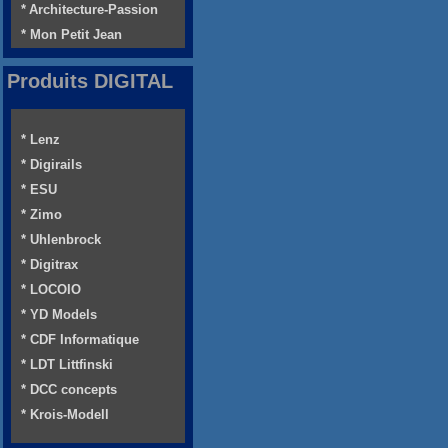
* Architecture-Passion
* Mon Petit Jean
Produits DIGITAL
* Lenz
* Digirails
* ESU
* Zimo
* Uhlenbrock
* Digitrax
* LOCOIO
* YD Models
* CDF Informatique
* LDT Littfinski
* DCC concepts
* Krois-Modell