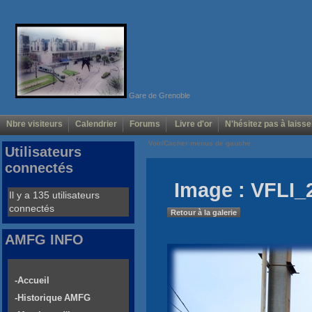
Gare de Grenoble
Nbre visiteurs
Calendrier
Forums
Livre d'or
N'hésitez pas à laisse
Voir/Cacher menus de gauche
Utilisateurs
connectés
Image : VFLI_
Il y a 135 utilisateurs
connectés
Retour à la galerie
AMFG INFO
-Accueil
-Historique AMFG