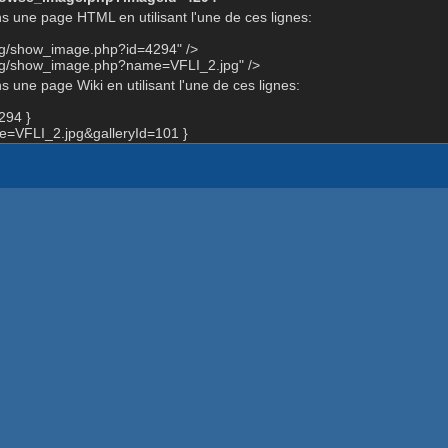
s une page HTML en utilisant l'une de ces lignes:
org/show_image.php?id=4294" />
org/show_image.php?name=VFLI_2.jpg" />
 une page Wiki en utilisant l'une de ces lignes:
294 }
=VFLI_2.jpg&galleryId=101 }