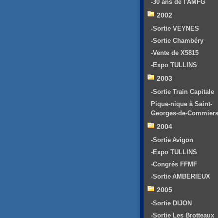
-30 ans de l'AMFG
2002
-Sortie VEYNES
-Sortie Chambéry
-Vente de X5815
-Expo TULLINS
2003
-Sortie Train Capitale
Pique-nique à Saint-
Georges-de-Commier
2004
-Sortie Avigon
-Expo TULLINS
-Congrés FFMF
-Sortie AMBERIEUX
2005
-Sortie DIJON
-Sortie Les Brotteaux