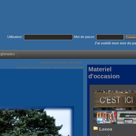
Utilisateur:
Mot de passe:
J'ai oublié mon mot de p
égionales
Voir/Cacher menus de droite
Envoyez cette page par courrier électronique
Materiel
d'occasion
Locos