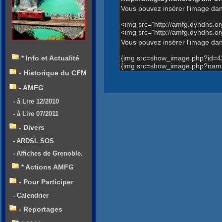
Vous pouvez insérer l'image dan
<img src="http://amfg.dyndns.
<img src="http://amfg.dyndns.
Vous pouvez insérer l'image dans
{img src=show_image.php?id=4
* Info et Actualité
{img src=show_image.php?name
- Historique du CFM
- AMFG
- à Lire 12/2010
- à Lire 07/2011
- Divers
- ARDSL SOS
- Affiches de Grenoble.
* Actions AMFG
- Pour Participer
- Calendrier
- Reportages