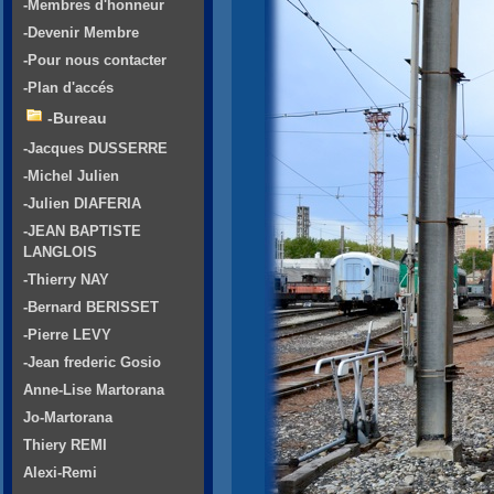
-Membres d'honneur
-Devenir Membre
-Pour nous contacter
-Plan d'accés
-Bureau
-Jacques DUSSERRE
-Michel Julien
-Julien DIAFERIA
-JEAN BAPTISTE
LANGLOIS
-Thierry NAY
-Bernard BERISSET
-Pierre LEVY
-Jean frederic Gosio
Anne-Lise Martorana
Jo-Martorana
Thiery REMI
Alexi-Remi