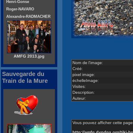
Henri-Gonse
Roger-NAVARO
Alexandre-RADMACHER
AMFG 2013.jpg
Nom de l'image:
Créé:
Sauvegarde du
pixel image:
Train de la Mure
échelleImage:
Visites:
Description:
Auteur:
Vous pouvez afficher cette page 
http://amfg.dyndns.org/tiki