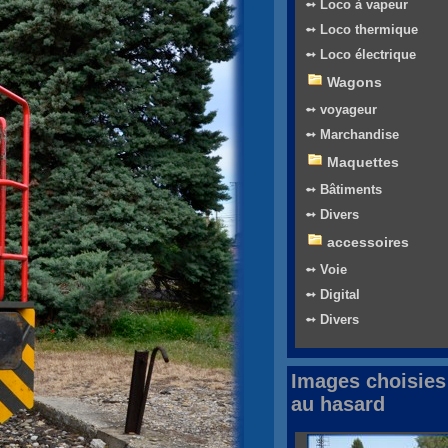
➻ Loco à vapeur
➻ Loco thermique
➻ Loco électrique
Wagons
➻ voyageur
➻ Marchandise
Maquettes
➻ Bâtiments
➻ Divers
accessoires
➻ Voie
➻ Digital
➻ Divers
Images choisies
au hasard