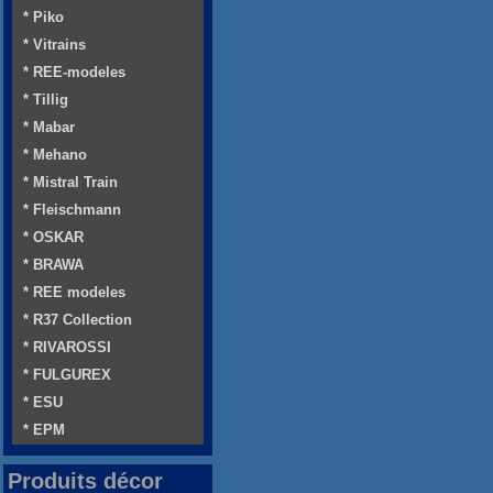
* Piko
* Vitrains
* REE-modeles
* Tillig
* Mabar
* Mehano
* Mistral Train
* Fleischmann
* OSKAR
* BRAWA
* REE modeles
* R37 Collection
* RIVAROSSI
* FULGUREX
* ESU
* EPM
Produits décor