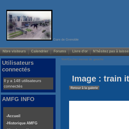
Gare de Grenoble
Nbre visiteurs
Calendrier
Forums
Livre d'or
N'hésitez pas à laisse
Voir/Cacher menus de gauche
Utilisateurs
connectés
Image : train i
Il y a 148 utilisateurs
connectés
Retour à la galerie
AMFG INFO
-Accueil
-Historique AMFG