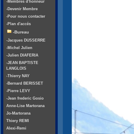
-Membres d'honneur
-Devenir Membre
-Pour nous contacter
-Plan d'accés
-Bureau
-Jacques DUSSERRE
-Michel Julien
-Julien DIAFERIA
-JEAN BAPTISTE
LANGLOIS
-Thierry NAY
-Bernard BERISSET
-Pierre LEVY
-Jean frederic Gosio
Anne-Lise Martorana
Jo-Martorana
Thiery REMI
Alexi-Remi