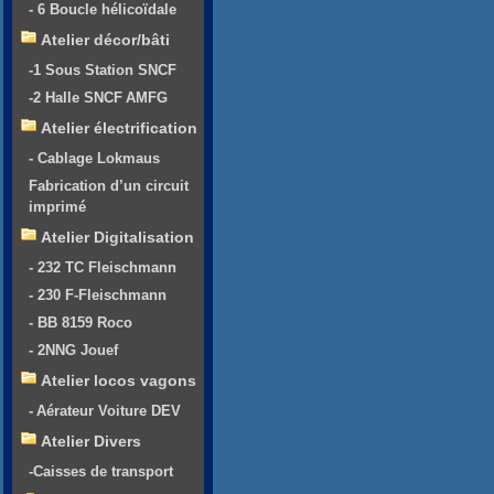
- 6 Boucle hélicoïdale
Atelier décor/bâti
-1 Sous Station SNCF
-2 Halle SNCF AMFG
Atelier électrification
- Cablage Lokmaus
Fabrication d’un circuit
imprimé
Atelier Digitalisation
- 232 TC Fleischmann
- 230 F-Fleischmann
- BB 8159 Roco
- 2NNG Jouef
Atelier locos vagons
- Aérateur Voiture DEV
Atelier Divers
-Caisses de transport