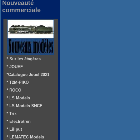
Nouveauté
commerciale
* Sur les étagères
* JOUEF
*Catalogue Jouef 2021
* T2M-PIKO
* ROCO
* LS Models
* LS Models SNCF
* Trix
* Electrotren
* Liliput
* LEMATEC Models