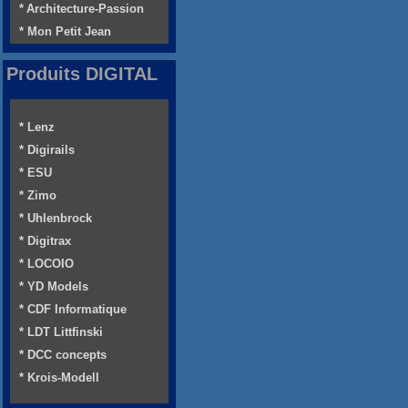
* Architecture-Passion
* Mon Petit Jean
Produits DIGITAL
* Lenz
* Digirails
* ESU
* Zimo
* Uhlenbrock
* Digitrax
* LOCOIO
* YD Models
* CDF Informatique
* LDT Littfinski
* DCC concepts
* Krois-Modell