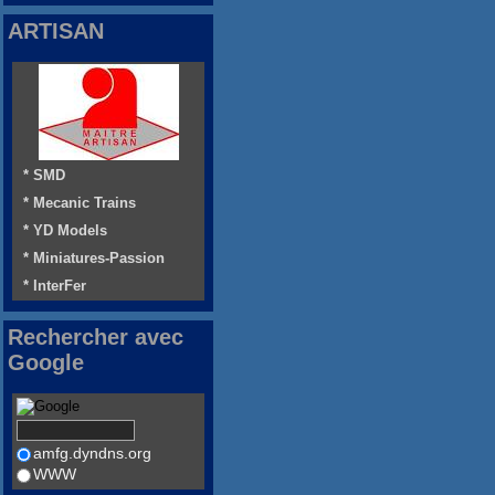
ARTISAN
* SMD
* Mecanic Trains
* YD Models
* Miniatures-Passion
* InterFer
Rechercher avec
Google
amfg.dyndns.org
WWW