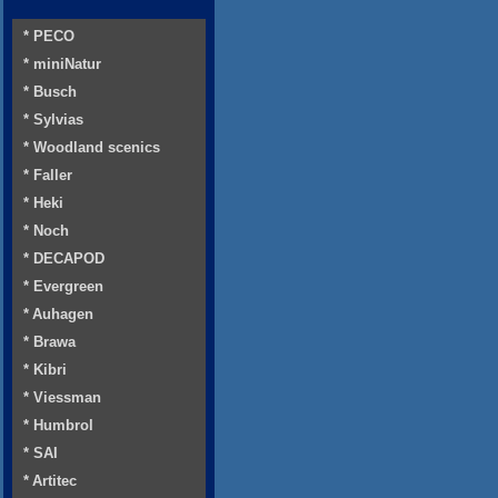
* PECO
* miniNatur
* Busch
* Sylvias
* Woodland scenics
* Faller
* Heki
* Noch
* DECAPOD
* Evergreen
* Auhagen
* Brawa
* Kibri
* Viessman
* Humbrol
* SAI
* Artitec