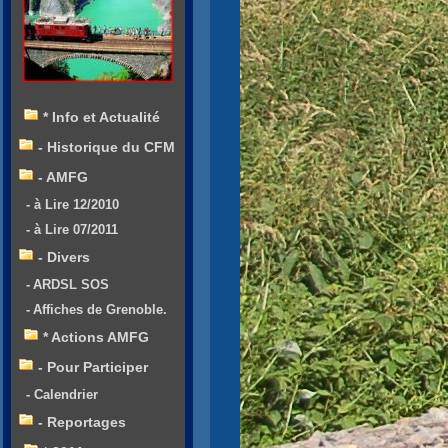
* Info et Actualité
- Historique du CFM
- AMFG
- à Lire 12/2010
- à Lire 07/2011
- Divers
- ARDSL SOS
- Affiches de Grenoble.
* Actions AMFG
- Pour Participer
- Calendrier
- Reportages