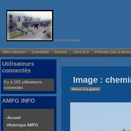
Gare de Grenoble
Nbre visiteurs
Calendrier
Forums
Livre d'or
N'hésitez pas à laisse
Voir/Cacher menus de gauche
Utilisateurs
connectés
Image : chemin
Il y a 101 utilisateurs
connectés
Retour à la galerie
AMFG INFO
-Accueil
-Historique AMFG