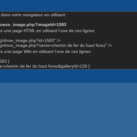
dans votre navigateur en utilisant :
-browse_image.php?imageId=1583
s une page HTML en utilisant l'une de ces lignes:
org/show_image.php?id=1583" />
rg/show_image.php?name=chemin de fer du haut forez" />
 une page Wiki en utilisant l'une de ces lignes:
583 }
chemin de fer du haut forez&galleryId=126 }