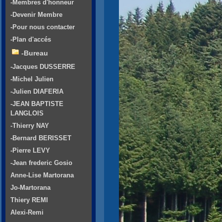
-Membres d'honneur
-Devenir Membre
-Pour nous contacter
-Plan d'accés
-Bureau
-Jacques DUSSERRE
-Michel Julien
-Julien DIAFERIA
-JEAN BAPTISTE
LANGLOIS
-Thierry NAY
-Bernard BERISSET
-Pierre LEVY
-Jean frederic Gosio
Anne-Lise Martorana
Jo-Martorana
Thiery REMI
Alexi-Remi