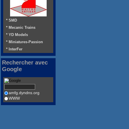
* SMD
* Mecanic Trains
* YD Models
* Miniatures-Passion
* InterFer
Rechercher avec
Google
amfg.dyndns.org
WWW