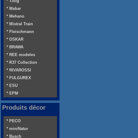
* Tillig
* Mabar
* Mehano
* Mistral Train
* Fleischmann
* OSKAR
* BRAWA
* REE modeles
* R37 Collection
* RIVAROSSI
* FULGUREX
* ESU
* EPM
Produits décor
* PECO
* miniNatur
* Busch