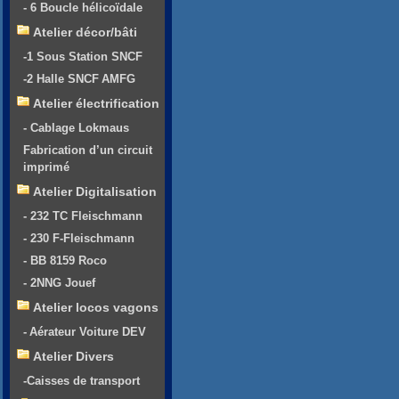
- 6 Boucle hélicoïdale
Atelier décor/bâti
-1 Sous Station SNCF
-2 Halle SNCF AMFG
Atelier électrification
- Cablage Lokmaus
Fabrication d’un circuit
imprimé
Atelier Digitalisation
- 232 TC Fleischmann
- 230 F-Fleischmann
- BB 8159 Roco
- 2NNG Jouef
Atelier locos vagons
- Aérateur Voiture DEV
Atelier Divers
-Caisses de transport