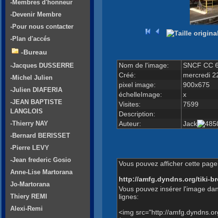
-Membres d'honneur
-Devenir Membre
-Pour nous contacter
-Plan d'accés
-Bureau
Nom de l'image:
SNCF CC 6
-Jacques DUSSERRE
Créé:
mercredi 2
-Michel Julien
pixel image:
900x675
-Julien DIAFERIA
échelleImage:
x
-JEAN BAPTISTE
Visites:
7599
LANGLOIS
Description:
Auteur:
Jack
-Thierry NAY
-Bernard BERISSET
-Pierre LEVY
-Jean frederic Gosio
Vous pouvez afficher cette page 
Anne-Lise Martorana
http://amfg.dyndns.org/tiki
Jo-Martorana
Vous pouvez insérer l'image dan
lignes:
Thiery REMI
Alexi-Remi
<img src="http://amfg.dyndns.