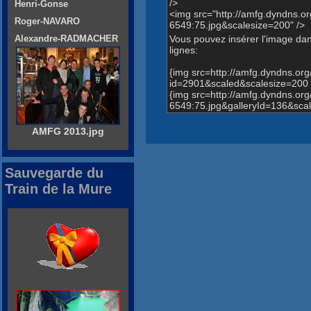
/>
Henri-Gonse
<img src="http://amfg.dyndns
Roger-NAVARO
6549:75.jpg&scalesize=200" />
Vous pouvez insérer l'image dans
Alexandre-RADMACHER
lignes:
{img src=http://amfg.dyndns.o
id=2901&scaled&scalesize=200 
{img src=http://amfg.dyndns.
6549:75.jpg&galleryId=136&scal
AMFG 2013.jpg
Sauvegarde du
Train de la Mure