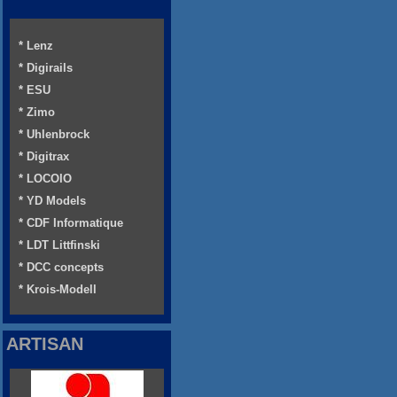
* Lenz
* Digirails
* ESU
* Zimo
* Uhlenbrock
* Digitrax
* LOCOIO
* YD Models
* CDF Informatique
* LDT Littfinski
* DCC concepts
* Krois-Modell
ARTISAN