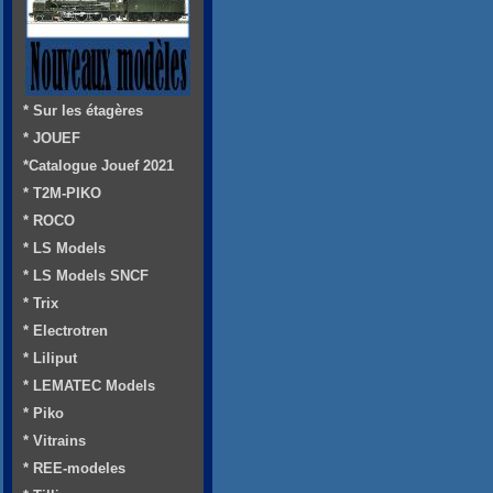
* Sur les étagères
* JOUEF
*Catalogue Jouef 2021
* T2M-PIKO
* ROCO
* LS Models
* LS Models SNCF
* Trix
* Electrotren
* Liliput
* LEMATEC Models
* Piko
* Vitrains
* REE-modeles