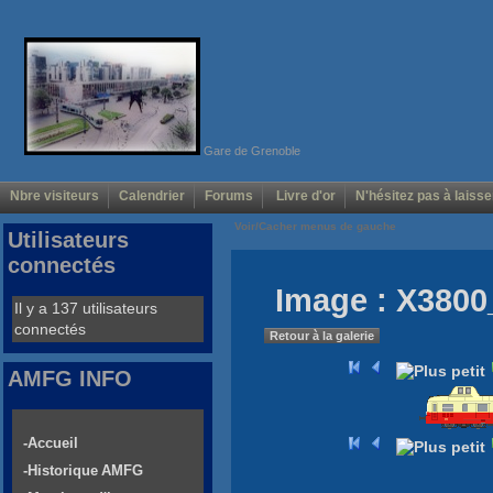
Gare de Grenoble
Nbre visiteurs
Calendrier
Forums
Livre d'or
N'hésitez pas à laisse
Voir/Cacher menus de gauche
Utilisateurs
connectés
Image : X3800
Il y a 137 utilisateurs
connectés
Retour à la galerie
AMFG INFO
-Accueil
-Historique AMFG