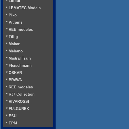
* Liliput
* LEMATEC Models
* Piko
* Vitrains
* REE-modeles
* Tillig
* Mabar
* Mehano
* Mistral Train
* Fleischmann
* OSKAR
* BRAWA
* REE modeles
* R37 Collection
* RIVAROSSI
* FULGUREX
* ESU
* EPM