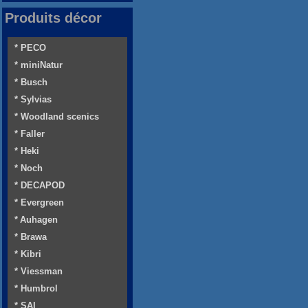
Produits décor
* PECO
* miniNatur
* Busch
* Sylvias
* Woodland scenics
* Faller
* Heki
* Noch
* DECAPOD
* Evergreen
* Auhagen
* Brawa
* Kibri
* Viessman
* Humbrol
* SAI