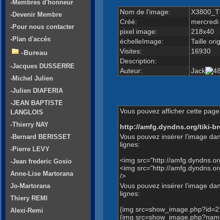
-Membres d'honneur
Nom de l'image:
X3800_T
-Devenir Membre
Créé:
mercredi
-Pour nous contacter
pixel image:
218x40
-Plan d'accés
échelleImage:
Taille ori
Visites:
16930
-Bureau
Description:
-Jacques DUSSERRE
Auteur:
Jack
-Michel Julien
-Julien DIAFERIA
-JEAN BAPTISTE
Vous pouvez afficher cette page 
LANGLOIS
-Thierry NAY
http://amfg.dyndns.org/tiki
Vous pouvez insérer l'image dan
-Bernard BERISSET
lignes:
-Pierre LEVY
<img src="http://amfg.dyndns.
-Jean frederic Gosio
<img src="http://amfg.dyndns
Anne-Lise Martorana
/>
Vous pouvez insérer l'image dans
Jo-Martorana
lignes:
Thiery REMI
{img src=show_image.php?id=2
Alexi-Remi
{img src=show_image.php?name