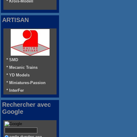
* Krois-Modell
ARTISAN
* SMD
* Mecanic Trains
* YD Models
* Miniatures-Passion
* InterFer
Rechercher avec
Google
amfg.dyndns.org