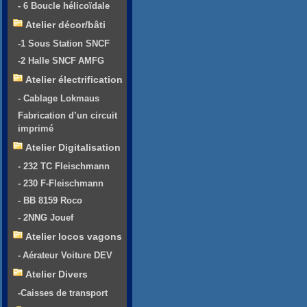
- 6 Boucle hélicoïdale
Atelier décor/bâti
-1 Sous Station SNCF
-2 Halle SNCF AMFG
Atelier électrification
- Cablage Lokmaus
Fabrication d’un circuit
imprimé
Atelier Digitalisation
- 232 TC Fleischmann
- 230 F-Fleischmann
- BB 8159 Roco
- 2NNG Jouef
Atelier locos vagons
- Aérateur Voiture DEV
Atelier Divers
-Caisses de transport