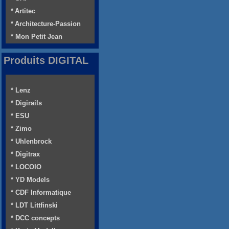
* Artitec
* Architecture-Passion
* Mon Petit Jean
Produits DIGITAL
* Lenz
* Digirails
* ESU
* Zimo
* Uhlenbrock
* Digitrax
* LOCOIO
* YD Models
* CDF Informatique
* LDT Littfinski
* DCC concepts