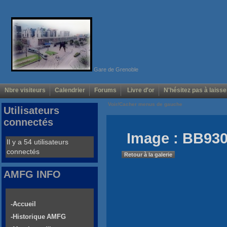
Gare de Grenoble
Nbre visiteurs
Calendrier
Forums
Livre d'or
N'hésitez pas à laisse
Voir/Cacher menus de gauche
Utilisateurs
connectés
Image : BB930
Il y a 54 utilisateurs
connectés
Retour à la galerie
AMFG INFO
-Accueil
-Historique AMFG