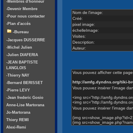
-Membres d'honneur
-Devenir Membre
Nom de l'image:
-Pour nous contacter
Créé:
-Plan d'accés
pixel image:
échelleImage:
-Bureau
Visites:
-Jacques DUSSERRE
Description:
-Michel Julien
Auteur:
-Julien DIAFERIA
-JEAN BAPTISTE
LANGLOIS
Vous pouvez afficher cette page 
-Thierry NAY
http://amfg.dyndns.org/tiki
-Bernard BERISSET
Vous pouvez insérer l'image dan
-Pierre LEVY
<img src="http://amfg.dyndns.
-Jean frederic Gosio
<img src="http://amfg.dyndns.
Anne-Lise Martorana
Vous pouvez insérer l'image dans
Jo-Martorana
{img src=show_image.php?id=2
Thiery REMI
{img src=show_image.php?name
Alexi-Remi