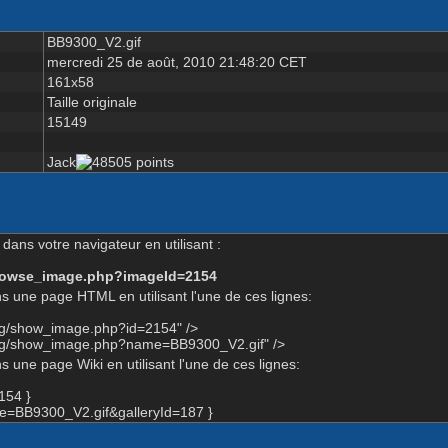
BB9300_V2.gif
mercredi 25 de août, 2010 21:48:20 CET
161x58
Taille originale
15149
Jack
dans votre navigateur en utilisant :
-browse_image.php?imageId=2154
s une page HTML en utilisant l'une de ces lignes:
org/show_image.php?id=2154" />
org/show_image.php?name=BB9300_V2.gif" />
 une page Wiki en utilisant l'une de ces lignes:
154 }
=BB9300_V2.gif&galleryId=187 }