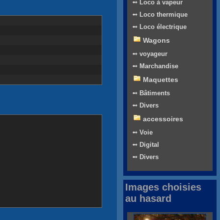
➻ Loco à vapeur
➻ Loco thermique
➻ Loco électrique
Wagons
➻ voyageur
➻ Marchandise
Maquettes
➻ Bâtiments
➻ Divers
accessoires
➻ Voie
➻ Digital
➻ Divers
Images choisies
au hasard