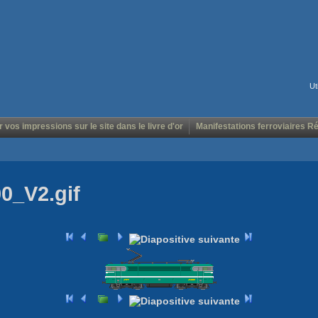
Ut
r vos impressions sur le site dans le livre d'or
Manifestations ferroviaires R
0_V2.gif