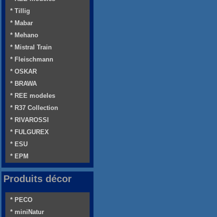
* Tillig
* Mabar
* Mehano
* Mistral Train
* Fleischmann
* OSKAR
* BRAWA
* REE modeles
* R37 Collection
* RIVAROSSI
* FULGUREX
* ESU
* EPM
Produits décor
* PECO
* miniNatur