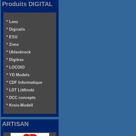
Produits DIGITAL
* Lenz
* Digirails
* ESU
* Zimo
* Uhlenbrock
* Digitrax
* LOCOIO
* YD Models
* CDF Informatique
* LDT Littfinski
* DCC concepts
* Krois-Modell
ARTISAN