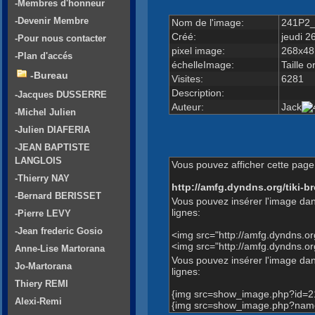
-Membres d'honneur
-Devenir Membre
Nom de l'image:
241P2_
Créé:
jeudi 2
-Pour nous contacter
pixel image:
268x48
-Plan d'accés
échelleImage:
Taille o
-Bureau
Visites:
6281
Description:
-Jacques DUSSERRE
Auteur:
Jack
-Michel Julien
-Julien DIAFERIA
-JEAN BAPTISTE
LANGLOIS
Vous pouvez afficher cette page 
-Thierry NAY
http://amfg.dyndns.org/tiki
-Bernard BERISSET
Vous pouvez insérer l'image dan
lignes:
-Pierre LEVY
-Jean frederic Gosio
<img src="http://amfg.dyndns.
<img src="http://amfg.dyndns.
Anne-Lise Martorana
Vous pouvez insérer l'image dans
Jo-Martorana
lignes:
Thiery REMI
{img src=show_image.php?id=2
Alexi-Remi
{img src=show_image.php?name