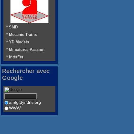
* SMD
* Mecanic Trains
* YD Models
* Miniatures-Passion
* InterFer
Rechercher avec
Google
amfg.dyndns.org
WWW