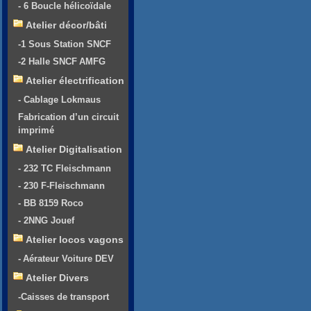
- 6 Boucle hélicoïdale
Atelier décor/bâti
-1 Sous Station SNCF
-2 Halle SNCF AMFG
Atelier électrification
- Cablage Lokmaus
Fabrication d’un circuit
imprimé
Atelier Digitalisation
- 232 TC Fleischmann
- 230 F-Fleischmann
- BB 8159 Roco
- 2NNG Jouef
Atelier locos vagons
- Aérateur Voiture DEV
Atelier Divers
-Caisses de transport