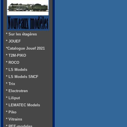
* Sur les étagères
* JOUEF
*Catalogue Jouef 2021
* T2M-PIKO
* ROCO
* LS Models
* LS Models SNCF
* Trix
* Electrotren
* Liliput
* LEMATEC Models
* Piko
* Vitrains
* REE-modeles