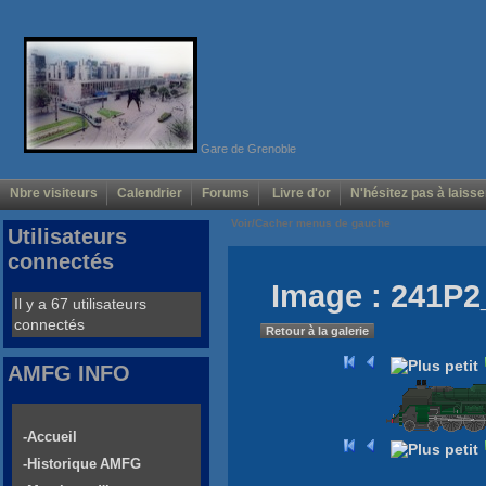
Gare de Grenoble
Nbre visiteurs
Calendrier
Forums
Livre d'or
N'hésitez pas à laisse
Voir/Cacher menus de gauche
Utilisateurs
connectés
Image : 241P2
Il y a 67 utilisateurs
connectés
Retour à la galerie
AMFG INFO
-Accueil
-Historique AMFG