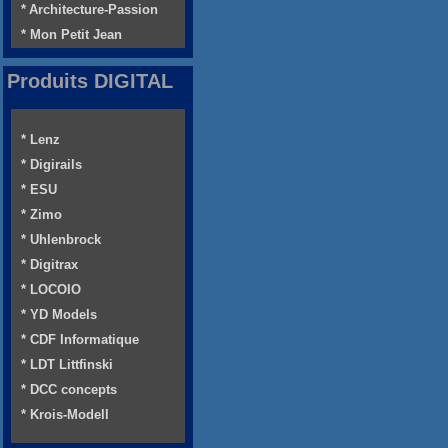
* Architecture-Passion
* Mon Petit Jean
Produits DIGITAL
* Lenz
* Digirails
* ESU
* Zimo
* Uhlenbrock
* Digitrax
* LOCOIO
* YD Models
* CDF Informatique
* LDT Littfinski
* DCC concepts
* Krois-Modell