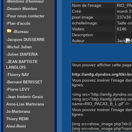
-Membres d'honneur
Nom de l'image:
RIO_PA
-Devenir Membre
Créé:
mardi 3
-Pour nous contacter
pixel image:
237x34
échelleImage:
Taille or
-Plan d'accés
Visites:
6146
-Bureau
Description:
-Jacques DUSSERRE
Auteur:
Jack
-Michel Julien
-Julien DIAFERIA
-JEAN BAPTISTE
Vous pouvez afficher cette page 
LANGLOIS
http://amfg.dyndns.org/tiki
-Thierry NAY
Vous pouvez insérer l'image dan
-Bernard BERISSET
lignes:
-Pierre LEVY
<img src="http://amfg.dyndns.
-Jean frederic Gosio
<img src="http://amfg.dyndns.
name=RIO_PACA3_B_L.gif" />
Anne-Lise Martorana
Vous pouvez insérer l'image dans
Jo-Martorana
lignes:
Thiery REMI
{img src=show_image.php?id=2
Alexi-Remi
{img src=show_image.php?name