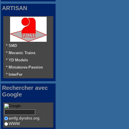
ARTISAN
* SMD
* Mecanic Trains
* YD Models
* Miniatures-Passion
* InterFer
Rechercher avec
Google
amfg.dyndns.org
WWW