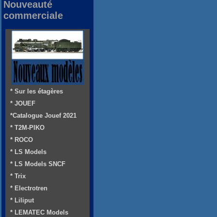
Nouveauté
commerciale
* Sur les étagères
* JOUEF
*Catalogue Jouef 2021
* T2M-PIKO
* ROCO
* LS Models
* LS Models SNCF
* Trix
* Electrotren
* Liliput
* LEMATEC Models