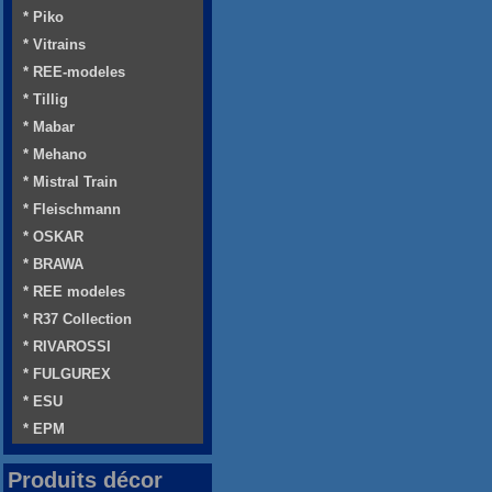
* Piko
* Vitrains
* REE-modeles
* Tillig
* Mabar
* Mehano
* Mistral Train
* Fleischmann
* OSKAR
* BRAWA
* REE modeles
* R37 Collection
* RIVAROSSI
* FULGUREX
* ESU
* EPM
Produits décor