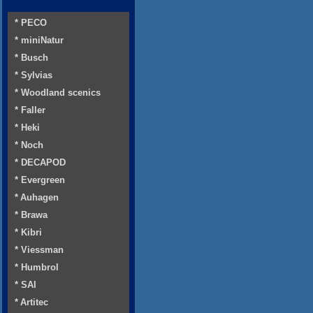
* PECO
* miniNatur
* Busch
* Sylvias
* Woodland scenics
* Faller
* Heki
* Noch
* DECAPOD
* Evergreen
* Auhagen
* Brawa
* Kibri
* Viessman
* Humbrol
* SAI
* Artitec