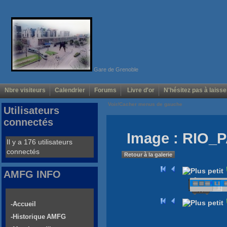
Gare de Grenoble
Nbre visiteurs
Calendrier
Forums
Livre d'or
N'hésitez pas à laisse
Voir/Cacher menus de gauche
Utilisateurs
connectés
Image : RIO_
Il y a 176 utilisateurs
connectés
Retour à la galerie
AMFG INFO
-Accueil
-Historique AMFG