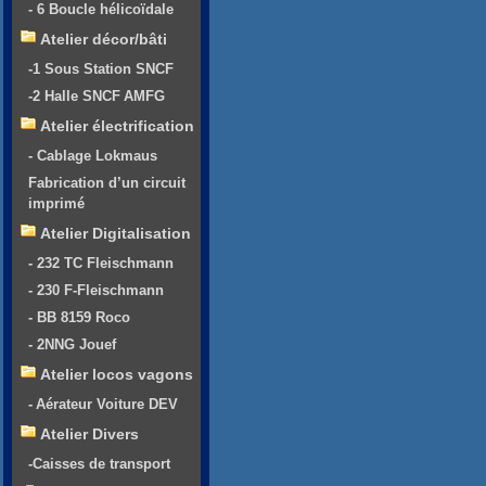
- 6 Boucle hélicoïdale
Atelier décor/bâti
-1 Sous Station SNCF
-2 Halle SNCF AMFG
Atelier électrification
- Cablage Lokmaus
Fabrication d’un circuit
imprimé
Atelier Digitalisation
- 232 TC Fleischmann
- 230 F-Fleischmann
- BB 8159 Roco
- 2NNG Jouef
Atelier locos vagons
- Aérateur Voiture DEV
Atelier Divers
-Caisses de transport