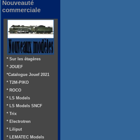
Nouveauté
commerciale
* Sur les étagères
* JOUEF
*Catalogue Jouef 2021
* T2M-PIKO
* ROCO
* LS Models
* LS Models SNCF
* Trix
* Electrotren
* Liliput
* LEMATEC Models