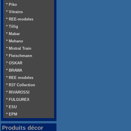
* Piko
* Vitrains
* REE-modeles
* Tillig
* Mabar
* Mehano
* Mistral Train
* Fleischmann
* OSKAR
* BRAWA
* REE modeles
* R37 Collection
* RIVAROSSI
* FULGUREX
* ESU
* EPM
Produits décor