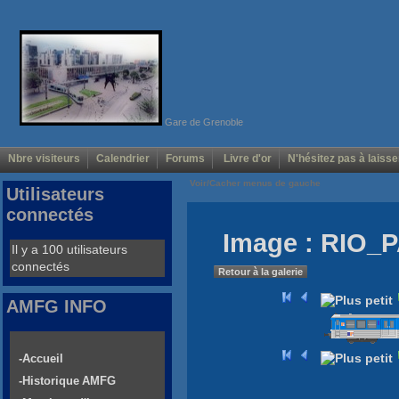
Gare de Grenoble
Nbre visiteurs
Calendrier
Forums
Livre d'or
N'hésitez pas à laisse
Voir/Cacher menus de gauche
Utilisateurs
connectés
Image : RIO_
Il y a 100 utilisateurs
connectés
Retour à la galerie
AMFG INFO
-Accueil
-Historique AMFG