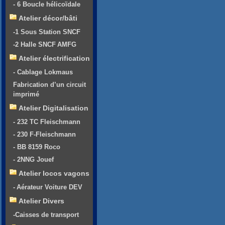
- 6 Boucle hélicoïdale
Atelier décor/bâti
-1 Sous Station SNCF
-2 Halle SNCF AMFG
Atelier électrification
- Cablage Lokmaus
Fabrication d’un circuit
imprimé
Atelier Digitalisation
- 232 TC Fleischmann
- 230 F-Fleischmann
- BB 8159 Roco
- 2NNG Jouef
Atelier locos vagons
- Aérateur Voiture DEV
Atelier Divers
-Caisses de transport