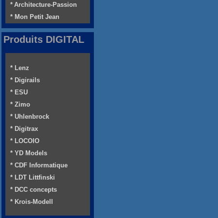
* Architecture-Passion
* Mon Petit Jean
Produits DIGITAL
* Lenz
* Digirails
* ESU
* Zimo
* Uhlenbrock
* Digitrax
* LOCOIO
* YD Models
* CDF Informatique
* LDT Littfinski
* DCC concepts
* Krois-Modell