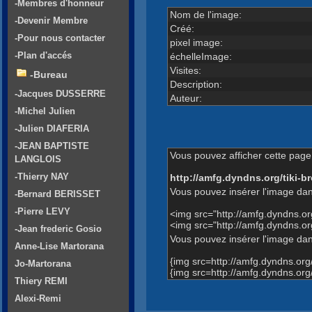
-Membres d'honneur
Nom de l'image:
-Devenir Membre
Créé:
-Pour nous contacter
pixel image:
-Plan d'accés
échelleImage:
Visites:
-Bureau
Description:
-Jacques DUSSERRE
Auteur:
-Michel Julien
-Julien DIAFERIA
-JEAN BAPTISTE
Vous pouvez afficher cette page 
LANGLOIS
-Thierry NAY
http://amfg.dyndns.org/tiki
Vous pouvez insérer l'image dan
-Bernard BERISSET
-Pierre LEVY
<img src="http://amfg.dyndns.
<img src="http://amfg.dyndns
-Jean frederic Gosio
Vous pouvez insérer l'image dans
Anne-Lise Martorana
{img src=http://amfg.dyndns.o
Jo-Martorana
{img src=http://amfg.dyndns.
Thiery REMI
Alexi-Remi