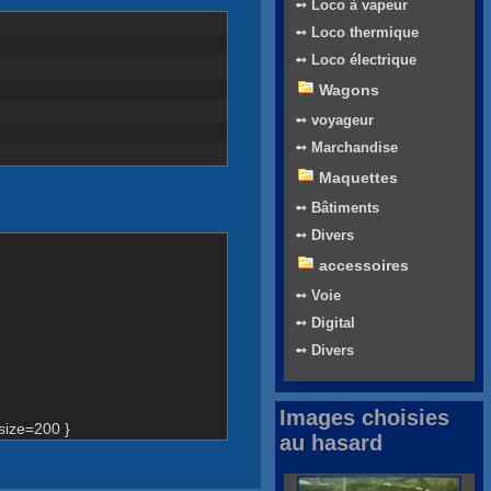
➻ Loco à vapeur
➻ Loco thermique
➻ Loco électrique
Wagons
➻ voyageur
➻ Marchandise
Maquettes
➻ Bâtiments
➻ Divers
accessoires
➻ Voie
➻ Digital
➻ Divers
Images choisies
size=200 }
au hasard