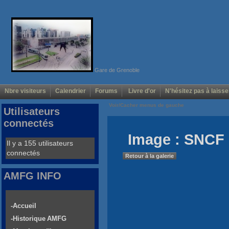
Gare de Grenoble
Nbre visiteurs
Calendrier
Forums
Livre d'or
N'hésitez pas à laisse
Voir/Cacher menus de gauche
Utilisateurs
connectés
Image : SNCF
Il y a 155 utilisateurs
connectés
Retour à la galerie
AMFG INFO
-Accueil
-Historique AMFG