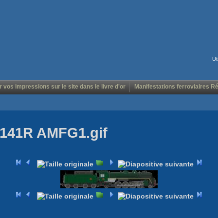
Ut
r vos impressions sur le site dans le livre d'or
Manifestations ferroviaires R
 141R AMFG1.gif