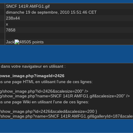
SNCF 141R AMFG1.gif
dimanche 19 de septembre, 2010 15:51:46 CET
238x44
x
7858
Jack
dans votre navigateur en utilisant :
-browse_image.php?imageId=2426
s une page HTML en utilisant l'une de ces lignes:
org/show_image.php?id=2426&scalesize=200" />
.org/show_image.php?name=SNCF 141R AMFG1.gif&scalesize=200" />
 une page Wiki en utilisant l'une de ces lignes:
rg/show_image.php?id=2426&scaled&scalesize=200 }
org/show_image.php?name=SNCF 141R AMFG1.gif&galleryId=187&scale