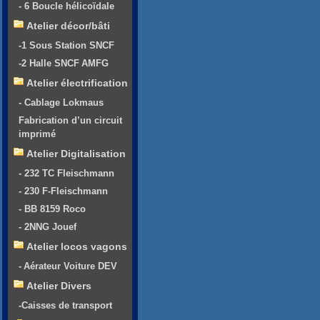
- 6 Boucle hélicoïdale
Atelier décor/bâti
-1 Sous Station SNCF
-2 Halle SNCF AMFG
Atelier électrification
- Cablage Lokmaus
Fabrication d’un circuit
imprimé
Atelier Digitalisation
- 232 TC Fleischmann
- 230 F-Fleischmann
- BB 8159 Roco
- 2NNG Jouef
Atelier locos vagons
- Aérateur Voiture DEV
Atelier Divers
-Caisses de transport