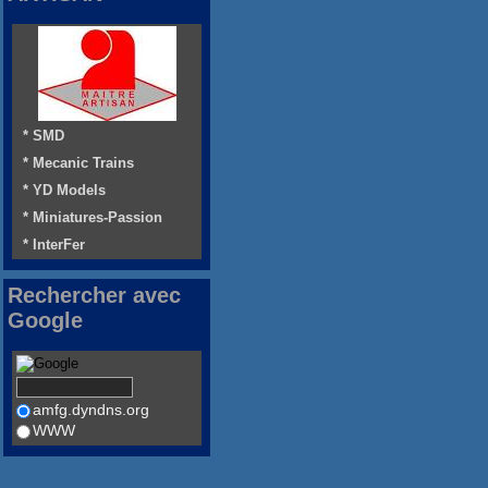
* SMD
* Mecanic Trains
* YD Models
* Miniatures-Passion
* InterFer
Rechercher avec
Google
amfg.dyndns.org
WWW