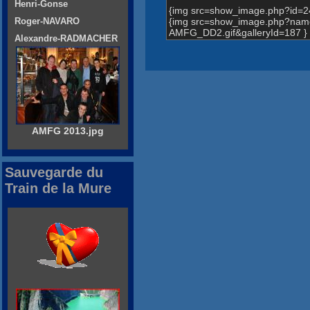
Henri-Gonse
{img src=show_image.php?id=2
{img src=show_image.php?n
Roger-NAVARO
AMFG_DD2.gif&galleryId=187 }
Alexandre-RADMACHER
AMFG 2013.jpg
Sauvegarde du
Train de la Mure