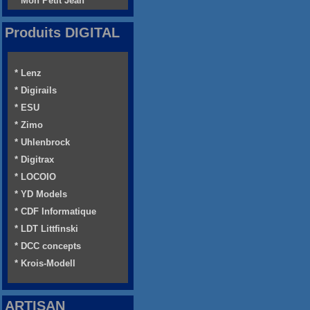
* Mon Petit Jean
Produits DIGITAL
* Lenz
* Digirails
* ESU
* Zimo
* Uhlenbrock
* Digitrax
* LOCOIO
* YD Models
* CDF Informatique
* LDT Littfinski
* DCC concepts
* Krois-Modell
ARTISAN