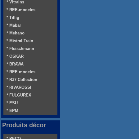
* Vitrains
* REE-modeles
* Tillig
* Mabar
* Mehano
* Mistral Train
* Fleischmann
* OSKAR
* BRAWA
* REE modeles
* R37 Collection
* RIVAROSSI
* FULGUREX
* ESU
* EPM
Produits décor
* PECO