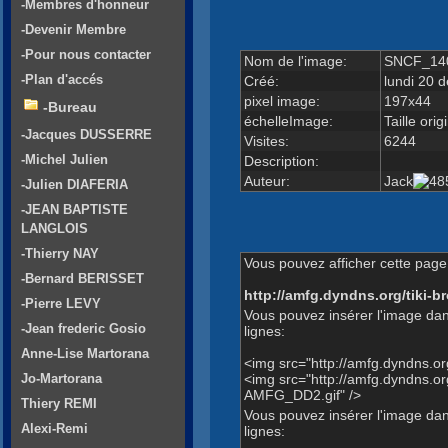
-Membres d'honneur
-Devenir Membre
-Pour nous contacter
Nom de l'image:
SNCF_14
-Plan d'accés
Créé:
lundi 20 
pixel image:
197x44
-Bureau
échelleImage:
Taille orig
-Jacques DUSSERRE
Visites:
6244
-Michel Julien
Description:
Auteur:
Jack
-Julien DIAFERIA
-JEAN BAPTISTE
LANGLOIS
-Thierry NAY
Vous pouvez afficher cette page 
-Bernard BERISSET
http://amfg.dyndns.org/tiki
-Pierre LEVY
Vous pouvez insérer l'image dan
-Jean frederic Gosio
lignes:
Anne-Lise Martorana
<img src="http://amfg.dyndns.
<img src="http://amfg.dyndn
Jo-Martorana
AMFG_DD2.gif" />
Thiery REMI
Vous pouvez insérer l'image dans
Alexi-Remi
lignes: