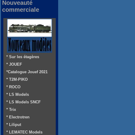
Nouveauté
commerciale
* Sur les étagères
* JOUEF
*Catalogue Jouef 2021
* T2M-PIKO
* ROCO
* LS Models
* LS Models SNCF
* Trix
* Electrotren
* Liliput
* LEMATEC Models