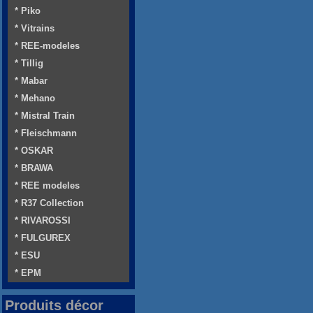
* Piko
* Vitrains
* REE-modeles
* Tillig
* Mabar
* Mehano
* Mistral Train
* Fleischmann
* OSKAR
* BRAWA
* REE modeles
* R37 Collection
* RIVAROSSI
* FULGUREX
* ESU
* EPM
Produits décor