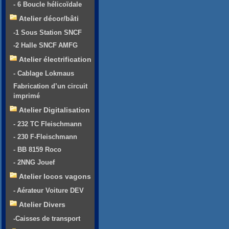
- 6 Boucle hélicoïdale
Atelier décor/bâti
-1 Sous Station SNCF
-2 Halle SNCF AMFG
Atelier électrification
- Cablage Lokmaus
Fabrication d’un circuit
imprimé
Atelier Digitalisation
- 232 TC Fleischmann
- 230 F-Fleischmann
- BB 8159 Roco
- 2NNG Jouef
Atelier locos vagons
- Aérateur Voiture DEV
Atelier Divers
-Caisses de transport