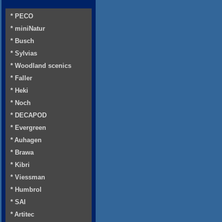
* PECO
* miniNatur
* Busch
* Sylvias
* Woodland scenics
* Faller
* Heki
* Noch
* DECAPOD
* Evergreen
* Auhagen
* Brawa
* Kibri
* Viessman
* Humbrol
* SAI
* Artitec