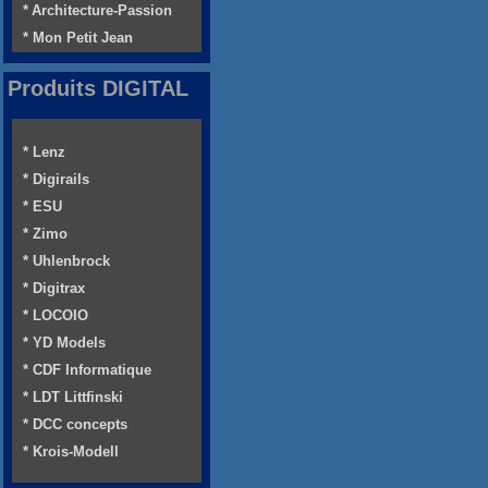
* Architecture-Passion
* Mon Petit Jean
Produits DIGITAL
* Lenz
* Digirails
* ESU
* Zimo
* Uhlenbrock
* Digitrax
* LOCOIO
* YD Models
* CDF Informatique
* LDT Littfinski
* DCC concepts
* Krois-Modell