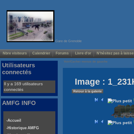
Gare de Grenoble
Nbre visiteurs
Calendrier
Forums
Livre d'or
N'hésitez pas à laisse
Voir/Cacher menus de gauche
Utilisateurs
connectés
Image : 1_231
Il y a 169 utilisateurs
connectés
Retour à la galerie
AMFG INFO
-Accueil
-Historique AMFG