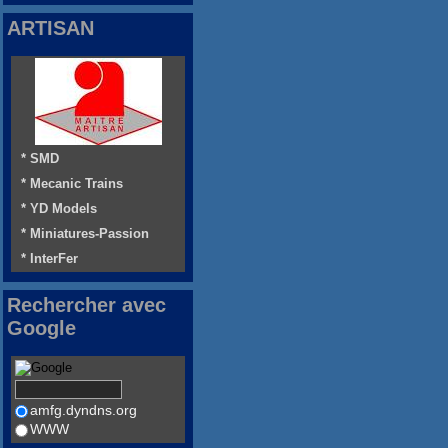
ARTISAN
* SMD
* Mecanic Trains
* YD Models
* Miniatures-Passion
* InterFer
Rechercher avec
Google
amfg.dyndns.org
WWW