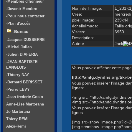
-Membres d'honneur
Nom de l'image:
1_231K1_
-Devenir Membre
Créé:
mercredi
-Pour nous contacter
pixel image:
239x44
-Plan d'accés
échelleImage:
Taille ori
-Bureau
Visites:
6950
Description:
-Jacques DUSSERRE
Auteur:
Jack
-Michel Julien
-Julien DIAFERIA
-JEAN BAPTISTE
LANGLOIS
Vous pouvez afficher cette page 
-Thierry NAY
http://amfg.dyndns.org/tiki
-Bernard BERISSET
Vous pouvez insérer l'image dan
lignes:
-Pierre LEVY
-Jean frederic Gosio
<img src="http://amfg.dyndns.
<img src="http://amfg.dyndns.
Anne-Lise Martorana
Vous pouvez insérer l'image dans
Jo-Martorana
lignes:
Thiery REMI
{img src=show_image.php?id=2
Alexi-Remi
{img src=show_image.php?name