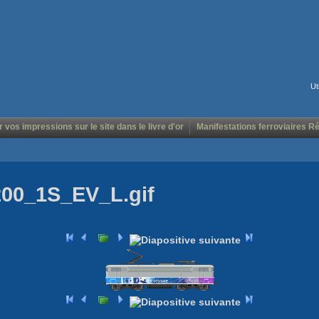
Ut
r vos impressions sur le site dans le livre d'or
Manifestations ferroviaires R
200_1S_EV_L.gif