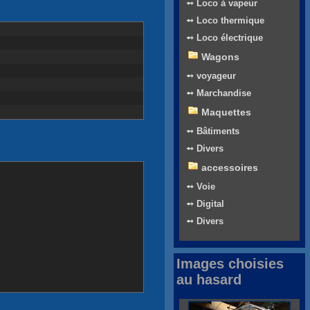
➻ Loco à vapeur
➻ Loco thermique
➻ Loco électrique
Wagons
➻ voyageur
➻ Marchandise
Maquettes
➻ Bâtiments
➻ Divers
accessoires
➻ Voie
➻ Digital
➻ Divers
Images choisies
au hasard