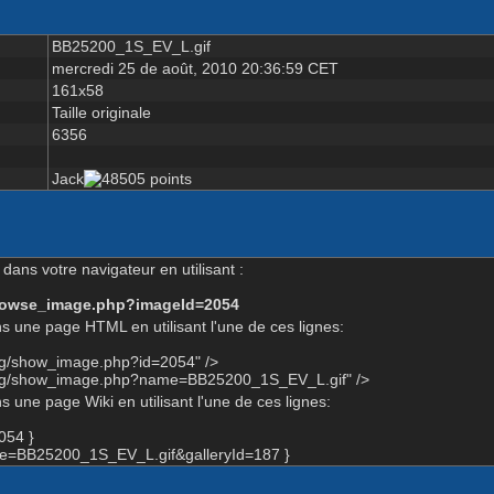
BB25200_1S_EV_L.gif
mercredi 25 de août, 2010 20:36:59 CET
161x58
Taille originale
6356
Jack
dans votre navigateur en utilisant :
-browse_image.php?imageId=2054
s une page HTML en utilisant l'une de ces lignes:
org/show_image.php?id=2054" />
.org/show_image.php?name=BB25200_1S_EV_L.gif" />
 une page Wiki en utilisant l'une de ces lignes:
054 }
e=BB25200_1S_EV_L.gif&galleryId=187 }