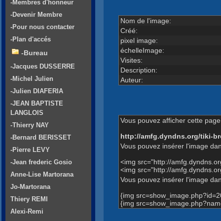
-Membres d'honneur
-Devenir Membre
Nom de l'image:
-Pour nous contacter
Créé:
-Plan d'accés
pixel image:
échelleImage:
-Bureau
Visites:
-Jacques DUSSERRE
Description:
-Michel Julien
Auteur:
-Julien DIAFERIA
-JEAN BAPTISTE
LANGLOIS
Vous pouvez afficher cette page 
-Thierry NAY
http://amfg.dyndns.org/tiki
-Bernard BERISSET
Vous pouvez insérer l'image dan
-Pierre LEVY
<img src="http://amfg.dyndns.
-Jean frederic Gosio
<img src="http://amfg.dyndns
Anne-Lise Martorana
Vous pouvez insérer l'image dans
Jo-Martorana
{img src=show_image.php?id=2
Thiery REMI
{img src=show_image.php?nam
Alexi-Remi