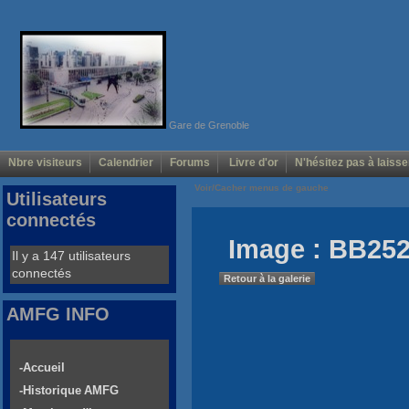
Gare de Grenoble
Nbre visiteurs
Calendrier
Forums
Livre d'or
N'hésitez pas à laisse
Voir/Cacher menus de gauche
Utilisateurs
connectés
Image : BB25
Il y a 147 utilisateurs
connectés
Retour à la galerie
AMFG INFO
-Accueil
-Historique AMFG