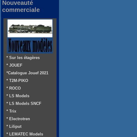
Nouveauté
commerciale
* Sur les étagères
* JOUEF
*Catalogue Jouef 2021
* T2M-PIKO
* ROCO
* LS Models
* LS Models SNCF
* Trix
* Electrotren
* Liliput
* LEMATEC Models