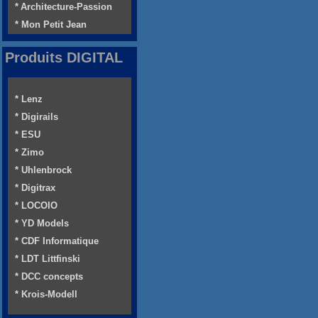
* Architecture-Passion
* Mon Petit Jean
Produits DIGITAL
* Lenz
* Digirails
* ESU
* Zimo
* Uhlenbrock
* Digitrax
* LOCOIO
* YD Models
* CDF Informatique
* LDT Littfinski
* DCC concepts
* Krois-Modell