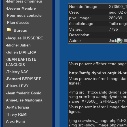
-Membres d'honneur
Nom de l'image:
X73500_T
-Devenir Membre
Créé:
jeudi 02 
-Pour nous contacter
pixel image:
289x39
-Plan d'accés
échelleImage:
Taille orig
Visites:
7796
-Bureau
Description:
-Jacques DUSSERRE
Auteur:
Jack
-Michel Julien
-Julien DIAFERIA
-JEAN BAPTISTE
Vous pouvez afficher cette page 
LANGLOIS
-Thierry NAY
http://amfg.dyndns.org/tiki
Vous pouvez insérer l'image dan
-Bernard BERISSET
lignes:
-Pierre LEVY
<img src="http://amfg.dyndns.
-Jean frederic Gosio
<img src="http://amfg.dyndns.
Anne-Lise Martorana
name=X73500_T2PIRA1.gif" />
Vous pouvez insérer l'image dans
Jo-Martorana
lignes:
Thiery REMI
{img src=show_image.php?id=2
Alexi-Remi
{img src=show_image.php?name