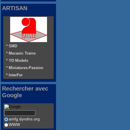
ARTISAN
* SMD
* Mecanic Trains
* YD Models
* Miniatures-Passion
* InterFer
Rechercher avec
Google
amfg.dyndns.org
WWW