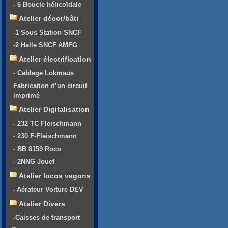
- 6 Boucle hélicoïdale
Atelier décor/bâti
-1 Sous Station SNCF
-2 Halle SNCF AMFG
Atelier électrification
- Cablage Lokmaus
Fabrication d’un circuit
imprimé
Atelier Digitalisation
- 232 TC Fleischmann
- 230 F-Fleischmann
- BB 8159 Roco
- 2NNG Jouef
Atelier locos vagons
- Aérateur Voiture DEV
Atelier Divers
-Caisses de transport