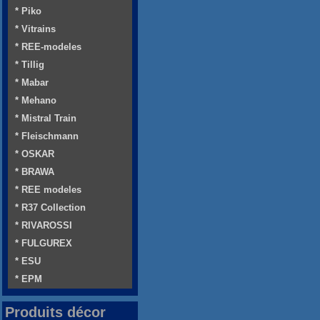
* Piko
* Vitrains
* REE-modeles
* Tillig
* Mabar
* Mehano
* Mistral Train
* Fleischmann
* OSKAR
* BRAWA
* REE modeles
* R37 Collection
* RIVAROSSI
* FULGUREX
* ESU
* EPM
Produits décor