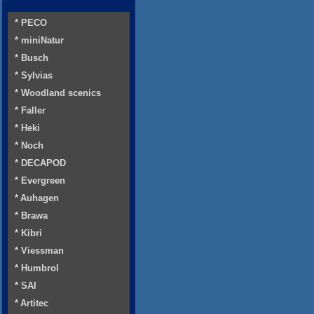
* PECO
* miniNatur
* Busch
* Sylvias
* Woodland scenics
* Faller
* Heki
* Noch
* DECAPOD
* Evergreen
* Auhagen
* Brawa
* Kibri
* Viessman
* Humbrol
* SAI
* Artitec