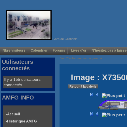
Gare de Grenoble
Nbre visiteurs
Calendrier
Forums
Livre d'or
N'hésitez pas à laisse
Voir/Cacher menus de gauche
Utilisateurs
connectés
Image : X7350
Il y a 155 utilisateurs
connectés
Retour à la galerie
AMFG INFO
-Accueil
-Historique AMFG