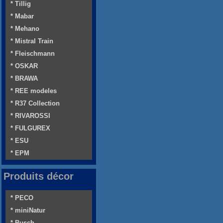
* Tillig
* Mabar
* Mehano
* Mistral Train
* Fleischmann
* OSKAR
* BRAWA
* REE modeles
* R37 Collection
* RIVAROSSI
* FULGUREX
* ESU
* EPM
Produits décor
* PECO
* miniNatur
* Busch