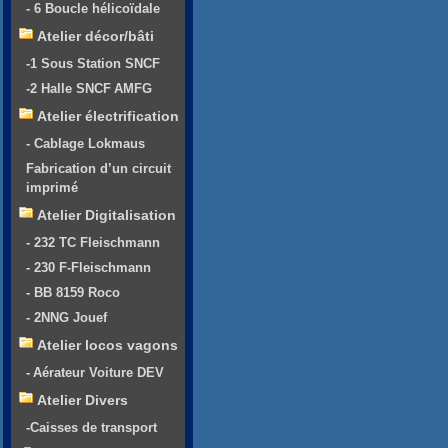
- 6 Boucle hélicoïdale
Atelier décor/bâti
-1 Sous Station SNCF
-2 Halle SNCF AMFG
Atelier électrification
- Cablage Lokmaus
Fabrication d’un circuit
imprimé
Atelier Digitalisation
- 232 TC Fleischmann
- 230 F-Fleischmann
- BB 8159 Roco
- 2NNG Jouef
Atelier locos vagons
- Aérateur Voiture DEV
Atelier Divers
-Caisses de transport