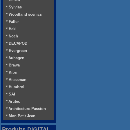
* Sylvias
* Woodland scenics
* Faller
* Heki
* Noch
* DECAPOD
* Evergreen
* Auhagen
* Brawa
* Kibri
* Viessman
* Humbrol
* SAI
* Artitec
* Architecture-Passion
* Mon Petit Jean
Produits DIGITAL