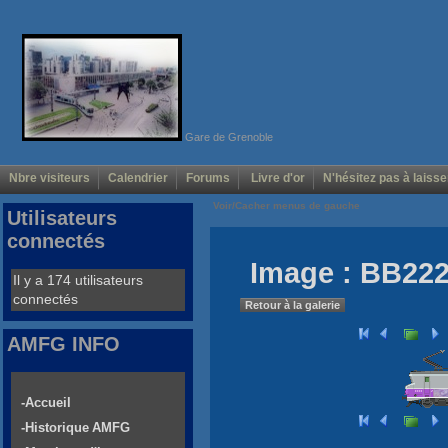
Gare de Grenoble
Nbre visiteurs
Calendrier
Forums
Livre d'or
N'hésitez pas à laisse
Voir/Cacher menus de gauche
Utilisateurs
connectés
Image : BB22
Il y a 174 utilisateurs
connectés
Retour à la galerie
AMFG INFO
-Accueil
-Historique AMFG