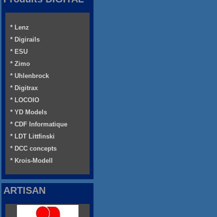
* Lenz
* Digirails
* ESU
* Zimo
* Uhlenbrock
* Digitrax
* LOCOIO
* YD Models
* CDF Informatique
* LDT Littfinski
* DCC concepts
* Krois-Modell
ARTISAN