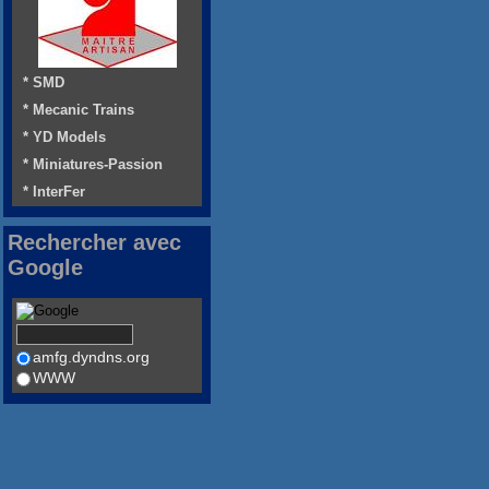
* SMD
* Mecanic Trains
* YD Models
* Miniatures-Passion
* InterFer
Rechercher avec
Google
amfg.dyndns.org
WWW