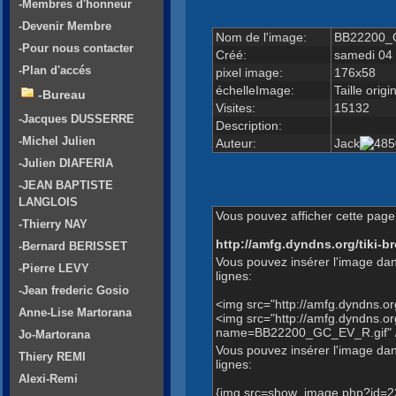
-Membres d'honneur
-Devenir Membre
Nom de l'image:
BB22200_
-Pour nous contacter
Créé:
samedi 04
-Plan d'accés
pixel image:
176x58
échelleImage:
Taille origi
-Bureau
Visites:
15132
-Jacques DUSSERRE
Description:
-Michel Julien
Auteur:
Jack
-Julien DIAFERIA
-JEAN BAPTISTE
LANGLOIS
Vous pouvez afficher cette page 
-Thierry NAY
http://amfg.dyndns.org/tiki
-Bernard BERISSET
Vous pouvez insérer l'image dan
-Pierre LEVY
lignes:
-Jean frederic Gosio
<img src="http://amfg.dyndns.
Anne-Lise Martorana
<img src="http://amfg.dyndns.
name=BB22200_GC_EV_R.gif" 
Jo-Martorana
Vous pouvez insérer l'image dans
Thiery REMI
lignes:
Alexi-Remi
{img src=show_image.php?id=2