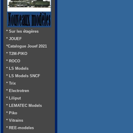
* Sur les étagères
* JOUEF
*Catalogue Jouef 2021
* T2M-PIKO
* ROCO
* LS Models
* LS Models SNCF
* Trix
* Electrotren
* Liliput
* LEMATEC Models
* Piko
* Vitrains
* REE-modeles