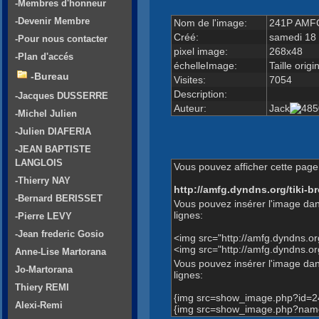
-Membres d'honneur
-Devenir Membre
Nom de l'image:
241P AMFG
Créé:
samedi 18
-Pour nous contacter
pixel image:
268x48
-Plan d'accés
échelleImage:
Taille origi
-Bureau
Visites:
7054
Description:
-Jacques DUSSERRE
Auteur:
Jack
-Michel Julien
-Julien DIAFERIA
-JEAN BAPTISTE
LANGLOIS
Vous pouvez afficher cette page 
-Thierry NAY
http://amfg.dyndns.org/tiki
-Bernard BERISSET
Vous pouvez insérer l'image dan
lignes:
-Pierre LEVY
-Jean frederic Gosio
<img src="http://amfg.dyndns.
<img src="http://amfg.dyndns.
Anne-Lise Martorana
Vous pouvez insérer l'image dans
Jo-Martorana
lignes:
Thiery REMI
{img src=show_image.php?id=2
Alexi-Remi
{img src=show_image.php?name