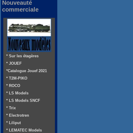
Nouveauté
commerciale
* Sur les étagères
* JOUEF
*Catalogue Jouef 2021
* T2M-PIKO
* ROCO
* LS Models
* LS Models SNCF
* Trix
* Electrotren
* Liliput
* LEMATEC Models