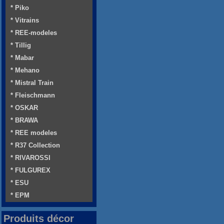
* Piko
* Vitrains
* REE-modeles
* Tillig
* Mabar
* Mehano
* Mistral Train
* Fleischmann
* OSKAR
* BRAWA
* REE modeles
* R37 Collection
* RIVAROSSI
* FULGUREX
* ESU
* EPM
Produits décor