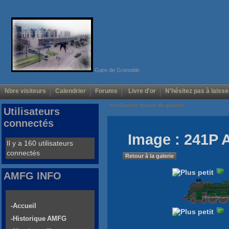
Gare de Grenoble
Nbre visiteurs
Calendrier
Forums
Livre d'or
N'hésitez pas à laisse
Voir/Cacher menus de gauche
Utilisateurs
connectés
Image : 241P 
Il y a 160 utilisateurs
connectés
Retour à la galerie
AMFG INFO
-Accueil
-Historique AMFG