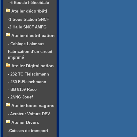
- 6 Boucle hélicoïdale
Atelier décor/bâti
-1 Sous Station SNCF
-2 Halle SNCF AMFG
Atelier électrification
- Cablage Lokmaus
Fabrication d’un circuit
imprimé
Atelier Digitalisation
- 232 TC Fleischmann
- 230 F-Fleischmann
- BB 8159 Roco
- 2NNG Jouef
Atelier locos vagons
- Aérateur Voiture DEV
Atelier Divers
-Caisses de transport