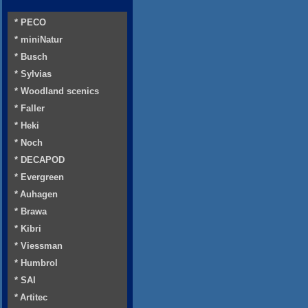
* PECO
* miniNatur
* Busch
* Sylvias
* Woodland scenics
* Faller
* Heki
* Noch
* DECAPOD
* Evergreen
* Auhagen
* Brawa
* Kibri
* Viessman
* Humbrol
* SAI
* Artitec