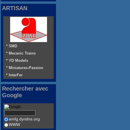
ARTISAN
* SMD
* Mecanic Trains
* YD Models
* Miniatures-Passion
* InterFer
Rechercher avec
Google
amfg.dyndns.org
WWW