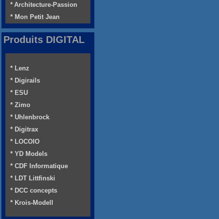
* Architecture-Passion
* Mon Petit Jean
Produits DIGITAL
* Lenz
* Digirails
* ESU
* Zimo
* Uhlenbrock
* Digitrax
* LOCOIO
* YD Models
* CDF Informatique
* LDT Littfinski
* DCC concepts
* Krois-Modell