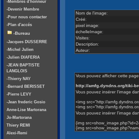
-Membres d'honneur
-Devenir Membre
Nom de l'image:
-Pour nous contacter
Créé:
-Plan d'accés
pixel image:
échelleImage:
-Bureau
Visites:
-Jacques DUSSERRE
Description:
-Michel Julien
Auteur:
-Julien DIAFERIA
-JEAN BAPTISTE
LANGLOIS
Vous pouvez afficher cette page 
-Thierry NAY
http://amfg.dyndns.org/tiki
-Bernard BERISSET
Vous pouvez insérer l'image dan
-Pierre LEVY
<img src="http://amfg.dyndns.
-Jean frederic Gosio
<img src="http://amfg.dyndns
Anne-Lise Martorana
Vous pouvez insérer l'image dans
Jo-Martorana
{img src=show_image.php?id=2
Thiery REMI
{img src=show_image.php?name
Alexi-Remi