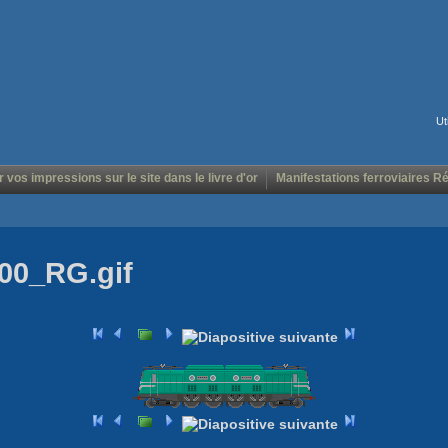
Ut
r vos impressions sur le site dans le livre d'or
Manifestations ferroviaires R
00_RG.gif