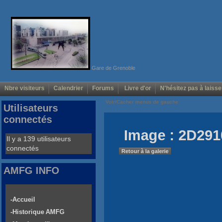
Gare de Grenoble
Nbre visiteurs
Calendrier
Forums
Livre d'or
N'hésitez pas à laisse
Voir/Cacher menus de gauche
Utilisateurs
connectés
Image : 2D291
Il y a 139 utilisateurs
connectés
Retour à la galerie
AMFG INFO
-Accueil
-Historique AMFG