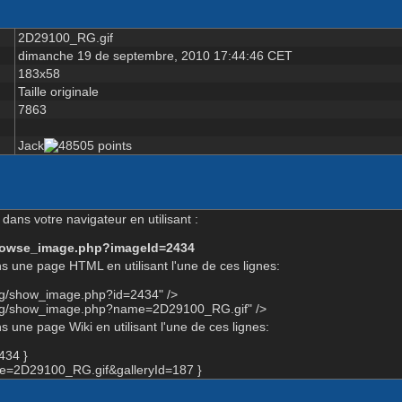
2D29100_RG.gif
dimanche 19 de septembre, 2010 17:44:46 CET
183x58
Taille originale
7863
Jack
dans votre navigateur en utilisant :
-browse_image.php?imageId=2434
s une page HTML en utilisant l'une de ces lignes:
org/show_image.php?id=2434" />
.org/show_image.php?name=2D29100_RG.gif" />
 une page Wiki en utilisant l'une de ces lignes:
434 }
=2D29100_RG.gif&galleryId=187 }