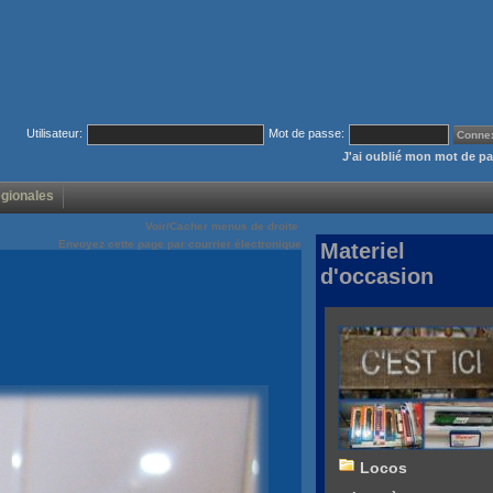
Utilisateur:
Mot de passe:
J'ai oublié mon mot de p
égionales
Voir/Cacher menus de droite
Envoyez cette page par courrier électronique
Materiel
d'occasion
Locos