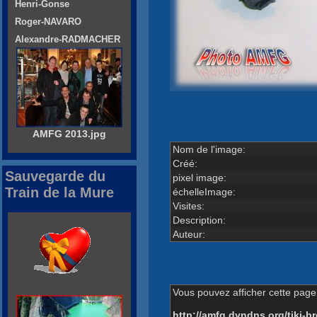
Henri-Gonse
Roger-NAVARO
Alexandre-RADMACHER
AMFG 2013.jpg
Nom de l'image:
Créé:
Sauvegarde du
pixel image:
Train de la Mure
échelleImage:
Visites:
Description:
Auteur:
Vous pouvez afficher cette page 
http://amfg.dyndns.org/tiki