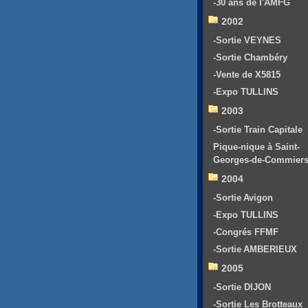
-30 ans de l'AMFG
2002
-Sortie VEYNES
-Sortie Chambéry
-Vente de X5815
-Expo TULLINS
2003
-Sortie Train Capitale
Pique-nique à Saint-
Georges-de-Commier
2004
-Sortie Avigon
-Expo TULLINS
-Congrés FFMF
-Sortie AMBERIEUX
2005
-Sortie DIJON
-Sortie Les Brotteaux