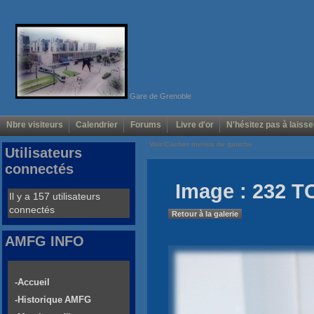
Gare de Grenoble
Nbre visiteurs
Calendrier
Forums
Livre d'or
N'hésitez pas à laisse
Voir/Cacher menus de gauche
Utilisateurs
connectés
Image : 232 T
Il y a 157 utilisateurs
connectés
Retour à la galerie
AMFG INFO
-Accueil
-Historique AMFG