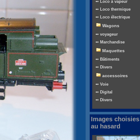
➻ Loco à vapeur
➻ Loco thermique
➻ Loco électrique
Wagons
➻ voyageur
➻ Marchandise
Maquettes
➻ Bâtiments
➻ Divers
accessoires
➻ Voie
➻ Digital
➻ Divers
Images choisies
au hasard