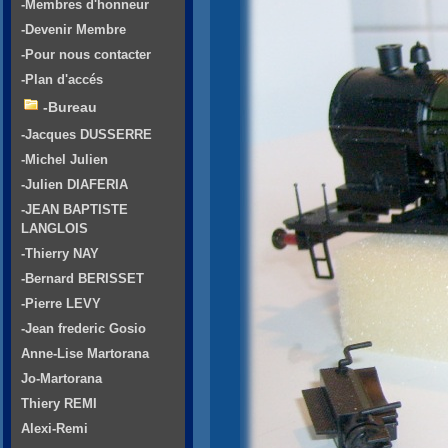
-Membres d'honneur
-Devenir Membre
-Pour nous contacter
-Plan d'accés
-Bureau
-Jacques DUSSERRE
-Michel Julien
-Julien DIAFERIA
-JEAN BAPTISTE
LANGLOIS
-Thierry NAY
-Bernard BERISSET
-Pierre LEVY
-Jean frederic Gosio
Anne-Lise Martorana
Jo-Martorana
Thiery REMI
Alexi-Remi