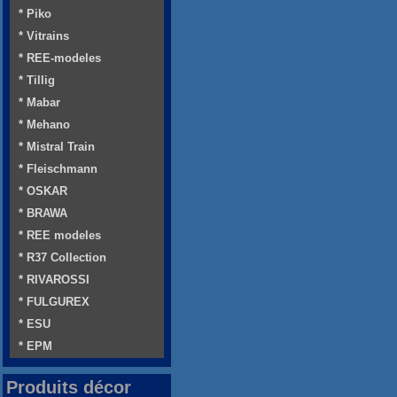
* Piko
* Vitrains
* REE-modeles
* Tillig
* Mabar
* Mehano
* Mistral Train
* Fleischmann
* OSKAR
* BRAWA
* REE modeles
* R37 Collection
* RIVAROSSI
* FULGUREX
* ESU
* EPM
Produits décor