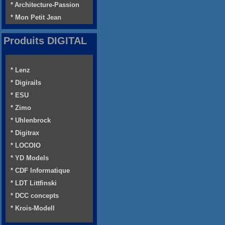
* Architecture-Passion
* Mon Petit Jean
Produits DIGITAL
* Lenz
* Digirails
* ESU
* Zimo
* Uhlenbrock
* Digitrax
* LOCOIO
* YD Models
* CDF Informatique
* LDT Littfinski
* DCC concepts
* Krois-Modell