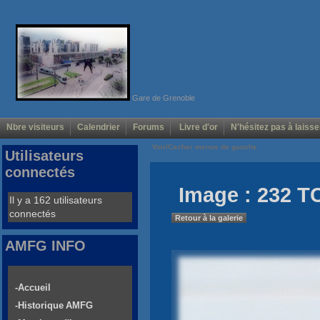
Gare de Grenoble
Nbre visiteurs
Calendrier
Forums
Livre d'or
N'hésitez pas à laisse
Voir/Cacher menus de gauche
Utilisateurs
connectés
Image : 232 T
Il y a 162 utilisateurs
connectés
Retour à la galerie
AMFG INFO
-Accueil
-Historique AMFG