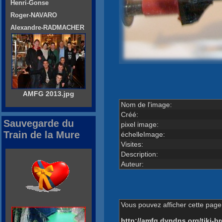
Henri-Gonse
Roger-NAVARO
Alexandre-RADMACHER
AMFG 2013.jpg
Nom de l'image:
Créé:
Sauvegarde du
pixel image:
Train de la Mure
échelleImage:
Visites:
Description:
Auteur:
Vous pouvez afficher cette page 
http://amfg.dyndns.org/tiki