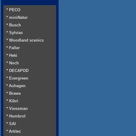
* PECO
* miniNatur
* Busch
* Sylvias
* Woodland scenics
* Faller
* Heki
* Noch
* DECAPOD
* Evergreen
* Auhagen
* Brawa
* Kibri
* Viessman
* Humbrol
* SAI
* Artitec