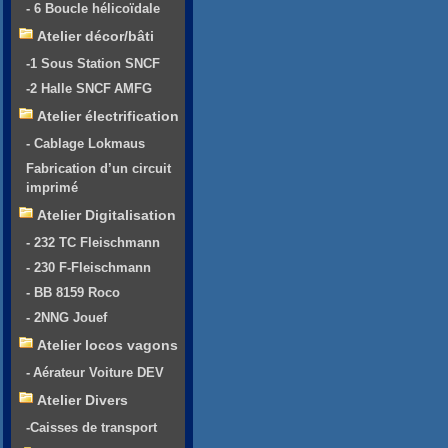
- 6 Boucle hélicoïdale
Atelier décor/bâti
-1 Sous Station SNCF
-2 Halle SNCF AMFG
Atelier électrification
- Cablage Lokmaus
Fabrication d’un circuit
imprimé
Atelier Digitalisation
- 232 TC Fleischmann
- 230 F-Fleischmann
- BB 8159 Roco
- 2NNG Jouef
Atelier locos vagons
- Aérateur Voiture DEV
Atelier Divers
-Caisses de transport