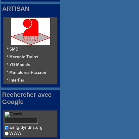
ARTISAN
* SMD
* Mecanic Trains
* YD Models
* Miniatures-Passion
* InterFer
Rechercher avec
Google
amfg.dyndns.org
WWW