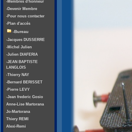
-Membres d'honneur
-Devenir Membre
-Pour nous contacter
-Plan d'accés
-Bureau
-Jacques DUSSERRE
-Michel Julien
-Julien DIAFERIA
-JEAN BAPTISTE
LANGLOIS
-Thierry NAY
-Bernard BERISSET
-Pierre LEVY
-Jean frederic Gosio
Anne-Lise Martorana
Jo-Martorana
Thiery REMI
Alexi-Remi