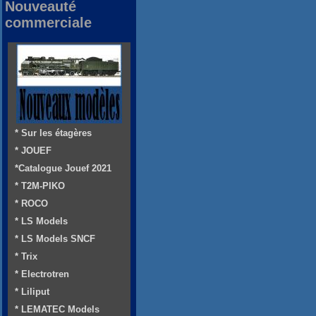
Nouveauté
commerciale
* Sur les étagères
* JOUEF
*Catalogue Jouef 2021
* T2M-PIKO
* ROCO
* LS Models
* LS Models SNCF
* Trix
* Electrotren
* Liliput
* LEMATEC Models