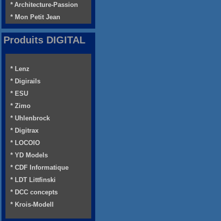
* Architecture-Passion
* Mon Petit Jean
Produits DIGITAL
* Lenz
* Digirails
* ESU
* Zimo
* Uhlenbrock
* Digitrax
* LOCOIO
* YD Models
* CDF Informatique
* LDT Littfinski
* DCC concepts
* Krois-Modell