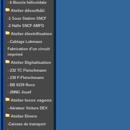
- 6 Boucle hélicoïdale
Atelier décor/bâti
-1 Sous Station SNCF
-2 Halle SNCF AMFG
Atelier électrification
- Cablage Lokmaus
Fabrication d’un circuit
imprimé
Atelier Digitalisation
- 232 TC Fleischmann
- 230 F-Fleischmann
- BB 8159 Roco
- 2NNG Jouef
Atelier locos vagons
- Aérateur Voiture DEV
Atelier Divers
-Caisses de transport