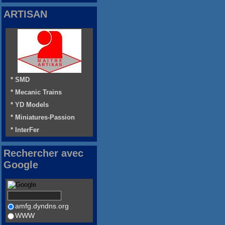
ARTISAN
* SMD
* Mecanic Trains
* YD Models
* Miniatures-Passion
* InterFer
Rechercher avec
Google
amfg.dyndns.org
WWW