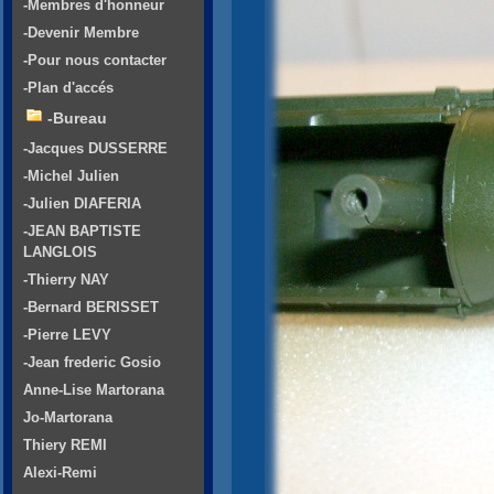
-Membres d'honneur
-Devenir Membre
-Pour nous contacter
-Plan d'accés
-Bureau
-Jacques DUSSERRE
-Michel Julien
-Julien DIAFERIA
-JEAN BAPTISTE
LANGLOIS
-Thierry NAY
-Bernard BERISSET
-Pierre LEVY
-Jean frederic Gosio
Anne-Lise Martorana
Jo-Martorana
Thiery REMI
Alexi-Remi