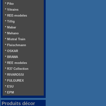
* Piko
* Vitrains
* REE-modeles
* Tillig
* Mabar
* Mehano
* Mistral Train
* Fleischmann
* OSKAR
* BRAWA
* REE modeles
* R37 Collection
* RIVAROSSI
* FULGUREX
* ESU
* EPM
Produits décor