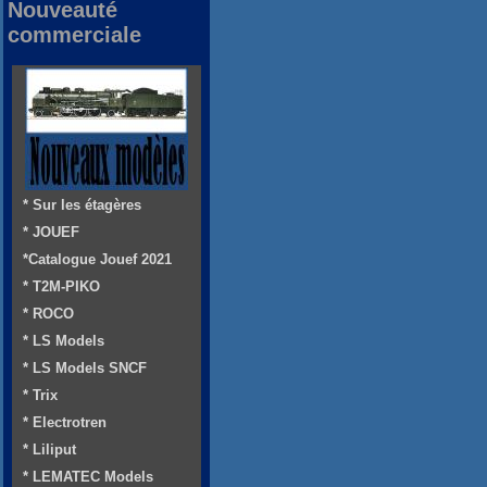
Nouveauté
commerciale
* Sur les étagères
* JOUEF
*Catalogue Jouef 2021
* T2M-PIKO
* ROCO
* LS Models
* LS Models SNCF
* Trix
* Electrotren
* Liliput
* LEMATEC Models