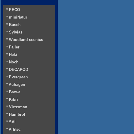
* PECO
* miniNatur
* Busch
* Sylvias
* Woodland scenics
* Faller
* Heki
* Noch
* DECAPOD
* Evergreen
* Auhagen
* Brawa
* Kibri
* Viessman
* Humbrol
* SAI
* Artitec