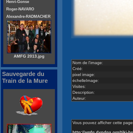
Henri-Gonse
Roger-NAVARO
Alexandre-RADMACHER
AMFG 2013.jpg
Nom de l'image:
Créé:
Sauvegarde du
pixel image:
Train de la Mure
échelleImage:
Visites:
Description:
Auteur:
Vous pouvez afficher cette page 
http://amfg.dyndns.org/tiki