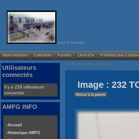
Gare de Grenoble
Nbre visiteurs
Calendrier
Forums
Livre d'or
N'hésitez pas à laisse
Voir/Cacher menus de gauche
Utilisateurs
connectés
Image : 232 T
Il y a 218 utilisateurs
connectés
Retour à la galerie
AMFG INFO
-Accueil
-Historique AMFG