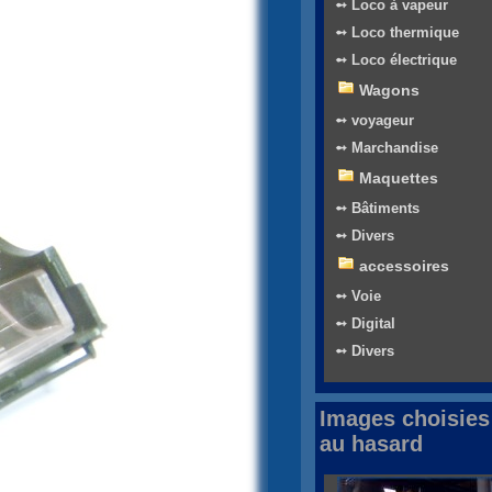
➻ Loco à vapeur
➻ Loco thermique
➻ Loco électrique
Wagons
➻ voyageur
➻ Marchandise
Maquettes
➻ Bâtiments
➻ Divers
accessoires
➻ Voie
➻ Digital
➻ Divers
Images choisies
au hasard