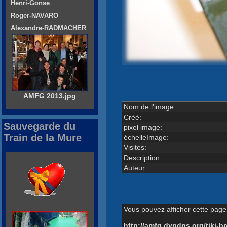
Henri-Gonse
Roger-NAVARO
Alexandre-RADMACHER
AMFG 2013.jpg
Nom de l'image:
Créé:
Sauvegarde du
pixel image:
Train de la Mure
échelleImage:
Visites:
Description:
Auteur:
Vous pouvez afficher cette page 
http://amfg.dyndns.org/tiki