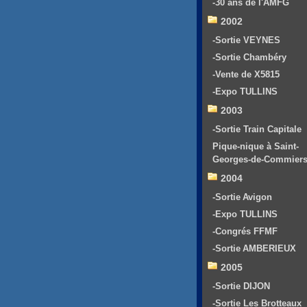
-30 ans de l'AMFG
2002
-Sortie VEYNES
-Sortie Chambéry
-Vente de X5815
-Expo TULLINS
2003
-Sortie Train Capitale
Pique-nique à Saint-
Georges-de-Commier
2004
-Sortie Avigon
-Expo TULLINS
-Congrés FFMF
-Sortie AMBERIEUX
2005
-Sortie DIJON
-Sortie Les Brotteaux