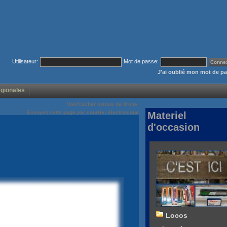
Utilisateur:
Mot de passe:
J'ai oublié mon mot de p
égionales
Voir/Cacher menus de droite
Envoyez cette page par courrier électronique
Materiel
d'occasion
Locos