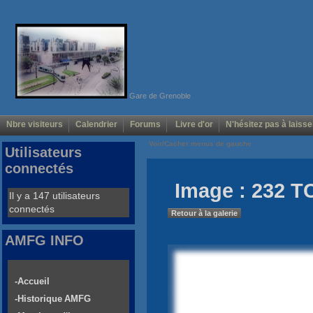
Gare de Grenoble
Nbre visiteurs
Calendrier
Forums
Livre d'or
N'hésitez pas à laisse
Voir/Cacher menus de gauche
Utilisateurs
connectés
Image : 232 T
Il y a 147 utilisateurs
connectés
Retour à la galerie
AMFG INFO
-Accueil
-Historique AMFG