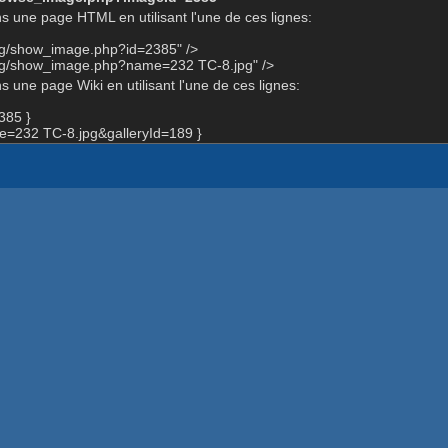
s une page HTML en utilisant l'une de ces lignes:
org/show_image.php?id=2385" />
org/show_image.php?name=232 TC-8.jpg" />
 une page Wiki en utilisant l'une de ces lignes:
385 }
=232 TC-8.jpg&galleryId=189 }