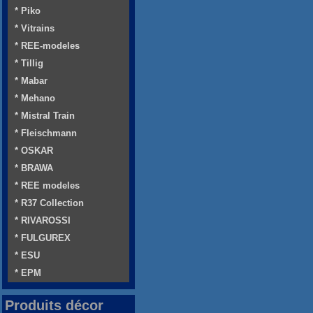
* Piko
* Vitrains
* REE-modeles
* Tillig
* Mabar
* Mehano
* Mistral Train
* Fleischmann
* OSKAR
* BRAWA
* REE modeles
* R37 Collection
* RIVAROSSI
* FULGUREX
* ESU
* EPM
Produits décor