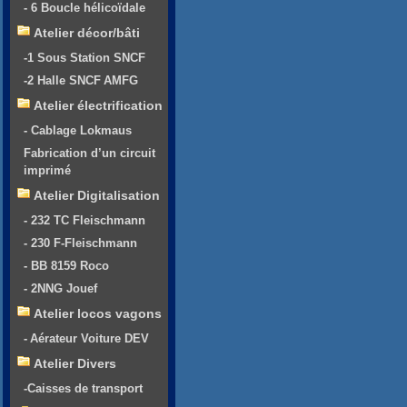
- 6 Boucle hélicoïdale
Atelier décor/bâti
-1 Sous Station SNCF
-2 Halle SNCF AMFG
Atelier électrification
- Cablage Lokmaus
Fabrication d’un circuit
imprimé
Atelier Digitalisation
- 232 TC Fleischmann
- 230 F-Fleischmann
- BB 8159 Roco
- 2NNG Jouef
Atelier locos vagons
- Aérateur Voiture DEV
Atelier Divers
-Caisses de transport