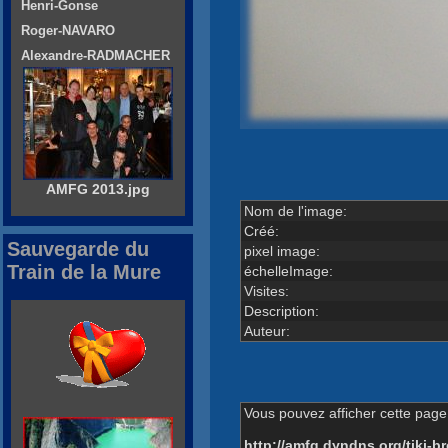
Henri-Gonse
Roger-NAVARO
Alexandre-RADMACHER
AMFG 2013.jpg
Nom de l'image:
Créé:
Sauvegarde du
pixel image:
Train de la Mure
échelleImage:
Visites:
Description:
Auteur:
Vous pouvez afficher cette page 
http://amfg.dyndns.org/tiki