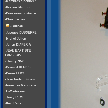
-Membres d'honneur
-Devenir Membre
-Pour nous contacter
-Plan d'accés
-Bureau
-Jacques DUSSERRE
-Michel Julien
-Julien DIAFERIA
-JEAN BAPTISTE
LANGLOIS
-Thierry NAY
-Bernard BERISSET
-Pierre LEVY
-Jean frederic Gosio
Anne-Lise Martorana
Jo-Martorana
Thiery REMI
Alexi-Remi