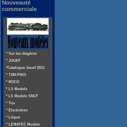
Nouveauté
commerciale
* Sur les étagères
* JOUEF
*Catalogue Jouef 2021
* T2M-PIKO
* ROCO
* LS Models
* LS Models SNCF
* Trix
* Electrotren
* Liliput
* LEMATEC Models