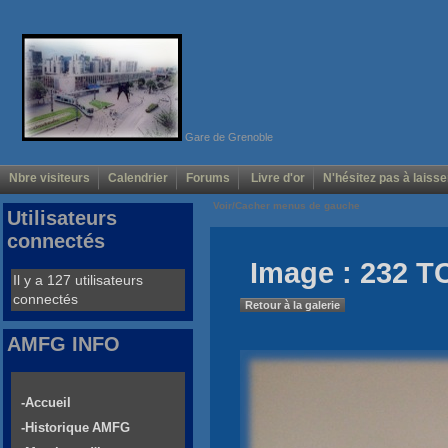
Gare de Grenoble
Nbre visiteurs
Calendrier
Forums
Livre d'or
N'hésitez pas à laisse
Voir/Cacher menus de gauche
Utilisateurs
connectés
Image : 232 TC
Il y a 127 utilisateurs
connectés
Retour à la galerie
AMFG INFO
-Accueil
-Historique AMFG