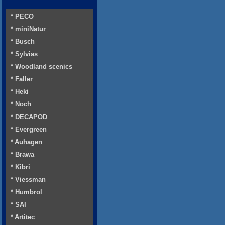
* PECO
* miniNatur
* Busch
* Sylvias
* Woodland scenics
* Faller
* Heki
* Noch
* DECAPOD
* Evergreen
* Auhagen
* Brawa
* Kibri
* Viessman
* Humbrol
* SAI
* Artitec