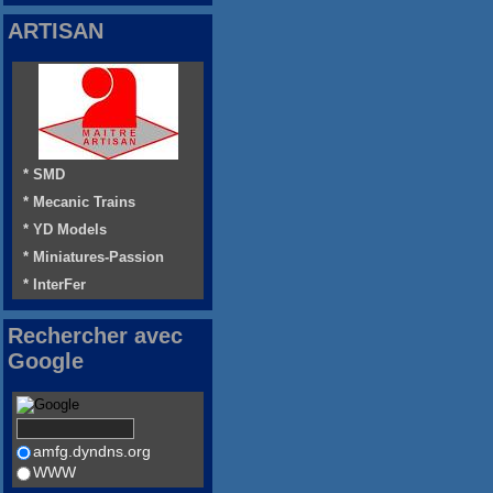
ARTISAN
* SMD
* Mecanic Trains
* YD Models
* Miniatures-Passion
* InterFer
Rechercher avec
Google
amfg.dyndns.org
WWW