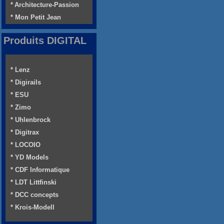
* Architecture-Passion
* Mon Petit Jean
Produits DIGITAL
* Lenz
* Digirails
* ESU
* Zimo
* Uhlenbrock
* Digitrax
* LOCOIO
* YD Models
* CDF Informatique
* LDT Littfinski
* DCC concepts
* Krois-Modell