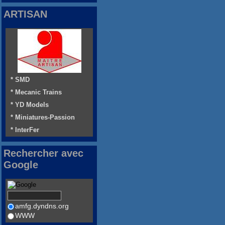
ARTISAN
* SMD
* Mecanic Trains
* YD Models
* Miniatures-Passion
* InterFer
Rechercher avec
Google
amfg.dyndns.org
WWW