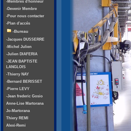
-Membres d'honneur
-Devenir Membre
-Pour nous contacter
-Plan d'accés
-Bureau
-Jacques DUSSERRE
-Michel Julien
-Julien DIAFERIA
-JEAN BAPTISTE
LANGLOIS
-Thierry NAY
-Bernard BERISSET
-Pierre LEVY
-Jean frederic Gosio
Anne-Lise Martorana
Jo-Martorana
Thiery REMI
Alexi-Remi