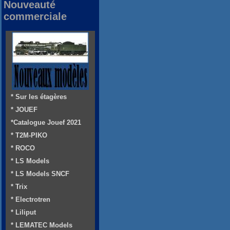
Nouveauté
commerciale
* Sur les étagères
* JOUEF
*Catalogue Jouef 2021
* T2M-PIKO
* ROCO
* LS Models
* LS Models SNCF
* Trix
* Electrotren
* Liliput
* LEMATEC Models