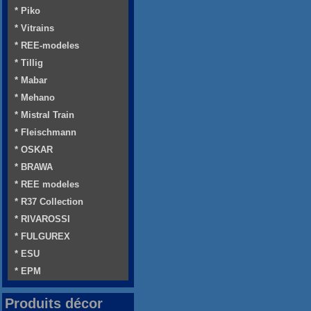
* Piko
* Vitrains
* REE-modeles
* Tillig
* Mabar
* Mehano
* Mistral Train
* Fleischmann
* OSKAR
* BRAWA
* REE modeles
* R37 Collection
* RIVAROSSI
* FULGUREX
* ESU
* EPM
Produits décor