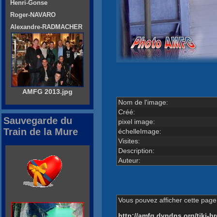
Henri-Gonse
Roger-NAVARO
Alexandre-RADMACHER
AMFG 2013.jpg
Nom de l'image:
Créé:
Sauvegarde du
pixel image:
Train de la Mure
échelleImage:
Visites:
Description:
Auteur:
Vous pouvez afficher cette page 
http://amfg.dyndns.org/tiki