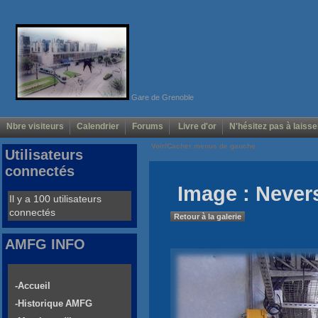
Gare de Grenoble
Nbre visiteurs
Calendrier
Forums
Livre d'or
N'hésitez pas à laisse
Voir/Cacher menus de gauche
Utilisateurs
connectés
Image : Never
Il y a 100 utilisateurs
connectés
Retour à la galerie
AMFG INFO
-Accueil
-Historique AMFG