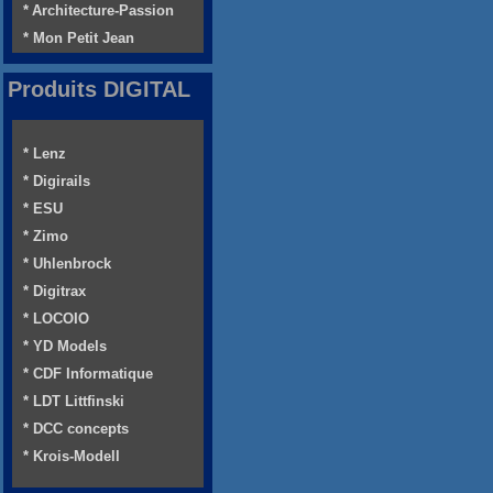
* Architecture-Passion
* Mon Petit Jean
Produits DIGITAL
* Lenz
* Digirails
* ESU
* Zimo
* Uhlenbrock
* Digitrax
* LOCOIO
* YD Models
* CDF Informatique
* LDT Littfinski
* DCC concepts
* Krois-Modell