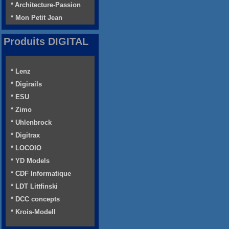
* Architecture-Passion
* Mon Petit Jean
Produits DIGITAL
* Lenz
* Digirails
* ESU
* Zimo
* Uhlenbrock
* Digitrax
* LOCOIO
* YD Models
* CDF Informatique
* LDT Littfinski
* DCC concepts
* Krois-Modell