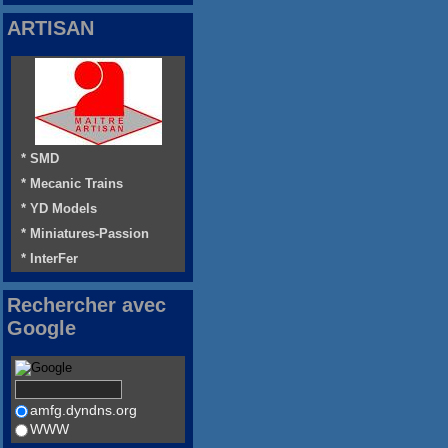
ARTISAN
* SMD
* Mecanic Trains
* YD Models
* Miniatures-Passion
* InterFer
Rechercher avec
Google
amfg.dyndns.org
WWW