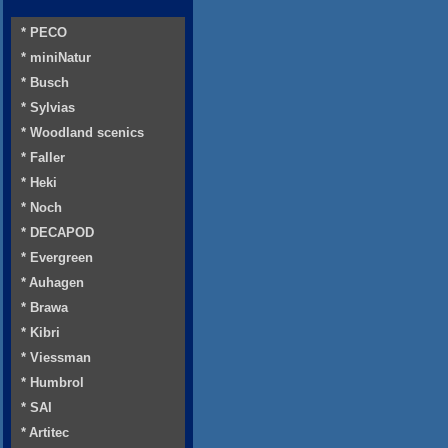
* PECO
* miniNatur
* Busch
* Sylvias
* Woodland scenics
* Faller
* Heki
* Noch
* DECAPOD
* Evergreen
* Auhagen
* Brawa
* Kibri
* Viessman
* Humbrol
* SAI
* Artitec