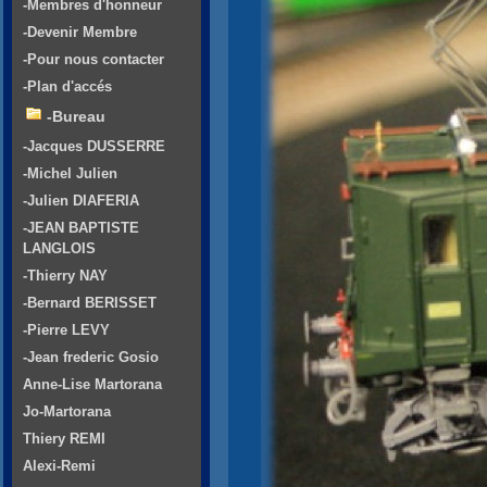
-Membres d'honneur
-Devenir Membre
-Pour nous contacter
-Plan d'accés
-Bureau
-Jacques DUSSERRE
-Michel Julien
-Julien DIAFERIA
-JEAN BAPTISTE
LANGLOIS
-Thierry NAY
-Bernard BERISSET
-Pierre LEVY
-Jean frederic Gosio
Anne-Lise Martorana
Jo-Martorana
Thiery REMI
Alexi-Remi