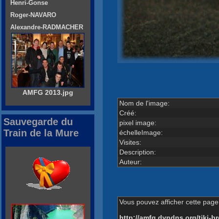
Henri-Gonse
Roger-NAVARO
Alexandre-RADMACHER
AMFG 2013.jpg
Nom de l'image:
Créé:
Sauvegarde du
pixel image:
Train de la Mure
échelleImage:
Visites:
Description:
Auteur:
Vous pouvez afficher cette page 
http://amfg.dyndns.org/tiki