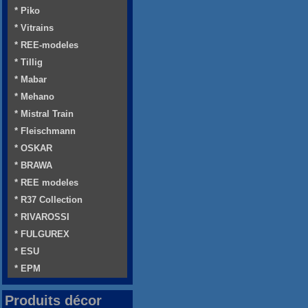
* Piko
* Vitrains
* REE-modeles
* Tillig
* Mabar
* Mehano
* Mistral Train
* Fleischmann
* OSKAR
* BRAWA
* REE modeles
* R37 Collection
* RIVAROSSI
* FULGUREX
* ESU
* EPM
Produits décor