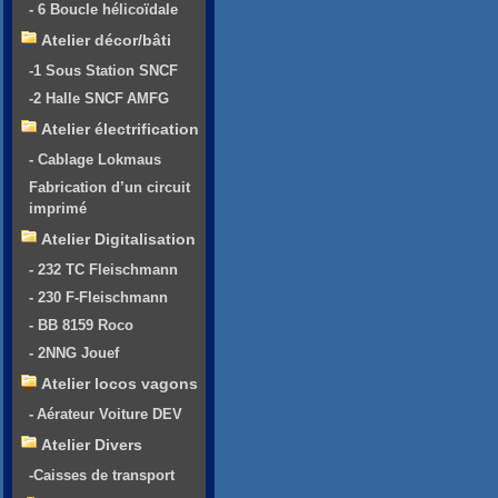
- 6 Boucle hélicoïdale
Atelier décor/bâti
-1 Sous Station SNCF
-2 Halle SNCF AMFG
Atelier électrification
- Cablage Lokmaus
Fabrication d’un circuit
imprimé
Atelier Digitalisation
- 232 TC Fleischmann
- 230 F-Fleischmann
- BB 8159 Roco
- 2NNG Jouef
Atelier locos vagons
- Aérateur Voiture DEV
Atelier Divers
-Caisses de transport