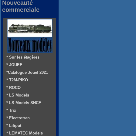
Nouveauté
commerciale
* Sur les étagères
* JOUEF
*Catalogue Jouef 2021
* T2M-PIKO
* ROCO
* LS Models
* LS Models SNCF
* Trix
* Electrotren
* Liliput
* LEMATEC Models