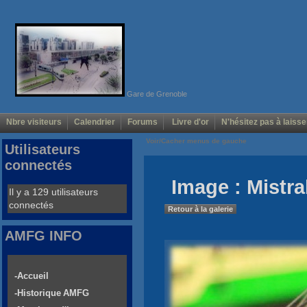
Gare de Grenoble
Nbre visiteurs
Calendrier
Forums
Livre d'or
N'hésitez pas à laisse
Voir/Cacher menus de gauche
Utilisateurs
connectés
Image : Mistra
Il y a 129 utilisateurs
connectés
Retour à la galerie
AMFG INFO
-Accueil
-Historique AMFG