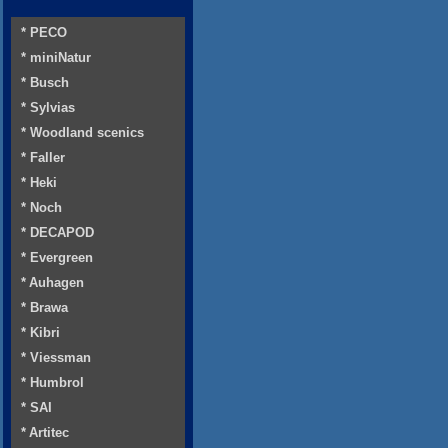
* PECO
* miniNatur
* Busch
* Sylvias
* Woodland scenics
* Faller
* Heki
* Noch
* DECAPOD
* Evergreen
* Auhagen
* Brawa
* Kibri
* Viessman
* Humbrol
* SAI
* Artitec