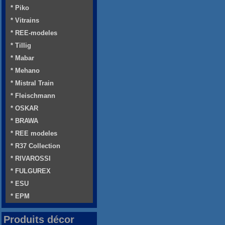
* Piko
* Vitrains
* REE-modeles
* Tillig
* Mabar
* Mehano
* Mistral Train
* Fleischmann
* OSKAR
* BRAWA
* REE modeles
* R37 Collection
* RIVAROSSI
* FULGUREX
* ESU
* EPM
Produits décor