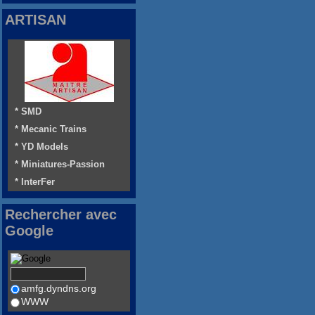
ARTISAN
* SMD
* Mecanic Trains
* YD Models
* Miniatures-Passion
* InterFer
Rechercher avec
Google
amfg.dyndns.org
WWW