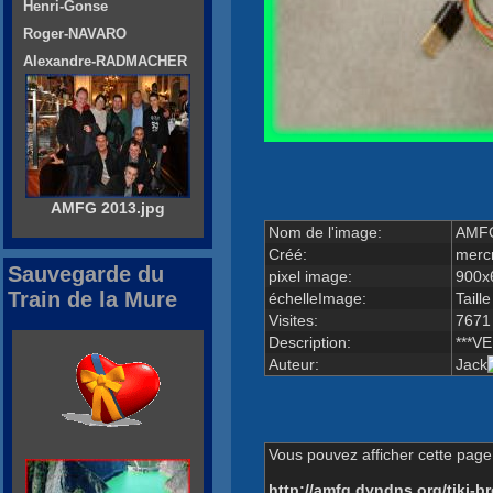
Henri-Gonse
Roger-NAVARO
Alexandre-RADMACHER
AMFG 2013.jpg
Nom de l'image:
AMFG
Créé:
mercr
Sauvegarde du
pixel image:
900x
Train de la Mure
échelleImage:
Taille
Visites:
7671
Description:
***VE
Auteur:
Jack
Vous pouvez afficher cette page 
http://amfg.dyndns.org/tiki