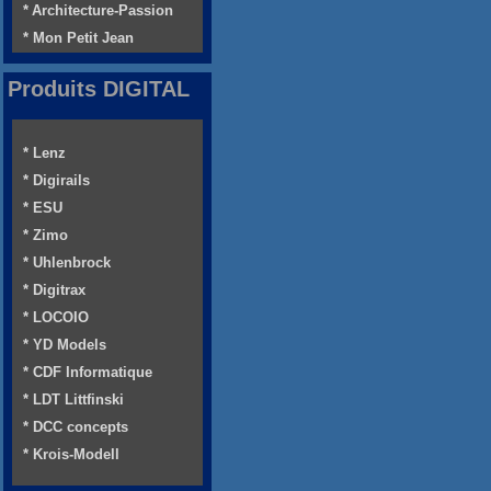
* Architecture-Passion
* Mon Petit Jean
Produits DIGITAL
* Lenz
* Digirails
* ESU
* Zimo
* Uhlenbrock
* Digitrax
* LOCOIO
* YD Models
* CDF Informatique
* LDT Littfinski
* DCC concepts
* Krois-Modell