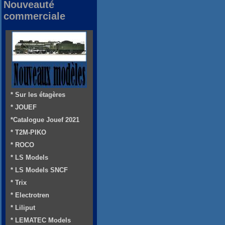
Nouveauté
commerciale
* Sur les étagères
* JOUEF
*Catalogue Jouef 2021
* T2M-PIKO
* ROCO
* LS Models
* LS Models SNCF
* Trix
* Electrotren
* Liliput
* LEMATEC Models