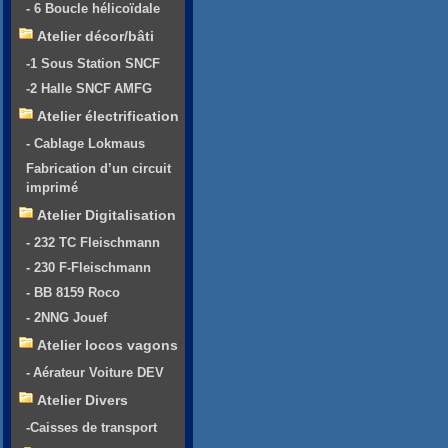
- 6 Boucle hélicoïdale
Atelier décor/bâti
-1 Sous Station SNCF
-2 Halle SNCF AMFG
Atelier électrification
- Cablage Lokmaus
Fabrication d’un circuit
imprimé
Atelier Digitalisation
- 232 TC Fleischmann
- 230 F-Fleischmann
- BB 8159 Roco
- 2NNG Jouef
Atelier locos vagons
- Aérateur Voiture DEV
Atelier Divers
-Caisses de transport