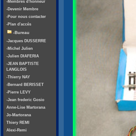
-Membres d'honneur
-Devenir Membre
-Pour nous contacter
-Plan d'accés
-Bureau
-Jacques DUSSERRE
-Michel Julien
-Julien DIAFERIA
-JEAN BAPTISTE
LANGLOIS
-Thierry NAY
-Bernard BERISSET
-Pierre LEVY
-Jean frederic Gosio
Anne-Lise Martorana
Jo-Martorana
Thiery REMI
Alexi-Remi